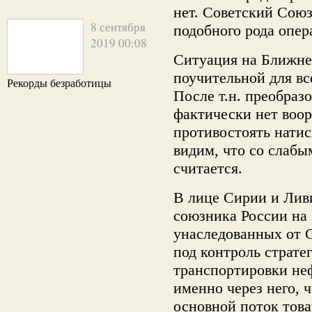
нет. Советский Союз
8 сентября
подобного рода опер
2019 00:08
Ситуация на Ближне
поучительной для все
Рекорды безработицы
После т.н. преобраз
фактически нет воо
противостоять натис
видим, что со слабы
считается.
В лице Сирии и Лив
союзника России на
унаследованных от
под контроль страте
транспортировки неф
именно через него, 
основной поток това