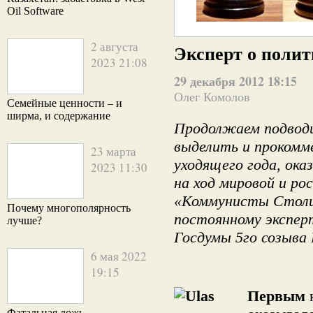
Oil Software
2 августа
Эксперт о полит
2023 21:08
29 декабря 2012 18:15
Олег Комолов
Семейные ценности – и
ширма, и содержание
Продолжаем подводи
выделить и прокомм
23 марта
уходящего года, ока
2023 11:30
на ход мировой и ро
«Коммунисты Столи
Почему многополярность
постоянному экспер
лучше?
Госдумы 5го созыва
6 мая 2022
19:15
Первым
к
Фатальная ложь