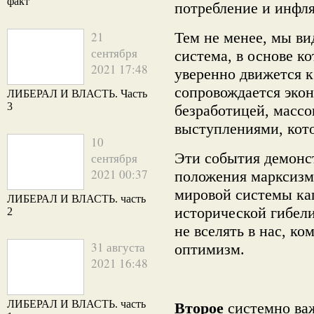
факт
потребление и инфл
21
Тем не менее, мы ви
сентября
система, в основе 
2021 17:48
уверенно движется к
сопровождается эко
ЛИБЕРАЛ И ВЛАСТЬ. Часть
3
безработицей, масс
выступлениями, кото
10
Эти события демонс
сентября
2021 00:37
положения марксизм
мировой системы кап
ЛИБЕРАЛ И ВЛАСТЬ. часть
исторической гибел
2
не вселять в нас, к
31 августа
оптимизм.
2021 16:48
ЛИБЕРАЛ И ВЛАСТЬ. часть
Второе
системно важ