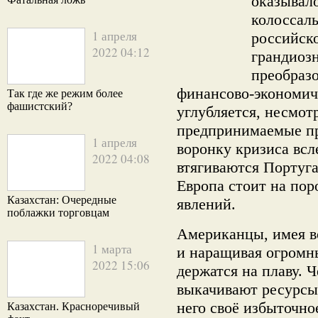
оказывало
колоссаль
1 апреля
российск
2022 04:12
грандиоз
преобраз
финансово-экономич
Так где же режим более
фашистский?
углубляется, несмот
предпринимаемые п
1 апреля
воронку кризиса всл
2022 04:08
втягиваются Португа
Европа стоит на по
Казахстан: Очередные
явлений.
поблажки торговцам
Американцы, имея в
1 марта
и наращивая огромн
2022 15:06
держатся на плаву. 
выкачивают ресурсы 
него своё избыточно
Казахстан. Красноречивый