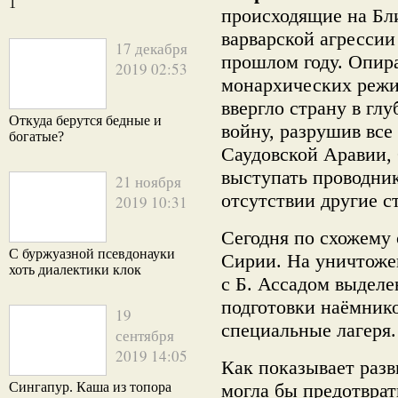
1
происходящие на Бл
варварской агресси
17 декабря
прошлом году. Опир
2019 02:53
монархических режи
ввергло страну в гл
Откуда берутся бедные и
войну, разрушив все
богатые?
Саудовской Аравии,
выступать проводник
21 ноября
отсутствии другие с
2019 10:31
Сегодня по схожему 
С буржуазной псевдонауки
Сирии. На уничтоже
хоть диалектики клок
с Б. Ассадом выделе
подготовки наёмнико
19
специальные лагеря.
сентября
2019 14:05
Как показывает разв
Сингапур. Каша из топора
могла бы предотврат