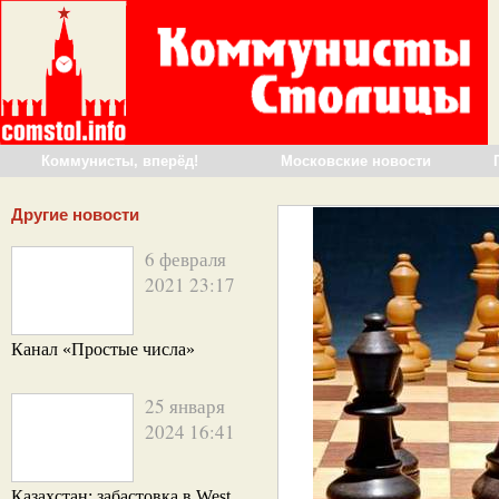
Коммунисты, вперёд!
Московские новости
Другие новости
6 февраля
2021 23:17
Канал «Простые числа»
25 января
2024 16:41
Казахстан: забастовка в West