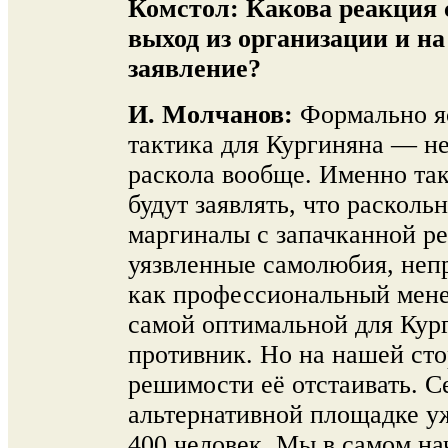
Комстол:
Какова реакция 
выход из организации и на
заявление?
И. Молчанов:
Формально яс
тактика для Кургиняна — н
раскола вообще. Именно так
будут заявлять, что раскол
маргиналы с запачканной р
уязвленные самолюбия, непр
как профессиональный мене
самой оптимальной для Кур
противник. Но на нашей ст
решимости её отстаивать. 
альтернативной площадке у
400 человек. Мы в самом н