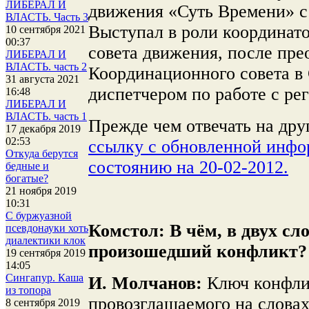
ЛИБЕРАЛ И
движения «Суть Времени» с 
ВЛАСТЬ. Часть 3
Выступал в роли координат
10 сентября 2021
00:37
совета движения, после пре
ЛИБЕРАЛ И
ВЛАСТЬ. часть 2
Координационного совета в
31 августа 2021
диспетчером по работе с р
16:48
ЛИБЕРАЛ И
ВЛАСТЬ. часть 1
Прежде чем отвечать на др
17 декабря 2019
02:53
ссылку с обновленной инфо
Откуда берутся
состоянию на 20-02-2012.
бедные и
богатые?
21 ноября 2019
10:31
С буржуазной
Комстол:
В чём, в двух сл
псевдонауки хоть
диалектики клок
произошедший конфликт?
19 сентября 2019
14:05
Сингапур. Каша
И. Молчанов:
Ключ конфлик
из топора
провозглашаемого на словах
8 сентября 2019