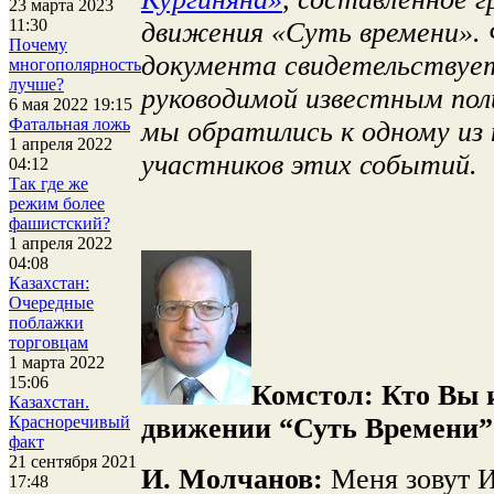
23 марта 2023
11:30
движения «Суть времени».
Почему
документа свидетельствует 
многополярность
лучше?
руководимой известным пол
6 мая 2022 19:15
Фатальная ложь
мы обратились к одному из
1 апреля 2022
участников этих событий.
04:12
Так где же
режим более
фашистский?
1 апреля 2022
04:08
Казахстан:
Очередные
поблажки
торговцам
1 марта 2022
15:06
Комстол:
Кто Вы 
Казахстан.
движении “Суть Времени” 
Красноречивый
факт
21 сентября 2021
И. Молчанов:
Меня зовут И
17:48