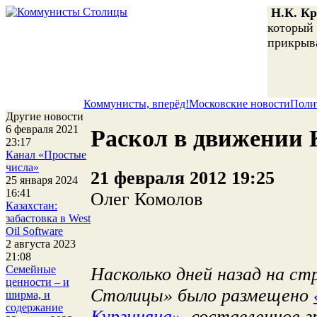
Н.К. Кр
который 
прикрыв
Коммунисты, вперёд!
Московские новости
Поли
Другие новости
6 февраля 2021
Раскол в движении 
23:17
Канал «Простые
числа»
21 февраля 2012 19:25
25 января 2024
16:41
Олег Комолов
Казахстан:
забастовка в West
Oil Software
2 августа 2023
21:08
Семейные
Насколько дней назад на с
ценности – и
Столицы» было размещено
ширма, и
содержание
Кургиняна»
, составленное 