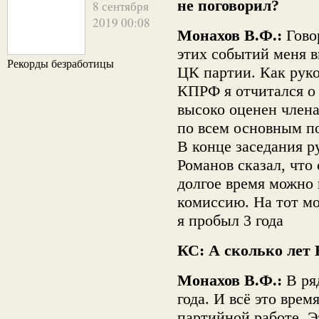
не поговорил?
8 сентября
2019 00:08
Монахов В.Ф.:
Гово
этих событий меня 
Рекорды безработицы
ЦК партии. Как рук
КПРФ я отчитался о
высоко оценен члена
по всем основным п
В конце заседания р
Романов сказал, что
долгое время можно 
комиссию. На тот м
я пробыл 3 года
КС: А сколько лет 
Монахов В.Ф.:
В ря
года. И всё это врем
партийной работе. Э