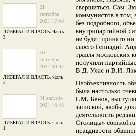
21
свершиться. Сам Зю
сентября
коммунистов в том, ч
2021 17:48
без подробного, объ
внутрипартийной с
ЛИБЕРАЛ И ВЛАСТЬ. Часть
3
не будет принято ни
своего Геннадий Анд
10
травля московских 
сентября
получили партийны
2021 00:37
В.Д. Улас и В.И. Лак
ЛИБЕРАЛ И ВЛАСТЬ. часть
Необъективность об
2
была настолько оче
31 августа
Г.М. Бенов, выступ
2021 16:48
запиской, якобы до
деятельность редак
Столицы» comstol.ru
ЛИБЕРАЛ И ВЛАСТЬ. часть
1
правдивости обвинен