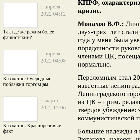
КПРФ, охарактери
1 апреля
кризис.
2022 04:12
Монахов В.Ф.:
Личн
двух-трёх лет стали
Так где же режим более
фашистский?
года у меня была ув
порядочности руково
1 апреля
членами ЦК, посеща
2022 04:08
нормально.
Переломным стал 200
Казахстан: Очередные
поблажки торговцам
известные ленинград
Ленинградского горо
1 марта
из ЦК – прим. редак
2022 15:06
твёрдое убеждение: 
коммунистической п
Казахстан. Красноречивый
Большие надежды я в
факт
Зюганова, надеясь, 