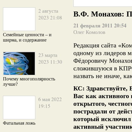
2 августа
В.Ф. Монахов: П
2023 21:08
21 февраля 2011 20:54
Олег Комолов
Семейные ценности – и
ширма, и содержание
Редакция сайта «Ко
одному из лидеров 
23 марта
Фёдоровичу Монахов
2023 11:30
сложившуюся в КПР
назвать не иначе, ка
Почему многополярность
лучше?
КС: Здравствуйте,
Вас как активного 
6 мая 2022
открытого, честног
19:15
пострадали от дей
который исключил 
Фатальная ложь
активный участни