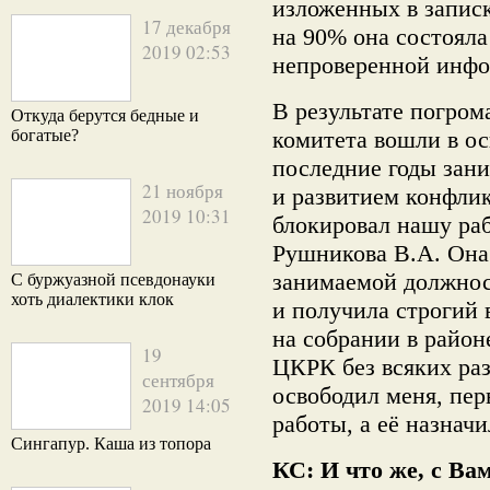
изложенных в записк
17 декабря
на 90% она состояла
2019 02:53
непроверенной инфо
В результате погром
Откуда берутся бедные и
богатые?
комитета вошли в ос
последние годы зан
21 ноября
и развитием конфли
2019 10:31
блокировал нашу раб
Рушникова В.А. Она
занимаемой должнос
С буржуазной псевдонауки
хоть диалектики клок
и получила строгий 
на собрании в район
19
ЦКРК без всяких ра
сентября
освободил меня, пер
2019 14:05
работы, а её назначи
Сингапур. Каша из топора
КС: И что же, с Ва