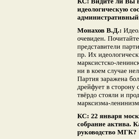
КС: Видите ли Вы 
идеологическую с
административный
Монахов В.Д.:
Идео
очевиден. Почитайте
представители парт
пр. Их идеологическ
марксистско-ленинс
ни в коем случае нел
Партия заражена бо
дрейфует в сторону
твёрдо стояли и про
марксизма-ленинизм
КС: 22 января мос
собрание актива. К
руководство МГК?