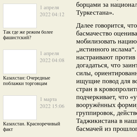
борцами за национа
1 апреля
Туркестана».
2022 04:12
Далее говорится, чт
Так где же режим более
басмачество оценива
фашистский?
мобилизовать нацию
„истинного ислама“
1 апреля
настраивают против
2022 04:08
догадаться, что заи
силы, ориентирован
Казахстан: Очередные
ищущие повод для во
поблажки торговцам
стран в кровопролит
подчеркивает, что «
1 марта
вооружённых формир
2022 15:06
группировок, дейст
Таджикистана в наш
Казахстан. Красноречивый
басмачей из прошлог
факт