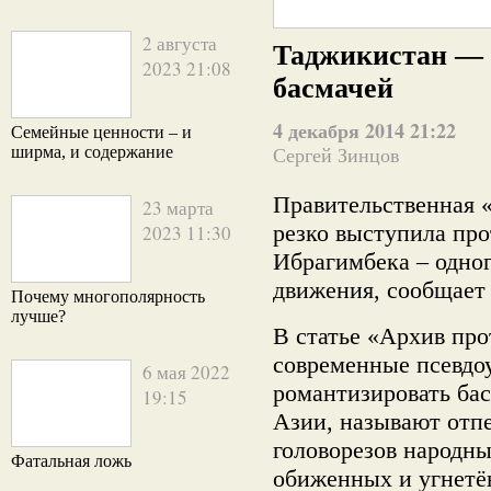
2 августа
Таджикистан — 
2023 21:08
басмачей
4 декабря 2014 21:22
Семейные ценности – и
ширма, и содержание
Сергей Зинцов
Правительственная 
23 марта
резко выступила пр
2023 11:30
Ибрагимбека – одног
движения, сообща
Почему многополярность
лучше?
В статье «Архив про
современные псевдоу
6 мая 2022
романтизировать ба
19:15
Азии, называют отп
головорезов народн
Фатальная ложь
обиженных и угнетё