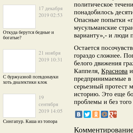
политическое течени
17 декабря
понадобилось десятил
2019 02:53
Опасные попытки «п
мусульманские стра
Откуда берутся бедные и
варианту»,- и люди 
богатые?
Остается посочувств
21 ноября
гораздо сложнее. По
2019 10:31
белого движения гр
Каппеля,
Краснова
и
С буржуазной псевдонауки
предпринимаемые в 
хоть диалектики клок
серьезный протест 
историю. Это еще б
19
проблемы и без того
сентября
2019 14:05
Сингапур. Каша из топора
Комментирование