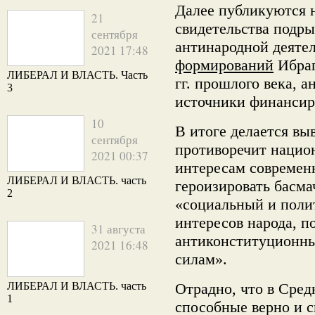
Далее публикуются 
21
свидетельства подры
сентября
антинародной деяте
2021 17:48
формирований
Ибраг
ЛИБЕРАЛ И ВЛАСТЬ. Часть
гг. прошлого века, а
3
источники финансир
10
В итоге делается вы
сентября
противоречит нацио
2021 00:37
интересам современ
ЛИБЕРАЛ И ВЛАСТЬ. часть
героизировать басма
2
«социальный и полит
интересов народа, 
31 августа
антиконституционн
2021 16:48
силам».
ЛИБЕРАЛ И ВЛАСТЬ. часть
Отрадно, что в Сре
1
способные верно и с