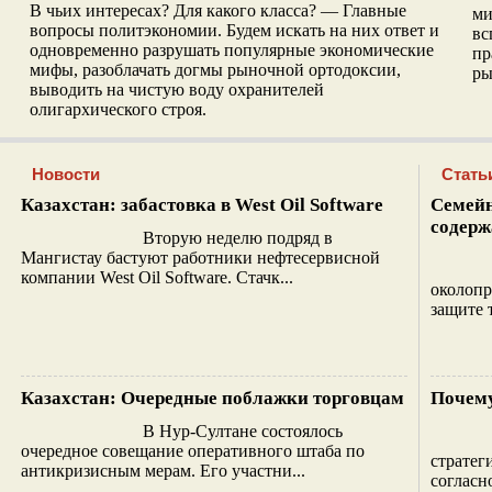
В чьих интересах? Для какого класса? — Главные
ми
вопросы политэкономии. Будем искать на них ответ и
вс
одновременно разрушать популярные экономические
пр
мифы, разоблачать догмы рыночной ортодоксии,
ры
выводить на чистую воду охранителей
олигархического строя.
Новости
Стать
Казахстан: забастовка в West Oil Software
Семейн
содерж
Вторую неделю подряд в
Мангистау бастуют работники нефтесервисной
компании West Oil Software. Стачк...
околопр
защите 
Казахстан: Очередные поблажки торговцам
Почему
В Нур-Султане состоялось
очередное совещание оперативного штаба по
стратег
антикризисным мерам. Его участни...
согласн