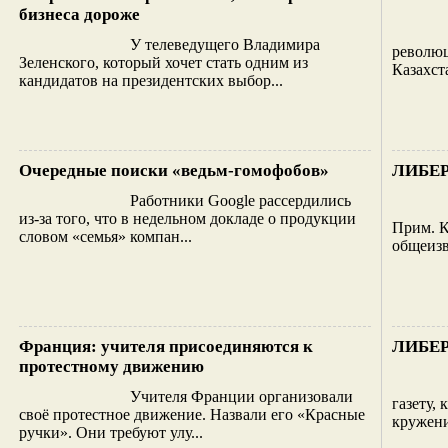
бизнеса дороже
У телеведущего Владимира
революц
Зеленского, который хочет стать одним из
Казахст
кандидатов на президентских выбор...
Очередные поиски «ведьм-гомофобов»
ЛИБЕР
Работники Google рассердились
из-за того, что в недельном докладе о продукции
Прим. К
словом «семья» компан...
общеизв
Франция: учителя присоединяются к
ЛИБЕР
протестному движению
Учителя Франции организовали
газету, 
своё протестное движение. Назвали его «Красные
кружени
ручки». Они требуют улу...