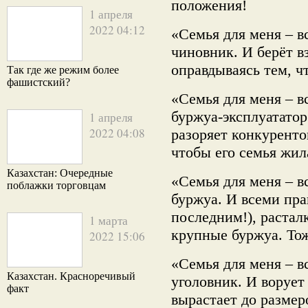
положения!
1 апреля
2022 04:12
«Семья для меня – в
чиновник. И берёт в
оправдываясь тем, чт
Так где же режим более
фашистский?
«Семья для меня – 
буржуа-эксплуататор
1 апреля
2022 04:08
разоряет конкуренто
чтобы его семья жил
Казахстан: Очередные
«Семья для меня – в
поблажки торговцам
буржуа. И всеми пра
последним!), растал
1 марта
крупные буржуа. Тож
2022 15:06
«Семья для меня – в
Казахстан. Красноречивый
уголовник. И ворует 
факт
вырастает до размер