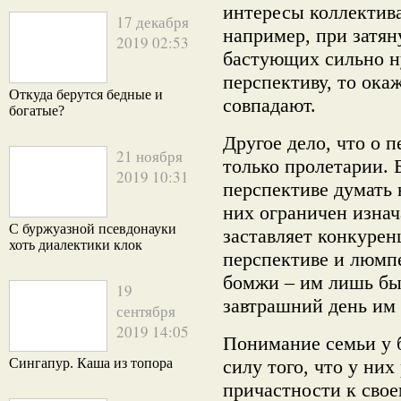
интересы коллектив
17 декабря
например, при затян
2019 02:53
бастующих сильно н
перспективу, то ока
Откуда берутся бедные и
совпадают.
богатые?
Другое дело, что о 
21 ноября
только пролетарии. 
2019 10:31
перспективе думать 
них ограничен изнач
С буржуазной псевдонауки
заставляет конкурен
хоть диалектики клок
перспективе и люмпе
бомжи – им лишь бы
19
завтрашний день им 
сентября
2019 14:05
Понимание семьи у б
Сингапур. Каша из топора
силу того, что у ни
причастности к свое