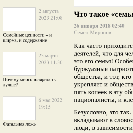
2 августа
Что такое «семь
2023 21:08
26 января 2018 02:40
Семён Миронов
Семейные ценности – и
ширма, и содержание
Как часто приходит
деятелей, что для ч
23 марта
это его семья! Особ
2023 11:30
буржуазные патриот
общества, и тот, кт
Почему многополярность
укрепляет и обществ
лучше?
пять копеек в эту о
националисты, и кл
6 мая 2022
19:15
Безусловно, это так
вкладывают в словос
Фатальная ложь
люди, в зависимости