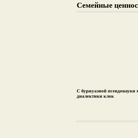
Семейные ценнос
С буржуазной псевдонауки 
диалектики клок