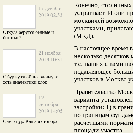
Конечно, столичных 
17 декабря
устраивает. И они п
2019 02:53
москвичей возможно
участками, прилега
Откуда берутся бедные и
(МКД).
богатые?
В настоящее время 
21 ноября
несколько десятков
2019 10:31
т.е. наших с вами на
подавляющее больш
С буржуазной псевдонауки
участков в Москве 
хоть диалектики клок
Правительство Моск
19
варианта установлен
сентября
застройки: 1) в гран
2019 14:05
по границам фундаме
Сингапур. Каша из топора
расчетными нормати
площади участка