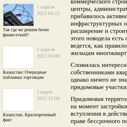
коммерческого строи
1 апреля
центры, администрат
2022 04:12
прибавилось активн
инфраструктурных о
Так где же режим более
расширение и строите
фашистский?
этого новодела есть
ведется, как правил
1 апреля
жильцам многокварт
2022 04:08
Сложилась интересн
собственниками квар
Казахстан: Очередные
поблажки торговцам
однако ничего не зн
придомовые участки
1 марта
2022 15:06
Придомовая террито
на момент застройк
вступления в дейст
Казахстан. Красноречивый
факт
праве бессрочного п