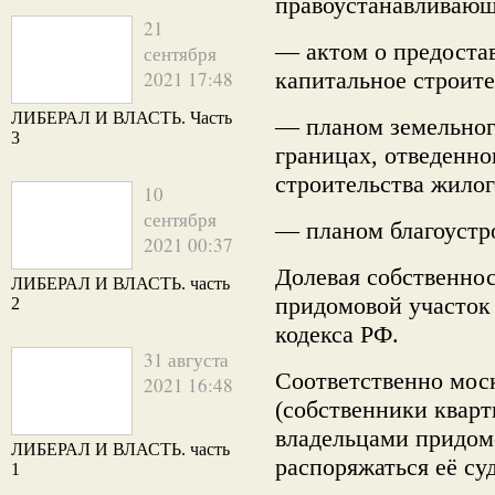
правоустанавливаю
21
— актом о предостав
сентября
2021 17:48
капитальное строите
ЛИБЕРАЛ И ВЛАСТЬ. Часть
— планом земельног
3
границах, отведенно
строительства жилог
10
сентября
— планом благоустр
2021 00:37
Долевая собственнос
ЛИБЕРАЛ И ВЛАСТЬ. часть
придомовой участок
2
кодекса РФ.
31 августа
Соответственно мос
2021 16:48
(собственники квар
владельцами придомо
ЛИБЕРАЛ И ВЛАСТЬ. часть
распоряжаться её су
1