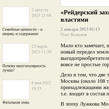
2 августа
«Рейдерский зах
2023 21:08
властями
2 января 2013 01:13
Семейные ценности – и
ширма, и содержание
Олег Комолов
Мало кто замечает, 
23 марта
новый передел земли
2023 11:30
выгодоприобретател
вовсе не простые го
Почему многополярность
лучше?
Дело в том, что две 
Москвы (около 108 т
6 мая 2022
принадлежащими жил
19:15
т.е. входит в соста
Фатальная ложь
В эпоху Лужкова Мо