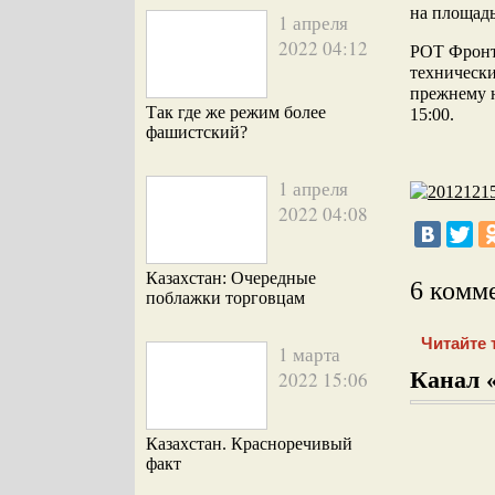
на площадь
1 апреля
2022 04:12
РОТ Фронт
техническ
прежнему н
Так где же режим более
15:00.
фашистский?
1 апреля
2022 04:08
Казахстан: Очередные
6 комм
поблажки торговцам
Читайте 
1 марта
Канал 
2022 15:06
Казахстан. Красноречивый
факт