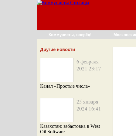
Коммунисты, вперёд!
Московски
Другие новости
6 февраля
2021 23:17
Канал «Простые числа»
25 января
2024 16:41
Казахстан: забастовка в West
Oil Software