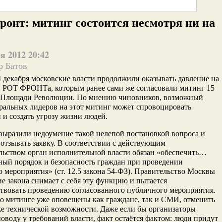
онт: митинг состоится несмотря ни на
я 2012 20:42
р Батов
 декабря московские власти продолжили оказывать давление на
в РОТ ФРОНТа, которым ранее сами же согласовали митинг 15
а Площади Революции. По мнению чиновников, возможный
ральных лидеров на этот митинг может спровоцировать
 и создать угрозу жизни людей.
выразили недоумение такой нелепой постановкой вопроса и
 отзывать заявку. В соответствии с действующим
льством орган исполнительной власти обязан «обеспечить…
ый порядок и безопасность граждан при проведении
 мероприятия» (ст. 12.5 закона 54-ФЗ). Правительство Москвы
е закона снимает с себя эту функцию и пытается
твовать проведению согласованного публичного мероприятия.
о митинге уже оповещены как граждане, так и СМИ, отменить
же технической возможности. Даже если бы организаторы
оводу у требований власти, факт остаётся фактом: люди придут