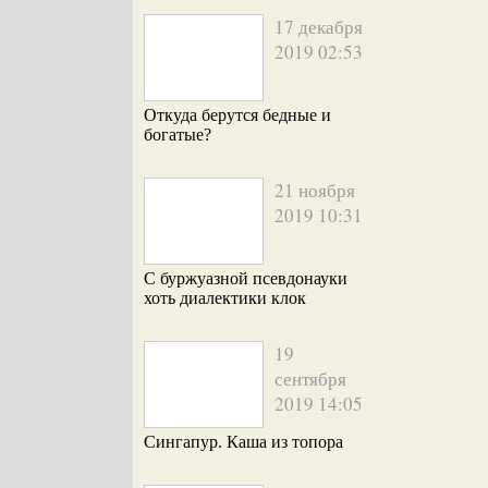
17 декабря
2019 02:53
Откуда берутся бедные и
богатые?
21 ноября
2019 10:31
С буржуазной псевдонауки
хоть диалектики клок
19
сентября
2019 14:05
Сингапур. Каша из топора