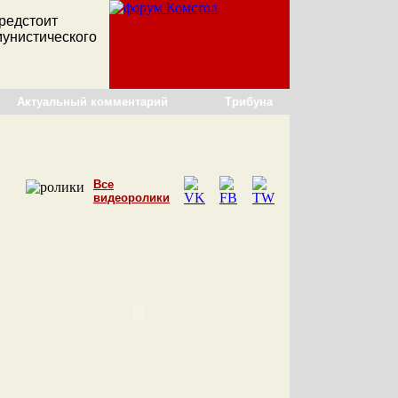
редстоит
мунистического
Актуальный комментарий
Трибуна
Все
видеоролики