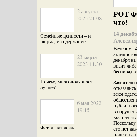
2 августа
РОТ Фр
2023 21:08
что!
14 декабр
Семейные ценности – и
Александ
ширма, и содержание
Вечером 14
активисто
23 марта
декабря н
2023 11:30
визит либе
беспорядки
Почему многополярность
Заявители 
лучше?
отказались
законодате
общественн
6 мая 2022
публичного
19:15
в нарушени
воспрепятс
Поскольку 
Фатальная ложь
его нет да
пошли на п