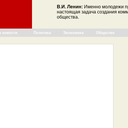
В.И. Ленин:
Именно молодежи п
настоящая задача создания ком
общества.
е новости
Политика
Экономика
Общество