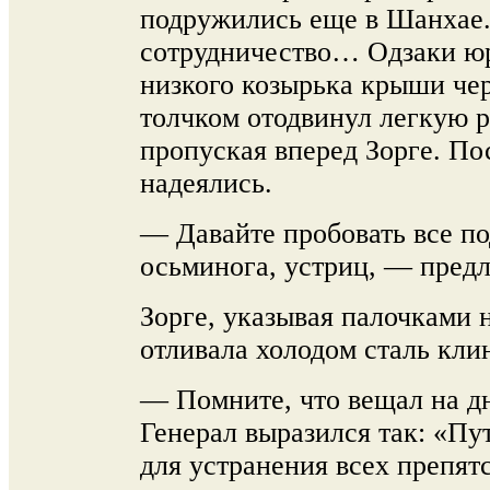
подружились еще в Шанхае.
сотрудничество… Одзаки ю
низкого козырька крыши че
толчком отодвинул легкую 
пропуская вперед Зорге. По
надеялись.
— Давайте пробовать все п
осьминога, устриц, — пред
Зорге, указывая палочками н
отливала холодом сталь клин
— Помните, что вещал на д
Генерал выразился так: «Пу
для устранения всех препят