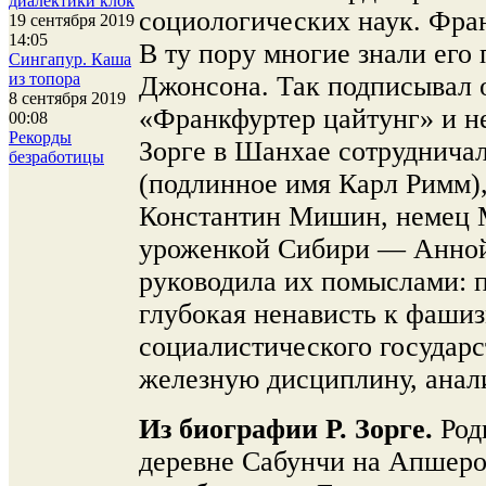
диалектики клок
социологических наук. Фра
19 сентября 2019
14:05
В ту пору многие знали его
Сингапур. Каша
из топора
Джонсона. Так подписывал 
8 сентября 2019
«Франкфуртер цайтунг» и н
00:08
Рекорды
Зорге в Шанхае сотрудничал
безработицы
(подлинное имя Карл Римм),
Константин Мишин, немец М
уроженкой Сибири — Анной 
руководила их помыслами: 
глубокая ненависть к фашиз
социалистического государс
железную дисциплину, анал
Из биографии Р. Зорге.
Роди
деревне Сабунчи на Апшеро