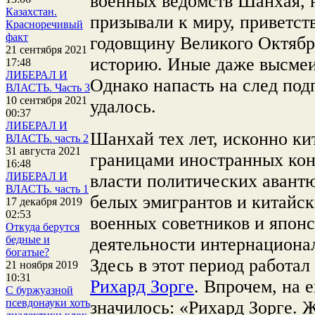
военных ведомств Шанхая, н
Казахстан.
призывали к миру, приветст
Красноречивый
факт
годовщину Великого Октябр
21 сентября 2021
историю. Иные даже высмеи
17:48
ЛИБЕРАЛ И
Однако напасть на след под
ВЛАСТЬ. Часть 3
10 сентября 2021
удалось.
00:37
ЛИБЕРАЛ И
Шанхай тех лет, исконно ки
ВЛАСТЬ. часть 2
31 августа 2021
границами иностранных кон
16:48
ЛИБЕРАЛ И
власти политических авант
ВЛАСТЬ. часть 1
белых эмигрантов и китайск
17 декабря 2019
02:53
военных советников и япон
Откуда берутся
бедные и
деятельности интернациона
богатые?
Здесь в этот период работа
21 ноября 2019
10:31
Рихард Зорге
. Впрочем, на 
С буржуазной
псевдонауки хоть
значилось: «Рихард Зорге. 