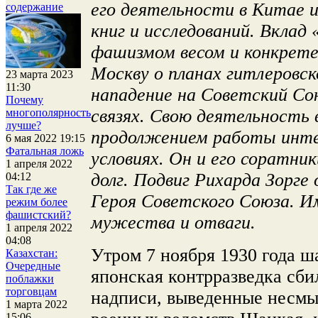
его деятельности в Китае 
содержание
книг и исследований.
Вклад 
фашизмом весом и конкретен
Москву о планах гитлеровс
23 марта 2023
11:30
нападение на Советский Сою
Почему
связях. Свою деятельность 
многополярность
лучше?
продолжением работы инте
6 мая 2022 19:15
Фатальная ложь
условиях. Он и его соратник
1 апреля 2022
долг. Подвиг Рихарда Зорге
04:12
Так где же
Героя Советского Союза. И
режим более
фашистский?
мужества и отваги.
1 апреля 2022
04:08
Утром 7 ноября 1930 года ш
Казахстан:
Очередные
японская контрразведка сбил
поблажки
торговцам
надписи, выведенные несмы
1 марта 2022
15:06