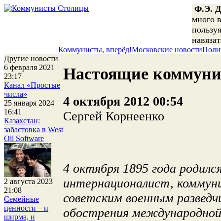
Ф.Э. 
много в
пользуя
навязат
Коммунисты, вперёд!
Московские новости
Поли
Другие новости
6 февраля 2021
Настоящие коммунис
23:17
Канал «Простые
числа»
4 октября 2012 00:54
25 января 2024
16:41
Сергей Корнеенко
Казахстан:
забастовка в West
Oil Software
4 октября 1895 года родил
интернационалист, коммун
2 августа 2023
21:08
советским военным разведчи
Семейные
ценности – и
обострения международной
ширма, и