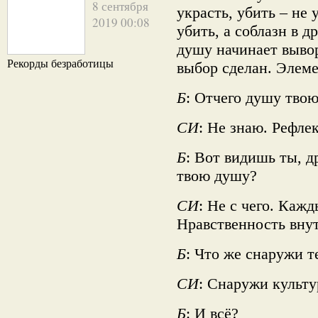
8 сентября
украсть, убить – не 
2019 00:08
убить, а соблазн в д
душу начинает вывор
Рекорды безработицы
выбор сделан. Элеме
Б
: Отчего душу тво
СИ
: Не знаю. Рефлек
Б
: Вот видишь ты, д
твою душу?
СИ
: Не с чего. Каж
Нравственность вну
Б
: Что же снаружи т
СИ
: Снаружи культу
Б
: И всё?