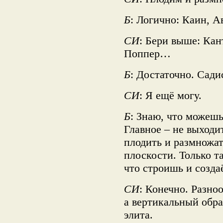
Б
: Логично: Каин, А
СИ
: Бери выше: Кан
Поппер…
Б
: Достаточно. Сади
СИ
: Я ещё могу.
Б
: Знаю, что можешь
Главное – не выходи
плодить и размножат
плоскости. Только т
что строишь и созда
СИ
: Конечно. Разно
а вертикальный обра
элита.