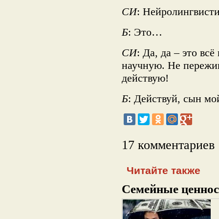
CИ
: Нейролингвист
Б
: Это…
СИ
: Да, да – это вс
научную. Не пережива
действую!
Б
: Действуй, сын мо
17 комментариев
Читайте также
Семейные ценнос