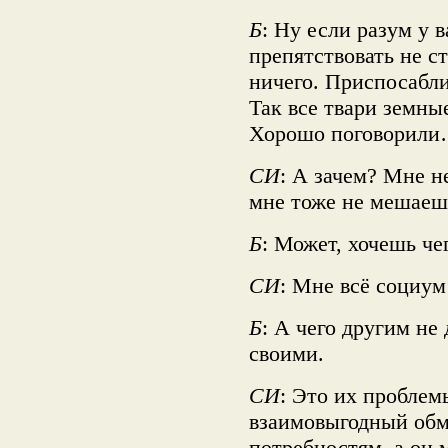
Б
: Ну если разум у 
препятствовать не с
ничего. Приспосабли
Так все твари земн
Хорошо поговорили…
СИ
: А зачем? Мне не
мне тоже не мешаеш
Б
: Может, хочешь че
СИ
: Мне всё социум 
Б
: А чего другим не
своими.
СИ
: Это их проблем
взаимовыгодный обм
потребностям, а он 