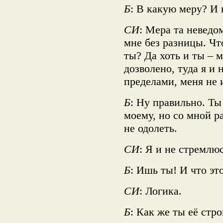
Б
: В какую меру? И 
СИ
: Мера та неведом
мне без разницы. Чт
ты? Да хоть и ты – 
дозволено, туда я и н
пределами, меня не 
Б
: Ну правильно. Ты
моему, но со мной ра
не одолеть.
СИ
: Я и не стремлю
Б
: Ишь ты! И что эт
СИ
: Логика.
Б
: Как же ты её стр