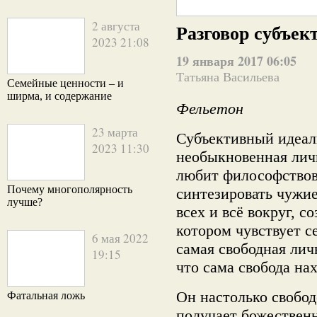
2 августа
Разговор субъек
2023 21:08
19 января 2017 06:05
Татьяна Васильева
Семейные ценности – и
ширма, и содержание
Фельетон
23 марта
Субъективный идеал
2023 11:30
необыкновенная лич
любит философствов
Почему многополярность
синтезировать чужие
лучше?
всех и всё вокруг, с
котором чувствует с
6 мая 2022
самая свободная лич
19:15
что сама свобода нах
Он настолько свобод
Фатальная ложь
получает божественн