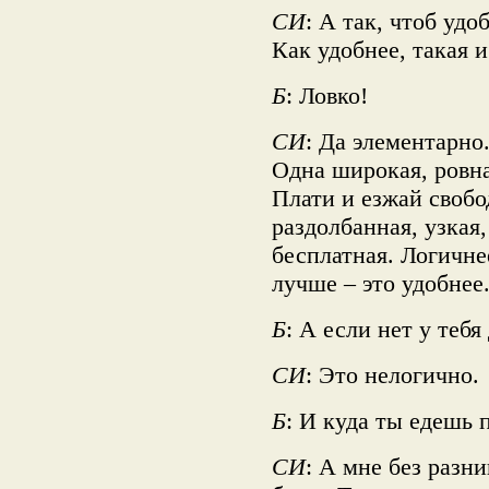
СИ
: А так, чтоб уд
Как удобнее, такая и
Б
: Ловко!
СИ
: Да элементарно
Одна широкая, ровна
Плати и езжай свобо
раздолбанная, узкая
бесплатная. Логичне
лучше – это удобнее
Б
: А если нет у тебя
СИ
: Это нелогично.
Б
: И куда ты едешь 
СИ
: А мне без разн