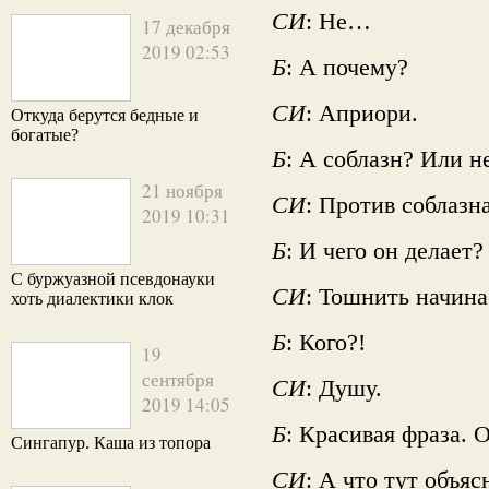
СИ
: Не…
17 декабря
2019 02:53
Б
: А почему?
СИ
: Априори.
Откуда берутся бедные и
богатые?
Б
: А соблазн? Или не
21 ноября
СИ
: Против соблазна
2019 10:31
Б
: И чего он делает?
С буржуазной псевдонауки
СИ
: Тошнить начина
хоть диалектики клок
Б
: Кого?!
19
сентября
СИ
: Душу.
2019 14:05
Б
: Красивая фраза.
Сингапур. Каша из топора
СИ
: А что тут объяс