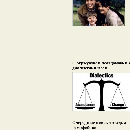
С буржуазной псевдонауки 
диалектики клок
Очередные поиски «ведьм-
гомофобов»