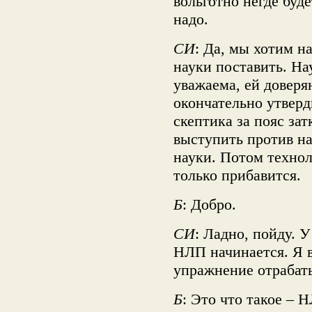
вольготно негде буд
надо.
СИ
: Да, мы хотим 
науки поставить. На
уважаема, ей доверя
окончательно утвер
скептика за пояс за
выступить против н
науки. Потом технол
только прибавится.
Б
: Добро.
СИ
: Ладно, пойду. 
НЛП начинается. Я в
упражнение отрабат
Б
: Это что такое – 