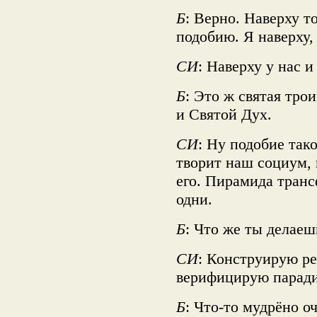
Б
: Верно. Наверху т
подобию. Я наверху,
СИ
: Наверху у нас и
Б
: Это ж святая тро
и Святой Дух.
СИ
: Ну подобие так
творит наш социум, 
его. Пирамида транс
одни.
Б
: Что же ты делаеш
СИ
: Конструирую р
верифицирую паради
Б
: Что-то мудрёно оч