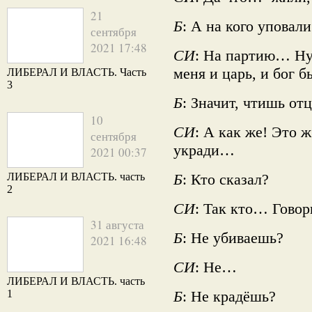
21
Б
: А на кого уповали
сентября
2021 17:48
СИ
: На партию… Ну 
меня и царь, и бог 
ЛИБЕРАЛ И ВЛАСТЬ. Часть
3
Б
: Значит, чтишь отц
10
СИ
: А как же! Это 
сентября
укради…
2021 00:37
ЛИБЕРАЛ И ВЛАСТЬ. часть
Б
: Кто сказал?
2
СИ
: Так кто… Говор
31 августа
Б
: Не убиваешь?
2021 16:48
СИ
: Не…
ЛИБЕРАЛ И ВЛАСТЬ. часть
1
Б
: Не крадёшь?