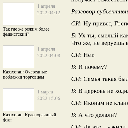
1 апреля
Разговор субъективн
2022 04:12
СИ
: Ну привет, Госп
Так где же режим более
фашистский?
Б
: Ух ты, смелый к
Что же, не веруешь 
1 апреля
СИ
: Нет.
2022 04:08
Б
: И почему?
Казахстан: Очередные
поблажки торговцам
СИ
: Семья такая был
Б
: В церковь не ход
1 марта
2022 15:06
СИ
: Иконам не клан
Б
: А что делали?
Казахстан. Красноречивый
факт
СИ
: Да что…- жили,