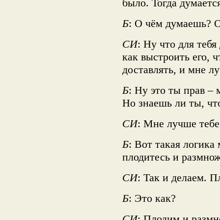
было. Тогда думаетс
Б
: О чём думаешь? 
СИ
: Ну что для тебя
как выстроить его, 
доставлять, и мне л
Б
: Ну это ты прав – 
Но знаешь ли ты, чт
СИ
: Мне лучше тебе
Б
: Вот такая логика 
плодитесь и размнож
СИ
: Так и делаем. 
Б
: Это как?
СИ
: Плодим и размн