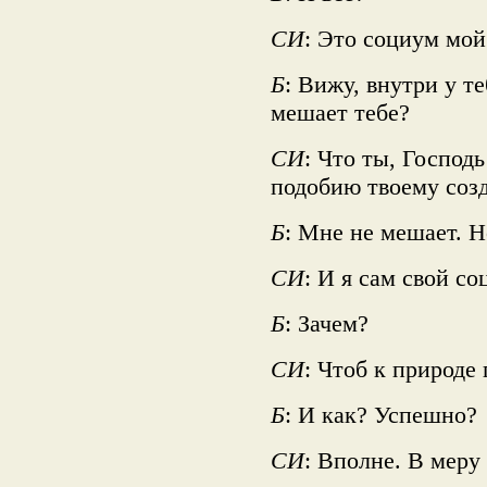
СИ
: Это социум мой
Б
: Вижу, внутри у те
мешает тебе?
СИ
: Что ты, Господь
подобию твоему созд
Б
: Мне не мешает. Но
СИ
: И я сам свой с
Б
: Зачем?
СИ
: Чтоб к природе
Б
: И как? Успешно?
СИ
: Вполне. В меру