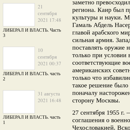
заметно превосходил
21
региона. Каир был 
сентября
культуры и науки. 
2021 17:48
Гамаль Абдель Насер
ЛИБЕРАЛ И ВЛАСТЬ. Часть
главой арабского ми
3
сильная армия. Зап
поставлять оружие 
10
только при условии 
сентября
соответствующие во
2021 00:37
американских советн
ЛИБЕРАЛ И ВЛАСТЬ. часть
только что избавилис
2
такое решение было
поначалу насторожен
31 августа
сторону Москвы.
2021 16:48
27 сентября 1955 г.
ЛИБЕРАЛ И ВЛАСТЬ. часть
соглашения о военно
1
Чехословакией. Вскор