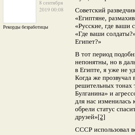
8 сентября
2019 00:08
Советский разведчи
«Египтяне, размахив
«Русские, где ваши 
Рекорды безработицы
«Где ваши солдаты?»
Египет?»
В тот период подоб
непонятны, но в да
в Египте, я уже не 
Когда же прозвучал
решительных тонах 
Булганина» и агресс
для нас изменилась
обрели статус спаси
друзей»
[2]
СССР использовал в