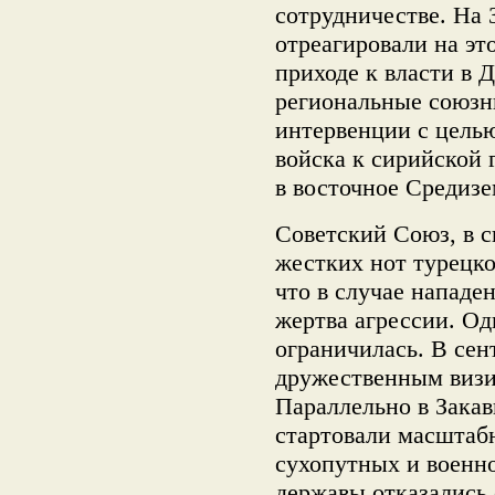
сотрудничестве. На 
отреагировали на эт
приходе к власти в
региональные союзни
интервенции с цель
войска к сирийской 
в восточное Средизе
Советский Союз, в с
жестких нот турецко
что в случае нападе
жертва агрессии. О
ограничилась. В сент
дружественным визи
Параллельно в Закав
стартовали масштаб
сухопутных и военно
державы отказались 