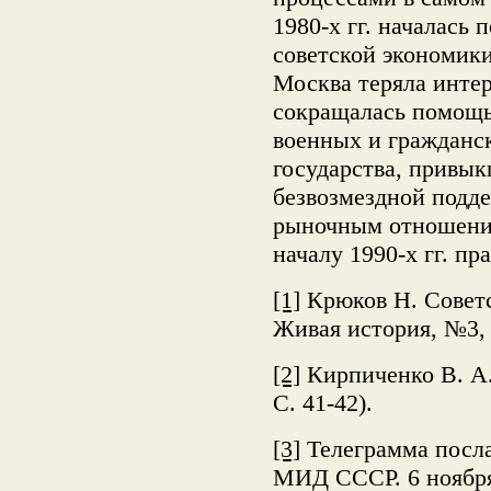
1980-х гг. началась
советской экономик
Москва теряла инте
сокращалась помощь
военных и гражданс
государства, привы
безвозмездной подде
рыночным отношениям
началу 1990-х гг. пр
[1]
Крюков Н. Советс
Живая история, №3,
[2]
Кирпиченко В. А.
С. 41-42).
[3]
Телеграмма посла
МИД СССР. 6 ноября