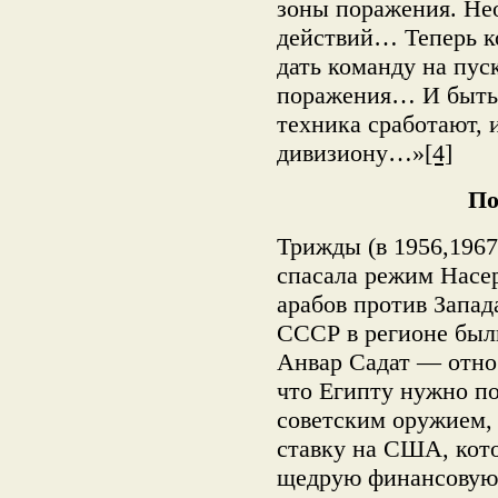
зоны поражения. Не
действий… Теперь к
дать команду на пус
поражения… И быть 
техника сработают, 
дивизиону…»
[4]
По
Трижды (в 1956,1967 
спасала режим Насе
арабов против Запад
СССР в регионе был
Анвар Садат — отно
что Египту нужно п
советским оружием, 
ставку на США, кото
щедрую финансовую 