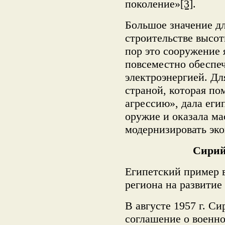
поколение»
[3]
.
Большое значение д
строительстве высот
пор это сооружение 
повсеместно обеспеч
электроэнергией. Д
страной, которая по
агрессию», дала еги
оружие и оказала м
модернизировать эк
Сирий
Египетский пример 
региона на развити
В августе 1957 г. С
соглашение о военн