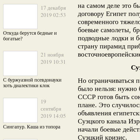
на самом деле это б
17 декабря
договору Египет пол
2019 02:53
современного тяжел
боевые самолеты, бр
Откуда берутся бедные и
подводные лодки и б
богатые?
страну пирамид при
восточноевропейски
21 ноября
2019 10:31
Су
Но ограничиваться 
С буржуазной псевдонауки
хоть диалектики клок
было нельзя: нужно 
СССР готов быть со
19
плане. Это случилось
сентября
объявления египетск
2019 14:05
Суэцкого канала Из
Сингапур. Каша из топора
начали боевые дейст
Суэцкий кризис.