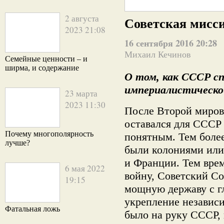
2 августа
Советская мисси
2023 21:08
16 сентября 2016 20:28
Михаил Кечинов
Семейные ценности – и
ширма, и содержание
О том, как СССР сп
империалистической
23 марта
2023 11:30
После Второй миро
оставался для СССР 
Почему многополярность
понятным.
Тем боле
лучше?
были колониями или
и Франции. Тем вре
6 мая 2022
войну, Советский Со
19:15
мощную державу с г
укрепление независ
Фатальная ложь
было на руку СССР, 