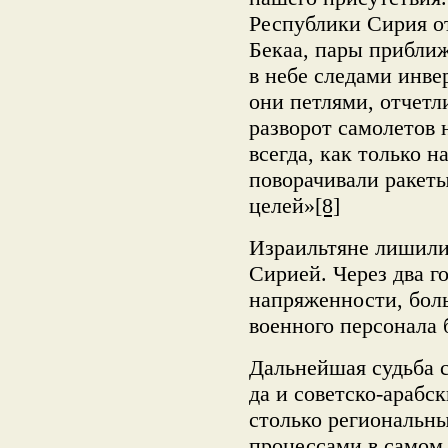
Республики Сирия о
Бекаа, пары прибли
в небе следами инве
они петлями, отчет
разворот самолетов 
всегда, как только 
поворачивали ракет
целей»
[8]
Израильтяне лишилис
Сирией. Через два г
напряженности, боль
военного персонала 
Дальнейшая судьба 
да и советско-арабск
столько региональн
процессами в самом 