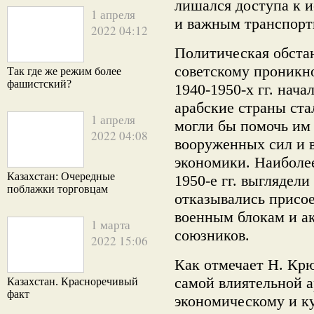
лишался доступа к 
1 апреля
и важным транспорт
2022 04:12
Политическая обста
советскому проникн
Так где же режим более
фашистский?
1940-1950-х гг. нача
арабские страны ста
1 апреля
могли бы помочь им
2022 04:08
вооруженных сил и в
экономики. Наиболе
Казахстан: Очередные
1950-е гг. выглядел
поблажки торговцам
отказывались присо
военным блокам и а
1 марта
союзников.
2022 15:06
Как отмечает Н. Кр
самой влиятельной а
Казахстан. Красноречивый
факт
экономическому и к