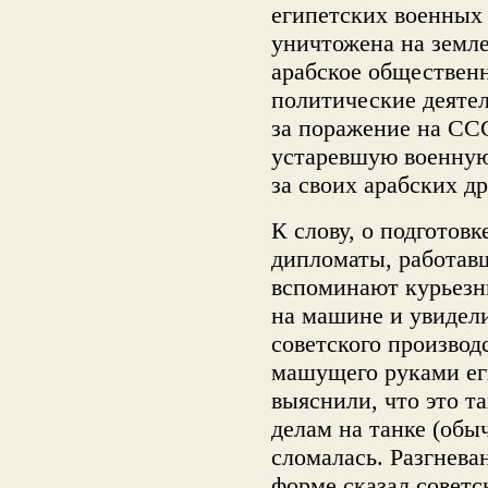
египетских военных 
уничтожена на земле
арабское обществен
политические деяте
за поражение на СС
устаревшую военную
за своих арабских др
К слову, о подготов
дипломаты, работавш
вспоминают курьезн
на машине и увидели
советского производ
машущего руками ег
выяснили, что это т
делам на танке (обы
сломалась. Разгнева
форме сказал совет