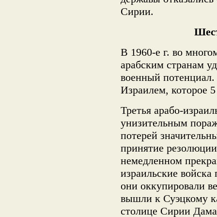
Сирии.
Шес
В 1960-е г. во мног
арабским странам уд
военный потенциал. 
Израилем, которое 5
Третья арабо-израил
унизительным пораж
потерей значительн
принятие резолюции
немедленном прекра
израильские войска 
они оккупировали в
вышли к Суэцкому ка
столице Сирии Дамас