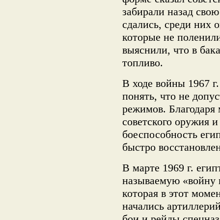
забирали назад свою
сдались, среди них 
которые не поленили
выяснили, что в бак
топливо.
В ходе войны 1967 г.
понять, что не доп
режимов. Благодаря
советского оружия и
боеспособность еги
быстро восстановлен
В марте 1969 г. еги
называемую «войну 
которая в этот моме
начались артиллери
бои и рейды спецназ