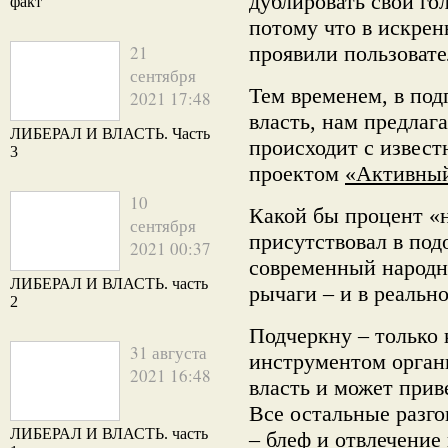
дублировать свой го
факт
потому что в искрен
21
проявили пользовате
сентября
Тем временем, в под
2021 17:48
власть, нам предлаг
ЛИБЕРАЛ И ВЛАСТЬ. Часть
происходит с извес
3
проектом
«Активный
10
Какой бы процент «
сентября
присутствовал в под
2021 00:37
современный народны
ЛИБЕРАЛ И ВЛАСТЬ. часть
рычаги – и в реальн
2
Подчеркну – только 
31 августа
инструментом орган
2021 16:48
власть и может приве
Все остальные разго
ЛИБЕРАЛ И ВЛАСТЬ. часть
– блеф и отвлечение