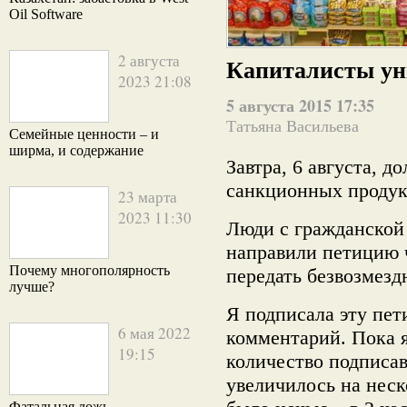
Oil Software
2 августа
Капиталисты ун
2023 21:08
5 августа 2015 17:35
Татьяна Васильева
Семейные ценности – и
ширма, и содержание
Завтра, 6 августа, 
санкционных продукт
23 марта
2023 11:30
Люди с гражданской
направили петицию 
Почему многополярность
передать безвозмез
лучше?
Я подписала эту пе
6 мая 2022
комментарий. Пока 
19:15
количество подписав
увеличилось на неск
Фатальная ложь