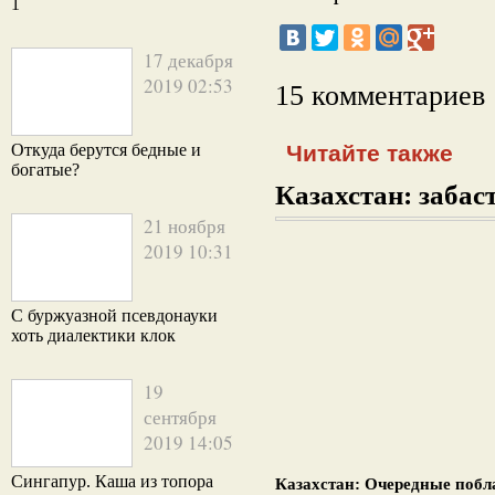
1
17 декабря
2019 02:53
15 комментариев
Откуда берутся бедные и
Читайте также
богатые?
Казахстан: забаст
21 ноября
2019 10:31
С буржуазной псевдонауки
хоть диалектики клок
19
сентября
2019 14:05
Сингапур. Каша из топора
Казахстан: Очередные поб