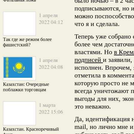
было ночью – в 2 ча
подписываются, но 
1 апреля
можно поспособство
2022 04:12
что я и сделала.
Теперь уже собрано 
Так где же режим более
более чем достаточн
фашистский?
властями. Но
в Крем
подписей
и заявили,
1 апреля
2022 04:08
исполнен. Впрочем, я
отметила в коммента
которую просто не м
Казахстан: Очередные
поблажки торговцам
всегда уничтожают п
выгоды для них, эко
1 марта
это неважно.
2022 15:06
Да, идентификация н
mail, но лично мне 
Казахстан. Красноречивый