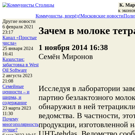
К. Мар
к эконо
Коммунисты, вперёд!
Московские новости
Поли
Другие новости
6 февраля 2021
Зачем в молоке тет
23:17
Канал «Простые
числа»
1 ноября 2014 16:38
25 января 2024
16:41
Семён Миронов
Казахстан:
забастовка в West
Oil Software
2 августа 2023
21:08
Семейные
Исследуя в лаборатории за
ценности – и
партию безлактозного молок
ширма, и
содержание
обнаружил в ней тетрацикл
23 марта 2023
11:30
ведомства. В частности, это
Почему
продукции, изготовленной н
многополярность
лучше?
UHT-tehdas. Ведомство сооб