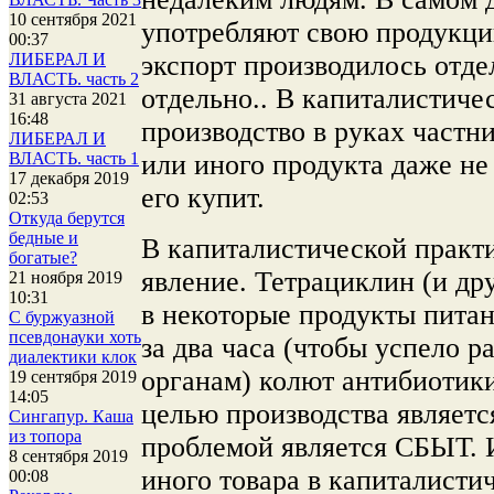
10 сентября 2021
употребляют свою продукци
00:37
экспорт производилось отде
ЛИБЕРАЛ И
ВЛАСТЬ. часть 2
отдельно.. В капиталистичес
31 августа 2021
16:48
производство в руках частни
ЛИБЕРАЛ И
или иного продукта даже не 
ВЛАСТЬ. часть 1
17 декабря 2019
его купит.
02:53
Откуда берутся
бедные и
В капиталистической практ
богатые?
явление. Тетрациклин (и др
21 ноября 2019
10:31
в некоторые продукты питан
С буржуазной
псевдонауки хоть
за два часа (чтобы успело р
диалектики клок
органам) колют антибиотики.
19 сентября 2019
14:05
целью производства являетс
Сингапур. Каша
из топора
проблемой является СБЫТ. И
8 сентября 2019
иного товара в капиталистич
00:08