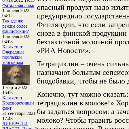
6 мая 2022 19:15
Фатальная ложь
опасный продукт надо изъят
1 апреля 2022
предупредило государствен
04:12
Так где же
Финляндии, что если запре
режим более
фашистский?
снова в финской продукции 
1 апреля 2022
безлактозной молочной прод
04:08
Казахстан:
«РИА Новости».
Очередные
поблажки
Тетрациклин – очень сильны
торговцам
назначают больным сепсисо
биодобавки, чтобы не было 
1 марта 2022
Конечно, тут можно сказать
15:06
Казахстан.
тетрациклин в молоке!» Хор
Красноречивый
факт
бы задаться вопросом: а зач
21 сентября 2021
молоко? Чтобы травить рос
17:48
ЛИБЕРАЛ И
недалёким людям. В самом д
ВЛАСТЬ. Часть 3