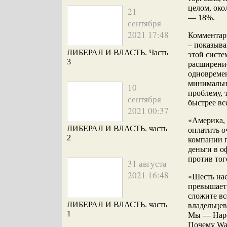
целом, око
21
— 18%.
сентября
2021 17:48
Комментар
– показыва
ЛИБЕРАЛ И ВЛАСТЬ. Часть
этой систе
3
расширение
одновремен
минимально
10
проблему, 
сентября
быстрее вс
2021 00:37
«Америка, 
ЛИБЕРАЛ И ВЛАСТЬ. часть
оплатить о
2
компании п
деньги в о
против тог
31 августа
2021 16:48
«Шесть нас
превышает 
сложите вс
ЛИБЕРАЛ И ВЛАСТЬ. часть
владельцев
1
Мы — Наро
Почему Wal