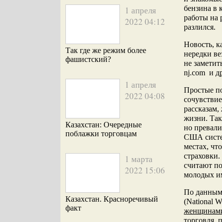
бензина в 
1 апреля
работы на 
2022 04:12
разлился.
Новость, к
Так где же режим более
нередки ве
фашистский?
не заметит
nj.com и
д
1 апреля
Простые по
2022 04:08
сочувствие
рассказам,
жизни. Так
Казахстан: Очередные
но превали
поблажки торговцам
США систем
местах, чт
страховки.
1 марта
считают по
2022 15:06
молодых и
По данным
Казахстан. Красноречивый
(National 
факт
женщинами
торговля, 