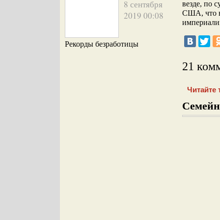
8 сентября
везде, по 
США, что в
2019 00:08
империали
Рекорды безработицы
21 ком
Читайте 
Семейн