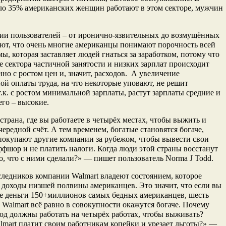
ло 35% американских женщин работают в этом секторе, мужчин
ии пользователей – от иронично-язвительных до возмущённых
ют, что очень многие американцы понимают порочность всей
мы, которая заставляет людей гнаться за заработком, потому что
 сектора частичной занятости и низких зарплат происходит
но с ростом цен и, значит, расходов. А увеличение
й оплаты труда, на что некоторые уповают, не решит
т.к. с ростом минимальной зарплаты, растут зарплаты средние и
его – высокие.
страна, где вы работаете в четырёх местах, чтобы выжить и
чередной счёт. А тем временем, богатые становятся богаче,
окупают другие компании за рубежом, чтобы вывести свои
ффшор и не платить налоги. Когда люди этой страны восстанут
о, что с ними сделали?» — пишет пользователь Norma J Todd.
ледников компании Walmart владеют состоянием, которое
доходы низшей полвины американцев. Это значит, что если вы
е деньги 150+миллионов самых бедных американцев, шесть
 Walmart всё равно в совокупности окажутся богаче. Почему
д должны работать на четырёх работах, чтобы выживать?
mart платит своим работникам копейки и урезает льготы?» —