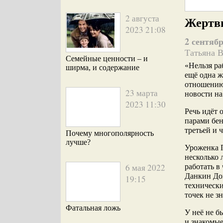
2 августа
Жертвы
2023 21:08
2 сентябр
Татьяна 
Семейные ценности – и
«Нельзя ра
ширма, и содержание
ещё одна ж
отношению
23 марта
новости на
2023 11:30
Речь идёт 
парами бен
третьей и 
Почему многополярность
лучше?
Уроженка 
несколько 
6 мая 2022
работать в
Данкин Дон
19:15
техническ
точек не з
Фатальная ложь
У неё не б
и знакомые