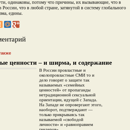
сути, одинаковы, потому что причины, их вызывающие, что в
 России, что в любой стране, затянутой в систему глобального
зма, едины.
ментарий
также
ые ценности – и ширма, и содержание
В России провластные и
околопровластные СМИ то и
дело говорят о защите так
называемых «семейных
ценностей» от пропаганды
нетрадиционной сексуальной
ориентации, идущей с Запада.
На Западе не опровергают этого,
наоборот, подтверждают —
только прикрываясь так
называемой «свободой
личности» и «равноправием
гендеров».