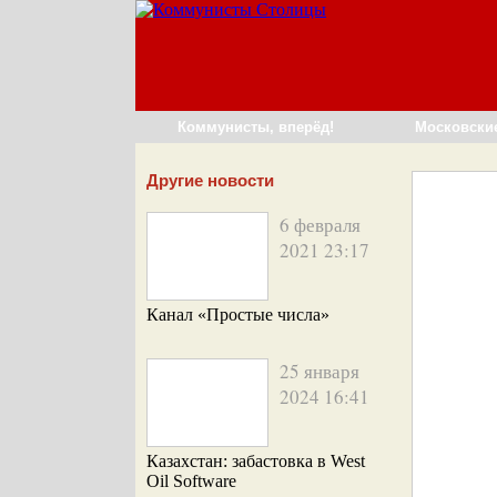
Коммунисты, вперёд!
Московски
Другие новости
6 февраля
2021 23:17
Канал «Простые числа»
25 января
2024 16:41
Казахстан: забастовка в West
Oil Software