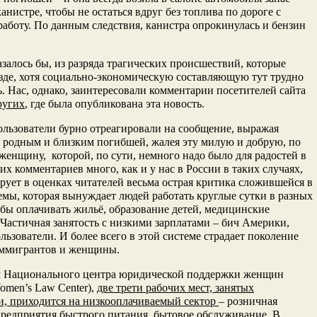
канистре, чтобы не остаться вдруг без топлива по дороге с
работу. По данным следствия, канистра опрокинулась и бензин
азалось бы, из разряда трагических происшествий, которые
зде, хотя социально-экономическую составляющую тут трудно
ь. Нас, однако, заинтересовали комментарии посетителей сайта
ругих
, где была опубликована эта новость.
льзователи бурно отреагировали на сообщение, выражая
 родным и близким погибшей, жалея эту милую и добрую, по
 женщину, которой, по сути, немного надо было для радостей в
их комментариев много, как и у нас в России в таких случаях,
рует в оценках читателей весьма острая критика сложившейся в
ы, которая вынуждает людей работать круглые сутки в разных
обы оплачивать жильё, образование детей, медицинские
 Частичная занятость с низкими зарплатами – бич Америки,
льзователи. И более всего в этой системе страдает поколение
ммигрантов и женщины.
 Национального центра юридической поддержки женщин
Women’s Law Center),
две трети рабочих мест, занятых
, приходится на низкооплачиваемый сектор
– розничная
предприятия быстрого питания, бытовое обслуживание. В