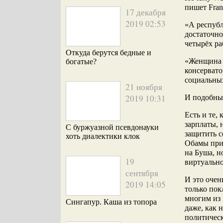
пишет Fran
17 декабря
2019 02:53
«А республ
достаточно
четырёх ра
Откуда берутся бедные и
«Женщина р
богатые?
консервато
социальны
21 ноября
2019 10:31
И подобны
Есть и те,
зарплаты, 
С буржуазной псевдонауки
защитить 
хоть диалектики клок
Обамы прив
на Буша, н
19
виртуаль
сентября
И это очен
2019 14:05
только пок
многим из 
Сингапур. Каша из топора
даже, как 
политическ