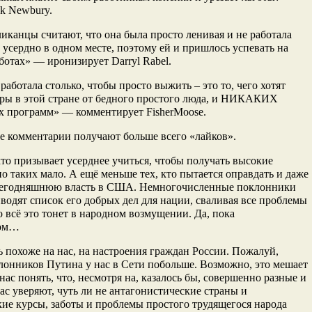
k Newbury.
иканцы считают, что она была просто ленивая и не работала
 усердно в одном месте, поэтому ей и пришлось успевать на
ботах» — иронизирует Darryl Rabel.
аботала столько, чтобы просто выжить – это то, чего хотят
ры в этой стране от бедного простого люда, и НИКАКИХ
х программ» — комментирует FisherMoose.
е комментарии получают больше всего «лайков».
 кто призывает усерднее учиться, чтобы получать высокие
но таких мало. А ещё меньше тех, кто пытается оправдать и даже
сегодняшнюю власть в США. Немногочисленные поклонники
одят список его добрых дел для нации, сваливая все проблемы
о всё это тонет в народном возмущении. Да, пока
ном…
ь похоже на нас, на настроения граждан России. Пожалуй,
лонников Путина у нас в Сети побольше. Возможно, это мешает
нас понять, что, несмотря на, казалось бы, совершенно разные и
нас уверяют, чуть ли не антагонистические страны и
ие курсы, заботы и проблемы простого трудящегося народа