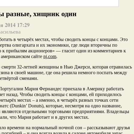
 разные, хищник один
я 2014 17:29
Васильева
ботать в четырёх местах, чтобы сводить концы с концами. Это
ертва олигархата и их экономики, где люди вторичны по
 к прибылям акционеров» — гласит один из комментариев к
 американском сайте
nj.com
.
о смерти 32-летней женщины в Нью Джерси, которая отравилась
зина в своей машине, где она решила немного поспать между
четвёртой сменами.
Португалии Мария Фернандес приехала в Америку работать
лет назад. Чтобы сводить концы с концами, ей приходилось
 четырёх местах – а именно, в четырёх разных точках сети
атс (Dunkin’ Donuts), которые, несмотря на одно название,
и являются отдельными торговыми предприятиями. Владельцы
нали, что Мария работает и в других местах.
ыло времени на нормальный ночной сон – рассказывают друзья
 погибшей – и она всегда возила в салоне автомобиля запас