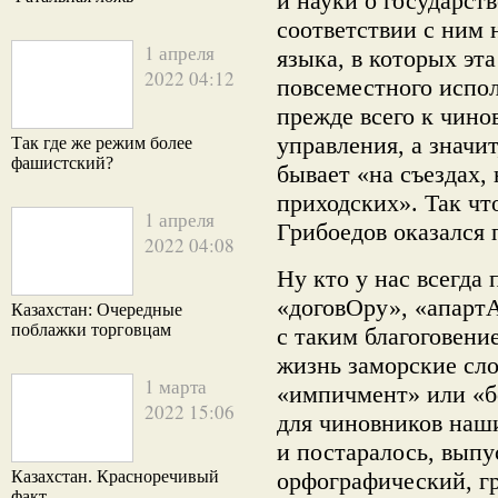
и науки о государст
соответствии с ним 
1 апреля
языка, в которых эта
2022 04:12
повсеместного испо
прежде всего к чино
управления, а значит
Так где же режим более
фашистский?
бывает «на съездах,
приходских». Так чт
1 апреля
Грибоедов оказался
2022 04:08
Ну кто у нас всегда
«договОру», «апарт
Казахстан: Очередные
поблажки торговцам
с таким благоговени
жизнь заморские сло
1 марта
«импичмент» или «бо
2022 15:06
для чиновников наш
и постаралось, выпу
Казахстан. Красноречивый
орфографический, г
факт