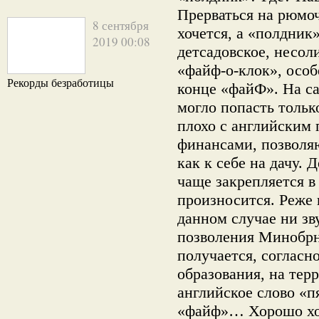
Прерваться на рюмоч
8 сентября
хочется, а «полдник
2019 00:08
детсадовское, несол
«файф-о-клок», особ
Рекорды безработицы
конце «файФ». На са
могло попасть только
плохо с английским 
финансами, позволя
как к себе на дачу. 
чаще закрепляется в 
произносится. Реже 
данном случае ни зву
позволения Минобрн
получается, соглас
образования, на те
английское слово «п
«файф»… Хорошо хот