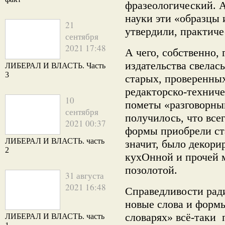
фразеологический. А
науки эти «образцы 
21
утвердили, практич
сентября
2021 17:48
А чего, собственно, 
издательства свелас
ЛИБЕРАЛ И ВЛАСТЬ. Часть
3
старых, проверенны
редакторско-технич
10
пометы «разговорный
сентября
получилось, что вс
2021 00:37
формы приобрели ста
ЛИБЕРАЛ И ВЛАСТЬ. часть
значит, было декор
2
кухОнной и прочей 
позолотой.
31 августа
2021 16:48
Справедливости ради
новые слова и форм
словарях» всё-таки 
ЛИБЕРАЛ И ВЛАСТЬ. часть