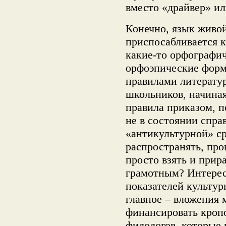
вместо «драйвер» ил
Конечно, язык живой
приспосабливается 
какие-то орфографич
орфоэпические форм
правилами литерату
школьников, начиная
правила приказом, п
не в состоянии спра
«антикультурной» с
распространять, про
просто взять и прир
грамотным? Интере
показателей культу
главное – вложения
финансировать кроп
филологов, которые