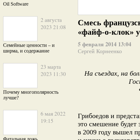
Oil Software
2 августа
Смесь французск
2023 21:08
«файф-о-клок» у
5 февраля 2014 13:04
Семейные ценности – и
ширма, и содержание
Сергей Корнеенко
23 марта
На съездах, на бо
2023 11:30
Гос
Почему многополярность
лучше?
6 мая 2022
Грибоедов и представ
19:15
это смешение будет 
в 2009 году вышел п
Фатальная ложь