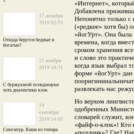
1
«Интернет», который
Добавлена приживша
17 декабря
Непонятно только с 
2019 02:53
(«редкое» хотя бы) 
«йогУрт». Она была 
Откуда берутся бедные и
времена, когда вмес
богатые?
сроком хранения все
и слово это практич
21 ноября
когда язык выбрал то
2019 10:31
форме «йогУрт» дан
пооригининальничат
С буржуазной псевдонауки
развлекать нас режу
хоть диалектики клок
Но верхом лингвист
19
одобренных Министе
сентября
словарей служит, ко
2019 14:05
«файф-о-клок»! Кто 
Сингапур. Каша из топора
«полдник»? Где? На