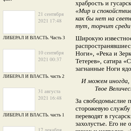
храбрость и гусарс
«Мир и спокойствие
21 сентября
как бы нет на свет
2021 17:48
тут, торчит среди 
Широкую известнос
ЛИБЕРАЛ И ВЛАСТЬ. Часть 3
распространявшиеся
10 сентября
Ноги», «Река и Зер
2021 00:37
Тетерев», сатира «
загнанные Ноги ядо
ЛИБЕРАЛ И ВЛАСТЬ. часть 2
И можем иногда,
Твое Величе
31 августа
2021 16:48
За свободомыслие п
сторожевую службу 
ЛИБЕРАЛ И ВЛАСТЬ. часть 1
переводят в гусарс
захолустье. Его не 
17 декабря