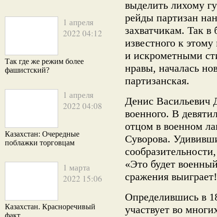
выделить лихому гу
рейды партизан на
1 апреля
захватчикам. Так в
2022 04:12
известного к этом
и искрометными ст
Так где же режим более
нравы, началась но
фашистский?
партизанская.
1 апреля
Денис Васильевич Д
2022 04:08
военного. В девяти
отцом в военном лаг
Казахстан: Очередные
Суворова. Удививши
поблажки торговцам
сообразительности,
«Это будет военный 
1 марта
сражения выиграет
2022 15:06
Определившись в 18
Казахстан. Красноречивый
участвует во многи
факт