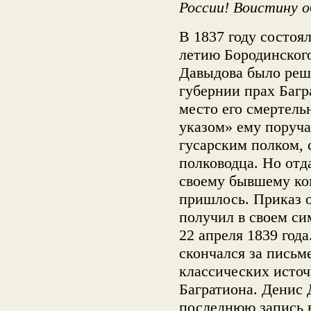
России! Воистину 
В 1837 году состоя
летию Бородинског
Давыдова было реш
губернии прах Багр
место его смертел
указом» ему поруч
гусарским полком,
полководца. Но отд
своему бывшему ко
пришлось. Приказ 
получил в своем с
22 апреля 1839 год
скончался за письм
классических источ
Багратиона. Денис 
последнюю запись 