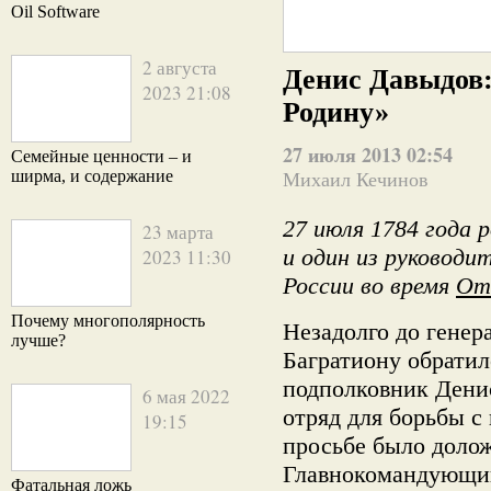
Oil Software
2 августа
Денис Давыдов:
2023 21:08
Родину»
27 июля 2013 02:54
Семейные ценности – и
ширма, и содержание
Михаил Кечинов
27 июля 1784 года 
23 марта
и один из руководи
2023 11:30
России во время
От
Почему многополярность
Незадолго до генер
лучше?
Багратиону обрати
подполковник Денис
6 мая 2022
отряд для борьбы с
19:15
просьбе было долож
Главнокомандующий
Фатальная ложь