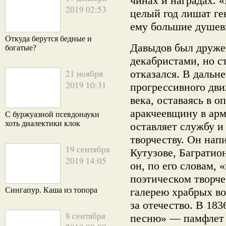
чинах и наградах. 
2019 02:53
целый год лишат ге
ему большие душев
Откуда берутся бедные и
Давыдов был друже
богатые?
декабристами, но с
21 ноября
отказался. В дальн
2019 10:31
прогрессивного дв
века, оставаясь в о
аракчеевщину в арм
С буржуазной псевдонауки
хоть диалектики клок
оставляет службу и
творчеству. Он нап
19 сентября
Кутузове, Багратион
2019 14:05
он, по его словам, 
поэтическом творче
Сингапур. Каша из топора
галерею храбрых во
за отечество. В 18
8 сентября
песню» — памфлет (