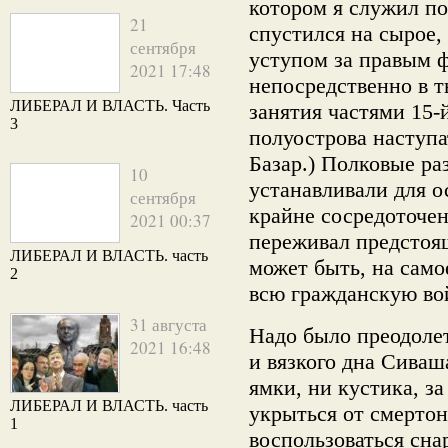
котором я служил п
21
спустился на сырое
сентября
уступом за правым ф
2021 17:48
непосредственно в т
ЛИБЕРАЛ И ВЛАСТЬ. Часть
занятия частями 15-
3
полуострова наступ
Базар.) Полковые ра
10
устанавливали для 
сентября
крайне сосредоточе
2021 00:37
переживал предстоящ
ЛИБЕРАЛ И ВЛАСТЬ. часть
может быть, на само
2
всю гражданскую во
31 августа
Надо было преодоле
2021 16:48
и вязкого дна Сиваша
ямки, ни кустика, з
ЛИБЕРАЛ И ВЛАСТЬ. часть
укрыться от смертон
1
воспользоваться сн