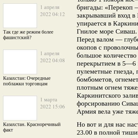
1 апреля
бригады: «Перекоп 
2022 04:12
закрывавший вход в
упирается в Каркини
Гнилое море Сиваш.
Так где же режим более
фашистский?
Перед валом — глуб
окопов с проволочн
1 апреля
большое количество
2022 04:08
перекрытием в 5—6 
пулеметные гнезда, 
Казахстан: Очередные
бомбометов, огнеме
поблажки торговцам
плотным огнем тяже
Каркинитского зали
1 марта
форсированию Сиваш
2022 15:06
Армия вела уже тяж
Но вот и для нас на
Казахстан. Красноречивый
факт
23.00 в полной тиши