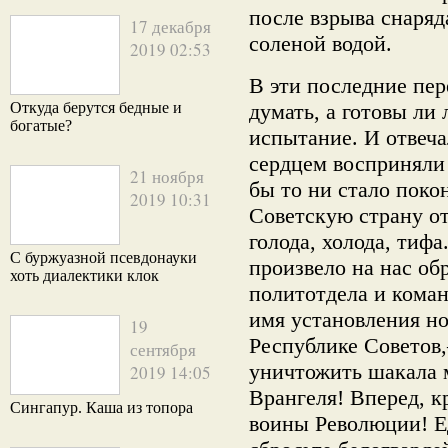
после взрыва снаряд
17 декабря
соленой водой.
2019 02:53
В эти последние пер
Откуда берутся бедные и
думать, а готовы ли
богатые?
испытание. И отвеча
сердцем восприняли
21 ноября
бы то ни стало поко
2019 10:31
Советскую страну о
голода, холода, тиф
С буржуазной псевдонауки
произвело на нас об
хоть диалектики клок
политотдела и кома
имя установления н
19
Республике Советов
сентября
уничтожить шакала 
2019 14:05
Врангеля! Вперед, к
Сингапур. Каша из топора
воины Революции! 