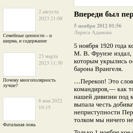
2 августа
Впереди был пе
2023 21:08
5 ноября 2012 01:56
Лариса Адамова
Семейные ценности – и
ширма, и содержание
5 ноября 1920 год
М. В. Фрунзе издал,
23 марта
которым укрылись о
2023 11:30
барона Врангеля.
Почему многополярность
…Перекоп! Это слов
лучше?
командиров,— как то
нашей дивизии под 
6 мая 2022
выпала честь добива
19:15
неприступности Пер
толком мы ничего не
Фатальная ложь
Только 1 ноября кое