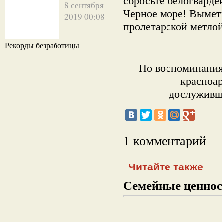
сбросьте белогварде
8 сентября
Черное море! Вымет
2019 00:08
пролетарской метлой
Рекорды безработицы
По воспоминания
красноар
дослуживше
1 комментарий
Читайте также
Семейные ценнос