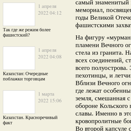
самый знаменитый
1 апреля
мемориал, посвящен
2022 04:12
годы Великой Отеч
фашистскими захват
Так где же режим более
фашистский?
На фигуру «мурман
пламени Вечного ог
1 апреля
стела из гранита. 
2022 04:08
всех соединений, с
всего полуострова.
Казахстан: Очередные
пехотинцы, и летчи
поблажки торговцам
Вблизи Вечного ог
где лежат особенны
1 марта
земля, смешанная с
2022 15:06
обороне Кольского 
славы. Именно в э
Казахстан. Красноречивый
кровопролитные бо
факт
Во второй капсуле 