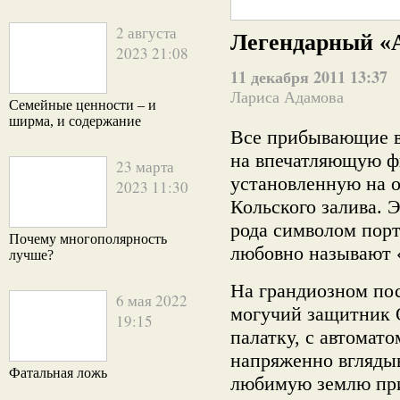
2 августа
Легендарный «
2023 21:08
11 декабря 2011 13:37
Лариса Адамова
Семейные ценности – и
ширма, и содержание
Все прибывающие 
на впечатляющую фи
23 марта
установленную на 
2023 11:30
Кольского залива. 
рода символом порт
Почему многополярность
любовно называют 
лучше?
На грандиозном по
6 мая 2022
могучий защитник О
19:15
палатку, с автомато
напряженно вгляды
Фатальная ложь
любимую землю при