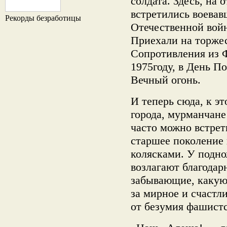
солдата. Здесь, на
встретились воевав
Рекорды безработицы
Отечественной войн
Приехали на торже
Сопротивления из 
1975году, в День П
Вечный огонь.
И теперь сюда, к э
города, мурманчане
часто можно встрет
старшее поколение 
колясками. У подно
возлагают благодар
забывающие, какую 
за мирное и счастли
от безумия фашист