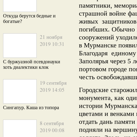
памятники, мемориа
страшной войне фаш
Откуда берутся бедные и
живых защитников 
богатые?
погибших. Обычно 
21 ноября
сооружений уходило
2019 10:31
в Мурманске появил
Благодаря единому
Заполярья через 5 л
С буржуазной псевдонауки
хоть диалектики клок
портовом городе по
честь освобождавши
19 сентября
Городские старожи
2019 14:05
монумента, как оди
истории Мурманска.
Сингапур. Каша из топора
цветами и венками
отдать дань памяти
8 сентября
подняли на вершину
2019 00:08