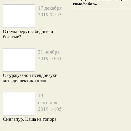
гомофобов»
17 декабря
2019 02:53
Откуда берутся бедные и
богатые?
21 ноября
2019 10:31
С буржуазной псевдонауки
хоть диалектики клок
19
сентября
2019 14:05
Сингапур. Каша из топора