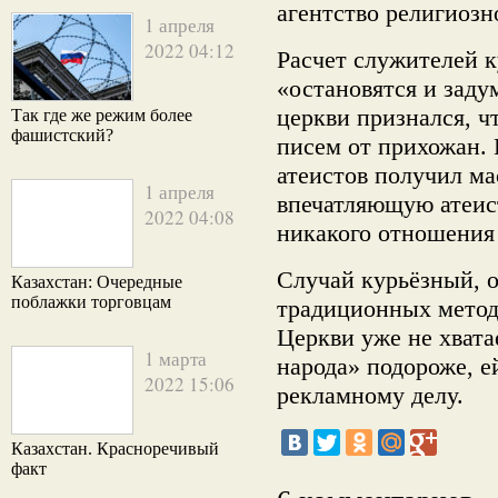
агентство религиозн
1 апреля
2022 04:12
Расчет служителей к
«остановятся и заду
церкви признался, ч
Так где же режим более
фашистский?
писем от прихожан.
атеистов получил ма
1 апреля
впечатляющую атеис
2022 04:08
никакого отношения
Случай курьёзный, о
Казахстан: Очередные
поблажки торговцам
традиционных метод
Церкви уже не хвата
1 марта
народа» подороже, е
2022 15:06
рекламному делу.
Казахстан. Красноречивый
факт