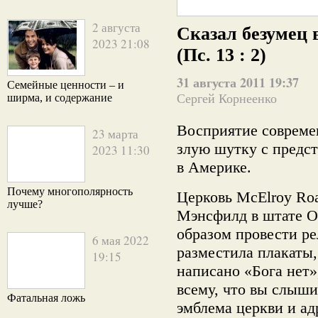
2 августа
Сказал безумец 
2023 21:08
(Пс. 13 : 2)
31 августа 2011 19:37
Семейные ценности – и
ширма, и содержание
Сергей Корнеенко
Восприятие соврем
23 марта
злую шутку с предс
2023 11:30
в Америке.
Почему многополярность
Церковь McElroy Road
лучше?
Мэнсфилд в штате О
образом провести р
6 мая 2022
разместила плакаты,
19:15
написано «Бога нет»
всему, что вы слыши
Фатальная ложь
эмблема церкви и ад