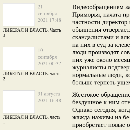
21
Видеообращением за
сентября
Приморья, начата пр
2021 17:48
частности директор 
обвинения отвергае
ЛИБЕРАЛ И ВЛАСТЬ. Часть
3
скандалистами и алк
на них в суд за клев
10
люди производят сов
сентября
них уже около месяц
2021 00:37
журналисты подтвер
ЛИБЕРАЛ И ВЛАСТЬ. часть
нормальные люди, ко
2
больше терпеть ущем
31 августа
Жестокое обращение
2021 16:48
бездушное к ним отн
Однако сегодня, ког
жажда наживы на бе
ЛИБЕРАЛ И ВЛАСТЬ. часть
1
приобретает новые 