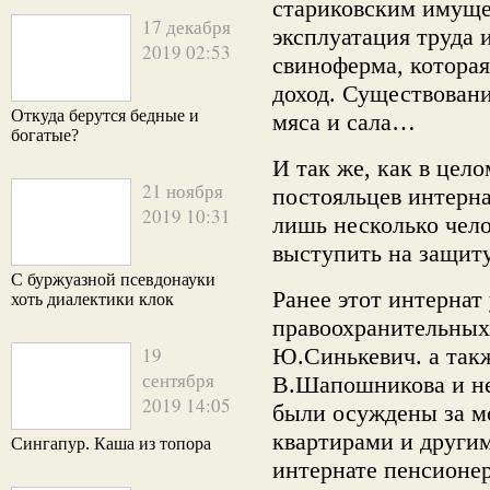
стариковским имуще
17 декабря
эксплуатация труда 
2019 02:53
свиноферма, которая
доход. Существован
Откуда берутся бедные и
мяса и сала…
богатые?
И так же, как в цел
21 ноября
постояльцев интерна
2019 10:31
лишь несколько чело
выступить на защиту
С буржуазной псевдонауки
Ранее этот интернат
хоть диалектики клок
правоохранительных
19
Ю.Синькевич. а такж
сентября
В.Шапошникова и не
2019 14:05
были осуждены за м
квартирами и друг
Сингапур. Каша из топора
интернате пенсионер