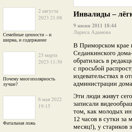
2 августа
Инвалиды – лёг
2023 21:08
9 июня 2011 18:44
Лариса Адамова
Семейные ценности – и
ширма, и содержание
В Приморском крае 
Седанкинского дома-
23 марта
обратилась в редакц
2023 11:30
с просьбой распрос
издевательствах в о
Почему многополярность
администрации дома
лучше?
Эти люди живут сего
6 мая 2022
записали видеообращ
19:15
том, как молодых ин
12 часов в сутки за 
Фатальная ложь
месяц!), у стариков