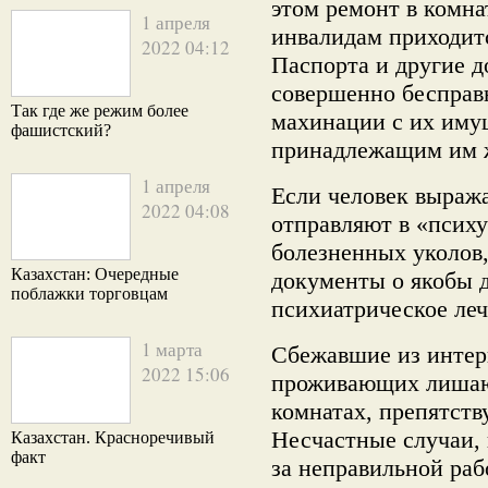
этом ремонт в комна
1 апреля
инвалидам приходитс
2022 04:12
Паспорта и другие 
совершенно бесправ
Так где же режим более
махинации с их иму
фашистский?
принадлежащим им 
1 апреля
Если человек выража
2022 04:08
отправляют в «психу
болезненных уколов,
Казахстан: Очередные
документы о якобы 
поблажки торговцам
психиатрическое леч
1 марта
Сбежавшие из интер
2022 15:06
проживающих лишают
комнатах, препятств
Несчастные случаи, 
Казахстан. Красноречивый
факт
за неправильной раб