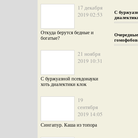
17 декабря
С буржуаз
2019 02:53
диалектик
Откуда берутся бедные и
Очередные
богатые?
гомофобов
21 ноября
2019 10:31
С буржуазной псевдонауки
хоть диалектики клок
19
сентября
2019 14:05
Сингапур. Каша из топора