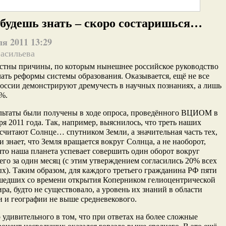
будешь знать – скоро состаришься…
ля 2011 13:29
Васильева
естны причины, по которым нынешнее российское руководство
ать реформы системы образования. Оказывается, ещё не все
оссии демонстрируют дремучесть в научных познаниях, а лишь
%.
ультаты были получены в ходе опроса, проведённого ВЦИОМ в
ря 2011 года. Так, например, выяснилось, что треть наших
считают Солнце… спутником Земли, а значительная часть тех,
ки знает, что Земля вращается вокруг Солнца, а не наоборот,
что наша планета успевает совершить один оборот вокруг
его за один месяц (с этим утверждением согласились 20% всех
). Таким образом, для каждого третьего гражданина РФ пяти
ошедших со времени открытия Коперником гелиоцентрической
ра, будто не существовало, а уровень их знаний в области
 и географии не выше средневекового.
 удивительного в том, что при ответах на более сложные