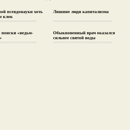
ной псевдонауки хоть
Лишние люди капитализма
и клок
 поиски «ведьм-
Обыкновенный врач оказался
»
сильнее святой воды