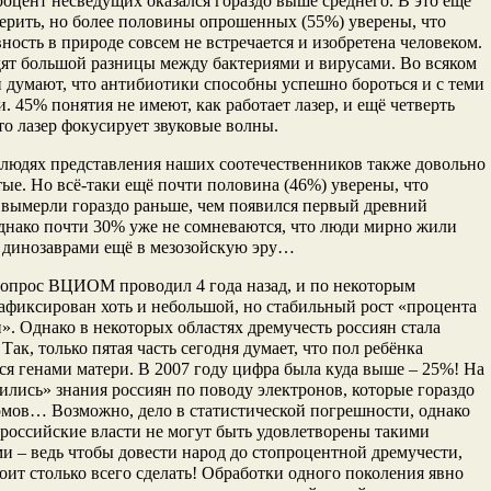
оцент несведущих оказался гораздо выше среднего. В это ещё
ерить, но более половины опрошенных (55%) уверены, что
ность в природе совсем не встречается и изобретена человеком.
ят большой разницы между бактериями и вирусами. Во всяком
и думают, что антибиотики способны успешно бороться и с теми
и. 45% понятия не имеют, как работает лазер, и ещё четверть
то лазер фокусирует звуковые волны.
людях представления наших соотечественников также довольно
ые. Но всё-таки ещё почти половина (46%) уверены, что
вымерли гораздо раньше, чем появился первый древний
днако почти 30% уже не сомневаются, что люди мирно жили
с динозаврами ещё в мезозойскую эру…
опрос ВЦИОМ проводил 4 года назад, и по некоторым
афиксирован хоть и небольшой, но стабильный рост «процента
». Однако в некоторых областях дремучесть россиян стала
 Так, только пятая часть сегодня думает, что пол ребёнка
ся генами матери. В 2007 году цифра была куда выше – 25%! На
лись» знания россиян по поводу электронов, которые гораздо
мов… Возможно, дело в статистической погрешности, однако
оссийские власти не могут быть удовлетворены такими
ми – ведь чтобы довести народ до стопроцентной дремучести,
оит столько всего сделать! Обработки одного поколения явно