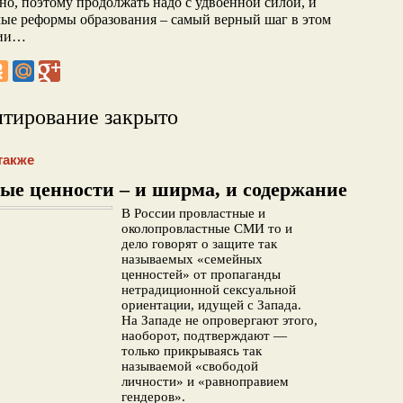
но, поэтому продолжать надо с удвоенной силой, и
ые реформы образования – самый верный шаг в этом
нии…
тирование закрыто
также
ые ценности – и ширма, и содержание
В России провластные и
околопровластные СМИ то и
дело говорят о защите так
называемых «семейных
ценностей» от пропаганды
нетрадиционной сексуальной
ориентации, идущей с Запада.
На Западе не опровергают этого,
наоборот, подтверждают —
только прикрываясь так
называемой «свободой
личности» и «равноправием
гендеров».