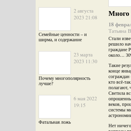
2 августа
Много 
2023 21:08
18 февра
Татьяна 
Семейные ценности – и
Стали изв
ширма, и содержание
решило нач
граждане Р
23 марта
около… 30
2023 11:30
Такие рез
конце янва
сограждан 
Почему многополярность
кто всё-та
лучше?
полагают, 
Светила вс
6 мая 2022
опрошенных
19:15
веков, пр
системы ми
астрономии
Фатальная ложь
Нет ничего