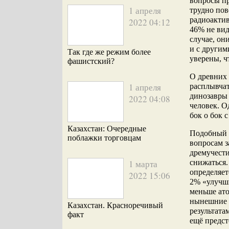
вопросы пр
1 апреля
трудно пов
радиоактив
2022 04:12
46% не вид
случае, он
и с другим
Так где же режим более
уверены, ч
фашистский?
О древних 
1 апреля
расплывчат
динозавры 
2022 04:08
человек. О
бок о бок 
Казахстан: Очередные
Подобный 
поблажки торговцам
вопросам з
дремучести
1 марта
снижаться.
определяет
2022 15:06
2% «улучши
меньше ато
нынешние р
Казахстан. Красноречивый
результата
факт
ещё предст