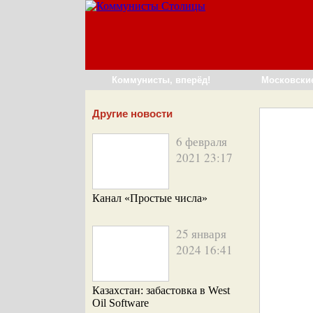
Коммунисты, вперёд!
Московски
Другие новости
6 февраля
2021 23:17
Канал «Простые числа»
25 января
2024 16:41
Казахстан: забастовка в West
Oil Software