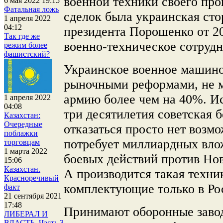
военной техники своего про
6 мая 2022 19:15
Фатальная ложь
сделок была украинская сто
1 апреля 2022
04:12
президента Порошенко от 20
Так где же
военно-техническое сотрудн
режим более
фашистский?
Украинское военное машино
рыночными реформами, не 
армию более чем на 40%. И
1 апреля 2022
04:08
три десятилетия советская б
Казахстан:
Очередные
отказаться просто нет возм
поблажки
потребует миллиардных влож
торговцам
1 марта 2022
боевых действий против Нов
15:06
Казахстан.
А производится такая техника
Красноречивый
комплектующие только в Ро
факт
21 сентября 2021
17:48
Принимают оборонные заво
ЛИБЕРАЛ И
ВЛАСТЬ. Часть 3