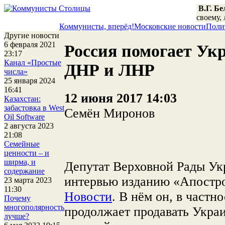
В.Г. Б
своему, 
Коммунисты, вперёд!
Московские новости
Поли
Другие новости
6 февраля 2021
Россия помогает Ук
23:17
Канал «Простые
ДНР и ЛНР
числа»
25 января 2024
16:41
12 июня 2017 14:03
Казахстан:
забастовка в West
Семён Миронов
Oil Software
2 августа 2023
21:08
Семейные
ценности – и
ширма, и
Депутат Верховной Рады У
содержание
интервью изданию «Апостр
23 марта 2023
11:30
Новости
. В нём он, в частно
Почему
многополярность
продолжает продавать Укра
лучше?