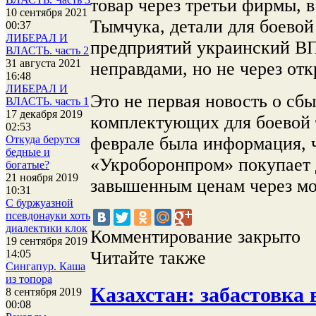
товар через третьи фирмы, в
10 сентября 2021
Тымчука, детали для боевой
00:37
ЛИБЕРАЛ И
предприятий украинский ВП
ВЛАСТЬ. часть 2
31 августа 2021
неправдами, но не через от
16:48
ЛИБЕРАЛ И
Это не первая новость о сб
ВЛАСТЬ. часть 1
17 декабря 2019
комплектующих для боевой т
02:53
феврале была информация, 
Откуда берутся
бедные и
«Укроборонпром» покупает 
богатые?
21 ноября 2019
завышенным ценам через мо
10:31
С буржуазной
псевдонауки хоть
диалектики клок
Комментирование закрыто
19 сентября 2019
Читайте также
14:05
Сингапур. Каша
из топора
Казахстан: забастовка в
8 сентября 2019
00:08