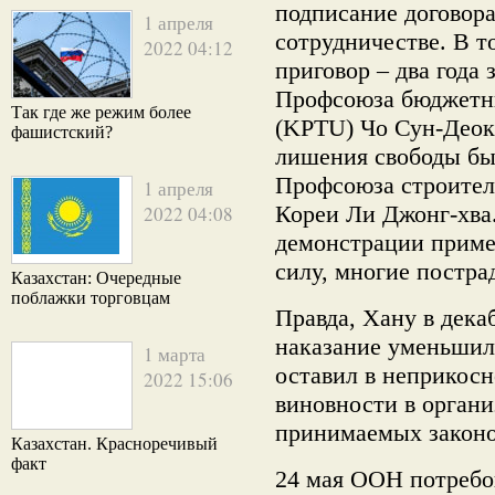
подписание договора
1 апреля
сотрудничестве. В т
2022 04:12
приговор – два года
Профсоюза бюджетни
Так где же режим более
(KPTU) Чо Сун-Деок.
фашистский?
лишения свободы бы
Профсоюза строите
1 апреля
Кореи Ли Джонг-хва
2022 04:08
демонстрации приме
силу, многие постра
Казахстан: Очередные
поблажки торговцам
Правда, Хану в дека
наказание уменьшил 
1 марта
оставил в неприкос
2022 15:06
виновности в органи
принимаемых законо
Казахстан. Красноречивый
факт
24 мая ООН потребо