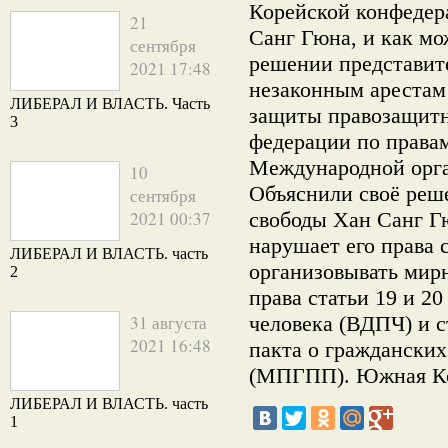
Корейской конфеде
21
Санг Гюна, и как мо
сентября
решении представит
2021 17:48
незаконным ареста
ЛИБЕРАЛ И ВЛАСТЬ. Часть
защиты правозащитн
3
федерации по правам
Международной орг
10
Объяснили своё реш
сентября
2021 00:37
свободы Хан Санг Г
нарушает его права 
ЛИБЕРАЛ И ВЛАСТЬ. часть
организовывать мир
2
права статьи 19 и 2
31 августа
человека (ВДПЧ) и с
2021 16:48
пакта о гражданских
(МПГПП). Южная Кор
ЛИБЕРАЛ И ВЛАСТЬ. часть
1