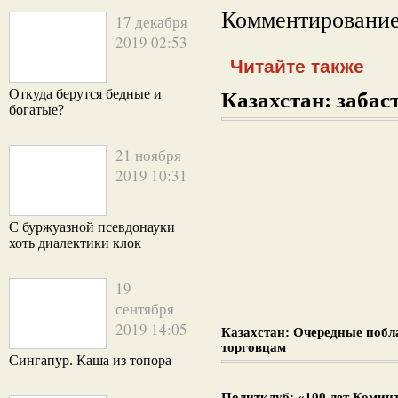
Комментирование
17 декабря
2019 02:53
Читайте также
Откуда берутся бедные и
Казахстан: забаст
богатые?
21 ноября
2019 10:31
С буржуазной псевдонауки
хоть диалектики клок
19
сентября
2019 14:05
Казахстан: Очередные поб
торговцам
Сингапур. Каша из топора
Политклуб: «100 лет Комин