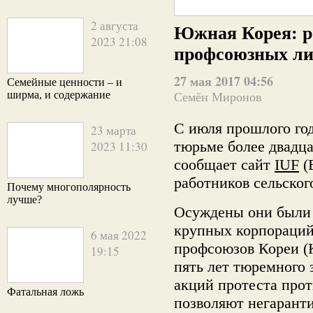
2 августа
Южная Корея: р
2023 21:08
профсоюзных ли
27 мая 2017 04:56
Семейные ценности – и
ширма, и содержание
Семён Миронов
С июля прошлого го
23 марта
тюрьме более двадц
2023 11:30
сообщает сайт
IUF
(
работников сельског
Почему многополярность
лучше?
Осуждены они были 
крупных корпораций
6 мая 2022
профсоюзов Кореи 
19:15
пять лет тюремного 
акций протеста прот
Фатальная ложь
позволяют негарант