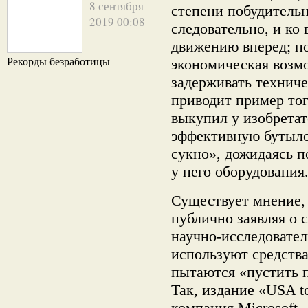
8 сентября
степени побудительн
2019 00:08
следовательно, и ко
движению вперед; по
Рекорды безработицы
экономическая возм
задерживать технич
приводит пример тог
выкупил у изобретат
эффективную бутыло
сукно», дожидаясь 
у него оборудования
Существует мнение,
публично заявляя о 
научно-исследовател
используют средства
пытаются «пустить п
Так, издание «USA to
компания Microsoft 