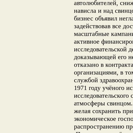
автолюбителей, сниж
нависла и над свин
бизнес объявил негл
задействовав все до
масштабные кампани
активное финансиро
исследовательской д
доказывающей его н
отказано в контрак
организациями, в то
службой здравоохра
1971 году учёного и
исследовательского
атмосферы свинцом.
желая сохранить при
экономическое госп
распространению пр