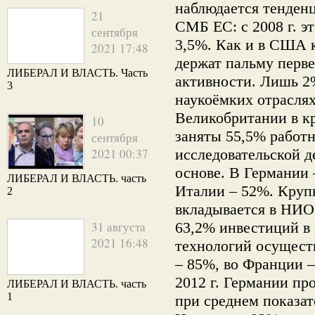
наблюдается тенден
21
СМБ ЕС: с 2008 г. эт
сентября
3,5%. Как и в США 
2021 17:48
держат пальму перв
ЛИБЕРАЛ И ВЛАСТЬ. Часть
активности. Лишь 2
3
наукоёмких отраслях
Великобритании в кр
10
заняты 55,5% работ
сентября
2021 00:37
исследовательской 
основе. В Германии 
ЛИБЕРАЛ И ВЛАСТЬ. часть
Италии – 52%. Круп
2
вкладывается в НИО
31 августа
63,2% инвестиций в
2021 16:48
технологий осущест
– 85%, во Франции 
2012 г. Германии пр
ЛИБЕРАЛ И ВЛАСТЬ. часть
1
при среднем показат