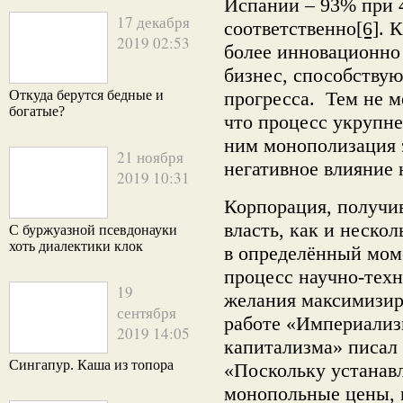
Испании – 93% при 
17 декабря
соответственно
[6]
. 
2019 02:53
более инновационно
бизнес, способствую
Откуда берутся бедные и
прогресса. Тем не м
богатые?
что процесс укрупн
ним монополизация 
21 ноября
негативное влияние 
2019 10:31
Корпорация, получи
власть, как и неско
С буржуазной псевдонауки
хоть диалектики клок
в определённый мом
процесс научно-техн
19
желания максимизир
сентября
работе «Империализ
2019 14:05
капитализма» писал 
Сингапур. Каша из топора
«Поскольку устанавл
монопольные цены, 