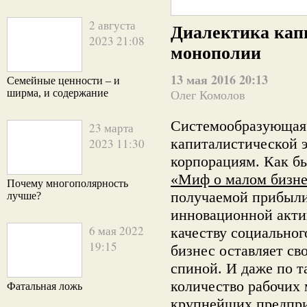
2 августа
Диалектика кап
2023 21:08
монополии
13 мая 2016 20:13
Семейные ценности – и
ширма, и содержание
Олег Комолов
Системообразующая 
23 марта
капиталистической 
2023 11:30
корпорациям. Как бы
«Миф о малом бизне
Почему многополярность
получаемой прибыли
лучше?
инновационной акти
6 мая 2022
качеству социальног
19:15
бизнес оставляет св
спиной. И даже по т
количество рабочих 
Фатальная ложь
крупнейших предпри