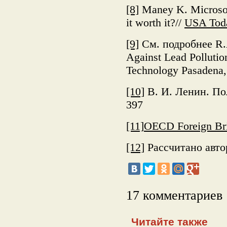
[8]
Maney K. Microsoft
it worth it?//
USA Tod
[9]
См. подробнее R.Ad
Against Lead Pollution
Technology Pasadena, 
[10]
В. И. Ленин. Пол
397
[11]
OECD Foreign Br
[12]
Рассчитано авт
17 комментариев
Читайте также