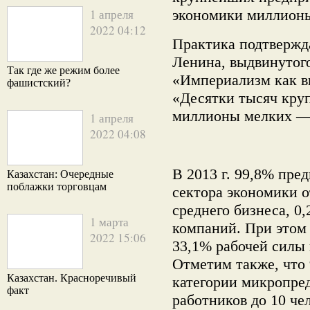
1 апреля
экономики миллион
2022 04:12
Практика подтвержд
Ленина, выдвинутого
Так где же режим более
«Империализм как в
фашистский?
«Десятки тысяч кру
миллионы мелких —
1 апреля
2022 04:08
В 2013 г. 99,8% пре
Казахстан: Очередные
поблажки торговцам
сектора экономики о
среднего бизнеса, 0
1 марта
компаний. При этом
2022 15:06
33,1% рабочей силы 
Отметим также, что
Казахстан. Красноречивый
категории микропре
факт
работников до 10 че