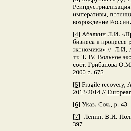
Реиндустриализация
императивы, потенц
возрождение России. 
[4]
Абалкин Л.И. «Пр
бизнеса в процессе
экономики» // Л.И, 
тт. Т. IV. Вольное 
сост. Грибанова О.
2000 с. 675
[5]
Fragile recovery, 
2013/2014 //
Europea
[6]
Указ. Соч., p. 43
[7]
Ленин. В.И. Полно
397