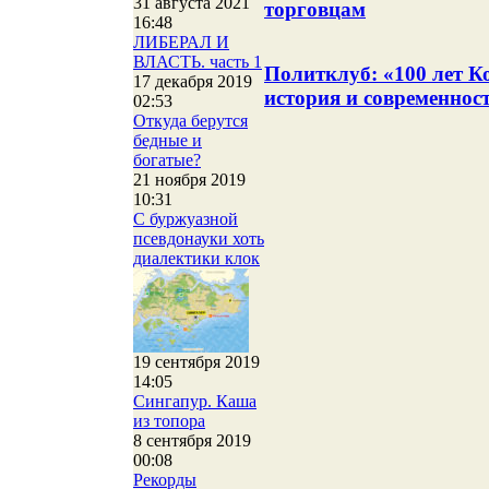
31 августа 2021
торговцам
16:48
ЛИБЕРАЛ И
ВЛАСТЬ. часть 1
Политклуб: «100 лет К
17 декабря 2019
история и современнос
02:53
Откуда берутся
бедные и
богатые?
21 ноября 2019
10:31
С буржуазной
псевдонауки хоть
диалектики клок
19 сентября 2019
14:05
Сингапур. Каша
из топора
8 сентября 2019
00:08
Рекорды