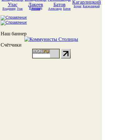
Борис
Кагарлицкий
Владимир
Владимир
Улас
Александр
Батов
Лакеев
Наш баннер
Счётчики