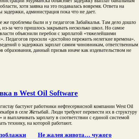
инистрации Мурманска объясняет задержку выплат банальным
области, хотя заявка на это подавалась вовремя. Ответа на
ы задержки, администрация пока что не дает.
те же проблемы были и у педагогов Забайкалья. Там дело дошло
, из-за чего пришлось закрывать несколько школ. Но самое
 власти объяснили перебои с зарплатой «тяжелейшими
». Педагогов просили «достойно пережить нелегкие времена».
ведений о задержках зарплат самим чиновникам, ответственным
в образования, данный призыв иначе как издевательством не
вка в West Oil Software
гистау бастуют работники нефтесервисной компании West Oil
 декабря в селе Жетыбай. Люди требуют перевести их в структуру
и выплачивать зарплату в соответствии с единой системой
ть технику, на которой работают.
 поблажки
Не жалея живота… чужого