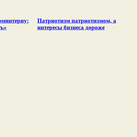
оминтерну:
Патриотизм патриотизмом, а
ть»
интересы бизнеса дороже