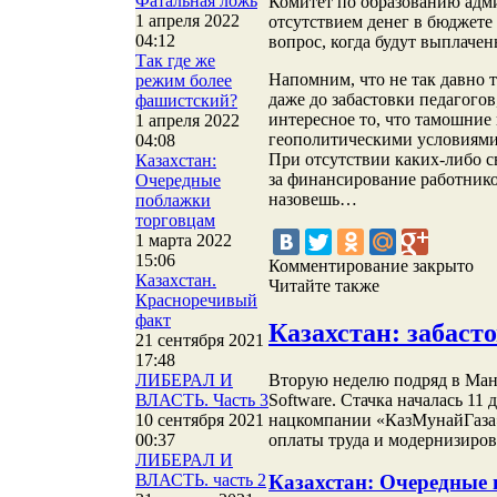
Фатальная ложь
Комитет по образованию адм
1 апреля 2022
отсутствием денег в бюджете 
04:12
вопрос, когда будут выплачен
Так где же
Напомним, что не так давно 
режим более
даже до забастовки педагогов
фашистский?
интересное то, что тамошние
1 апреля 2022
геополитическими условиями
04:08
При отсутствии каких-либо с
Казахстан:
за финансирование работнико
Очередные
назовешь…
поблажки
торговцам
1 марта 2022
15:06
Комментирование закрыто
Казахстан.
Читайте также
Красноречивый
факт
Казахстан: забасто
21 сентября 2021
17:48
Вторую неделю подряд в Ман
ЛИБЕРАЛ И
Software. Стачка началась 11
ВЛАСТЬ. Часть 3
нацкомпании «КазМунайГаза» 
10 сентября 2021
оплаты труда и модернизирова
00:37
ЛИБЕРАЛ И
ВЛАСТЬ. часть 2
Казахстан: Очередные