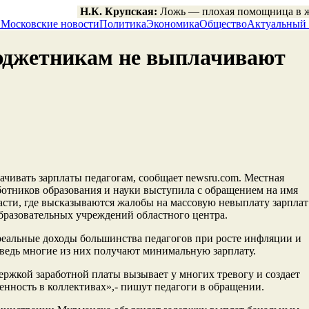
Н.К. Крупская:
Ложь — плохая помощница в 
!
Московские новости
Политика
Экономика
Общество
Актуальный
юджетникам не выплачивают
чивать зарплаты педагогам, сообщает newsru.com. Местная
отников образования и науки выступила с обращением на имя
асти
, где высказываются жалобы на массовую невыплату зарплат
образовательных учреждений областного центра.
реальные доходы большинства педагогов при росте инфляции и
а ведь многие из них получают минимальную зарплату.
ржкой заработной платы вызывает у многих тревогу и создает
нность в коллективах»,- пишут педагоги в обращении.