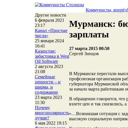
Коммунисты, вперёд
Другие новости
6 февраля 2021
Мурманск: б
23:17
Канал «Простые
зарплаты
числа»
25 января 2024
16:41
27 марта 2015 00:50
Казахстан:
Сергей Зинцов
забастовка в West
Oil Software
2 августа 2023
21:08
В Мурманске перестали выпла
Семейные
профсоюзная организация раб
ценности – и
губернатора Мурманской обл
ширма, и
за начало марта работникам 
содержание
23 марта 2023
В обращении говорится, что 
11:30
взлете цен и так снизились, 
Почему
многополярность
«…Возникшая ситуация с заде
лучше?
высокую социальную напряже
6 мая 2022 19:15