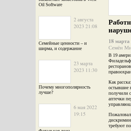
Oil Software
2 августа
Работн
2023 21:08
наруше
18 марта 
Семейные ценности – и
Семён М
ширма, и содержание
В 19 амери
Филадельф
23 марта
ресторанов
2023 11:30
правоохра
Как расска
Почему многополярность
остывшие г
лучше?
получили о
аптечки п
управляющи
6 мая 2022
19:15
Пожаловали
дискримина
требуют по
Фатальная ложь