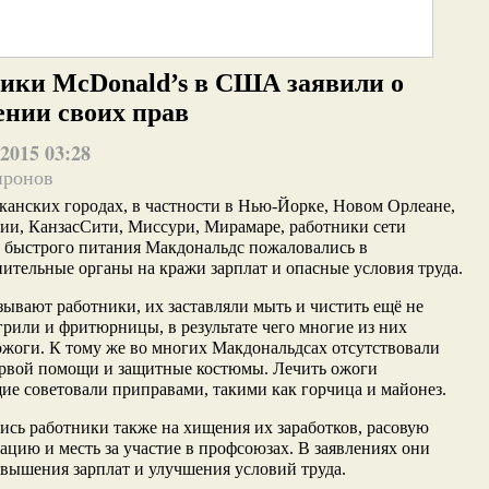
ики McDonald’s в США заявили о
нии своих прав
2015 03:28
иронов
канских городах, в частности в Нью-Йорке, Новом Орлеане,
ии, КанзасСити, Миссури, Мирамаре, работники сети
 быстрого питания Макдональдс пожаловались в
нительные органы
на кражи зарплат и опасные условия труда.
зывают работники, их заставляли мыть и чистить ещё не
рили и фритюрницы, в результате чего многие из них
жоги. К тому же во многих Макдональдсах отсутствовали
ервой помощи и защитные костюмы. Лечить ожоги
е советовали приправами, такими как горчица и майонез.
сь работники также на хищения их заработков, расовую
цию и месть за участие в профсоюзах. В заявлениях они
вышения зарплат и улучшения условий труда.