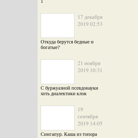
1
17 декабря
2019 02:53
Откуда берутся бедные и
богатые?
21 ноября
2019 10:31
С буржуазной псевдонауки
хоть диалектики клок
19
сентября
2019 14:05
Сингапур. Каша из топора