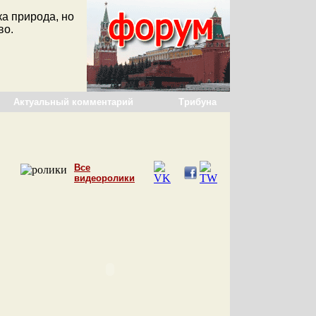
а природа, но
во.
Актуальный комментарий
Трибуна
Все
видеоролики