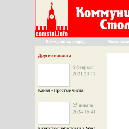
Коммунисты, вперёд!
Московски
Другие новости
6 февраля
2021 23:17
Канал «Простые числа»
25 января
2024 16:41
Казахстан: забастовка в West