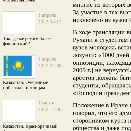
многие из которых в
За участие в тех вы
1 апреля
исключено из вузов 
2022 04:12
В ходе трансляции 
Так где же режим более
Рухани к студентам 
фашистский?
вузов молодежь вста
лозунги: «1000 дней
1 апреля
оппозиции, находящ
2022 04:08
2009 г.] не вернулс
арестов должны быть
Казахстан: Очередные
студенты, обращаясь
поблажки торговцам
«Господин президент
1 марта
Положение в Иране н
2022 15:06
говорил, что его ад
сторонником курса 
Казахстан. Красноречивый
общества и даже по