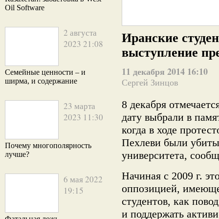
Oil Software
2 августа
Иранские студе
2023 21:08
выступление пре
11 декабря 2014 16:10
Семейные ценности – и
ширма, и содержание
Сергей Зинцов
8 декабря отмечаетс
23 марта
дату выбрали в памят
2023 11:30
когда в ходе протес
Пехлеви были убиты 
Почему многополярность
университета, соо
лучше?
Начиная с 2009 г. эт
6 мая 2022
оппозицией, имеюще
19:15
студентов, как пово
и поддержать актив
Фатальная ложь