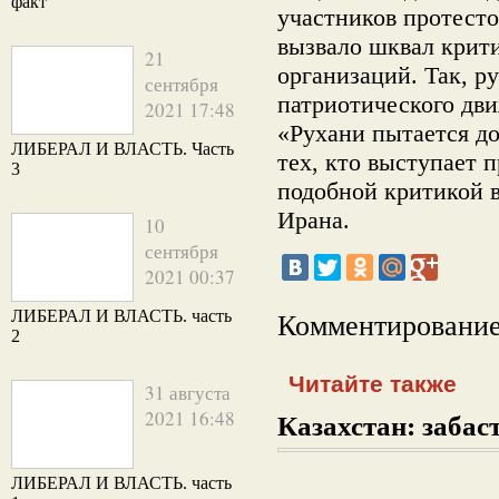
факт
участников протесто
вызвало шквал крит
21
организаций. Так, р
сентября
патриотического дви
2021 17:48
«Рухани пытается д
ЛИБЕРАЛ И ВЛАСТЬ. Часть
тех, кто выступает 
3
подобной критикой 
Ирана.
10
сентября
2021 00:37
ЛИБЕРАЛ И ВЛАСТЬ. часть
Комментирование
2
Читайте также
31 августа
2021 16:48
Казахстан: забаст
ЛИБЕРАЛ И ВЛАСТЬ. часть