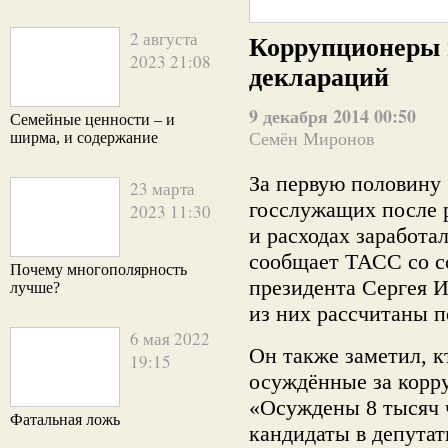
2 августа
Коррупционеры 
2023 21:08
деклараций
9 декабря 2014 00:50
Семейные ценности – и
ширма, и содержание
Семён Миронов
За первую половину 
23 марта
госслужащих после р
2023 11:30
и расходах заработа
сообщает ТАСС со с
Почему многополярность
президента Сергея И
лучше?
из них рассчитаны п
6 мая 2022
Он также заметил, к
19:15
осуждённые за корр
«Осуждены 8 тысяч ч
Фатальная ложь
кандидаты в депутат