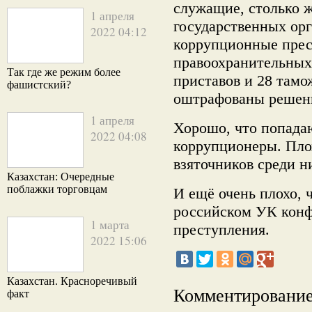
служащие, столько 
1 апреля
государственных орг
2022 04:12
коррупционные прес
правоохранительных 
Так где же режим более
приставов и 28 тамо
фашистский?
оштрафованы решени
1 апреля
Хорошо, что попада
2022 04:08
коррупционеры. Пло
взяточников среди н
Казахстан: Очередные
поблажки торговцам
И ещё очень плохо, 
российском УК конф
1 марта
преступления.
2022 15:06
Казахстан. Красноречивый
Комментирование
факт