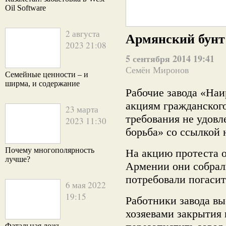
Oil Software
2 августа
Армянский бунт
2023 21:08
5 сентября 2014 19:41
Семён Миронов
Семейные ценности – и
ширма, и содержание
Рабочие завода «Наи
акциям гражданского
23 марта
требования не удовл
2023 11:30
борьба» со ссылкой 
Почему многополярность
На акцию протеста о
лучше?
Армении они собрали
потребовали погасит
6 мая 2022
19:15
Работники завода в
хозяевами закрытия 
Фатальная ложь