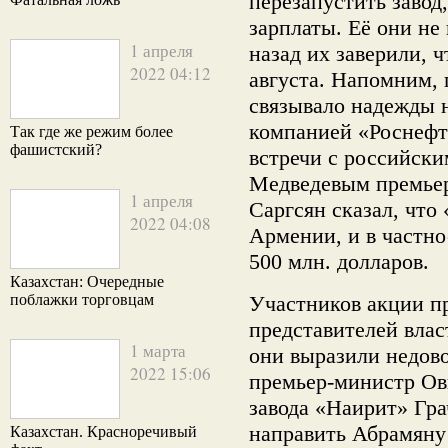
перезапустить завод
зарплаты. Её они не
1 апреля
назад их заверили, 
2022 04:12
августа. Напомним,
связывало надежды н
компанией «Роснефть
Так где же режим более
фашистский?
встречи с российск
Медведевым премье
1 апреля
Саргсян сказал, что
2022 04:08
Армении, и в частно
500 млн. долларов.
Казахстан: Очередные
поблажки торговцам
Участников акции пр
представителей влас
1 марта
они выразили недово
2022 15:06
премьер-министр Ов
завода «Наирит» Гр
направить Абрамяну
Казахстан. Красноречивый