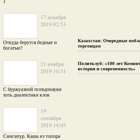
1
17 декабря
2019 02:53
Казахстан: Очередные поб
Откуда берутся бедные и
торговцам
богатые?
21 ноября
Политклуб: «100 лет Комин
история и современность»
2019 10:31
С буржуазной псевдонауки
хоть диалектики клок
19
сентября
2019 14:05
Сингапур. Каша из топора