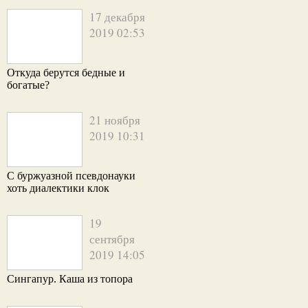
17 декабря
2019 02:53
Откуда берутся бедные и
богатые?
21 ноября
2019 10:31
С буржуазной псевдонауки
хоть диалектики клок
19
сентября
2019 14:05
Сингапур. Каша из топора