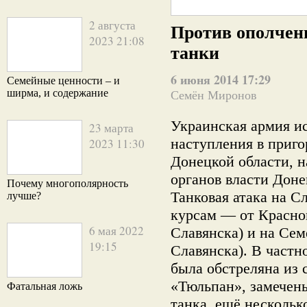
2 августа
Против ополчен
2023 21:08
танки
6 июня 2014 17:29
Семейные ценности – и
ширма, и содержание
Семён Миронов
Украинская армия ис
23 марта
наступления в приго
2023 11:30
Донецкой области, 
органов власти Доне
Почему многополярность
Танковая атака на С
лучше?
курсам — от Красног
6 мая 2022
Славянска) и на Сем
19:15
Славянска). В частн
была обстреляна из
«Тюльпан», замечен
Фатальная ложь
танка, ещё нескольк