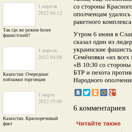
1 апреля
со стороны Красного
2022 04:12
ополченцам удалось
ракетного комплекса
Так где же режим более
Утром 6 июня в Сла
фашистский?
сказал один из лиде
украинские фашисты
1 апреля
Семёновки «из всех 
2022 04:08
«В 10:30 со стороны
БТР и пехота против
Казахстан: Очередные
Народного ополчения
поблажки торговцам
1 марта
2022 15:06
6 комментариев
Казахстан. Красноречивый
Читайте также
факт