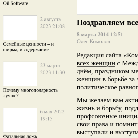
Oil Software
2 августа
Поздравляем вс
2023 21:08
8 марта 2014 12:51
Олег Комолов
Семейные ценности – и
ширма, и содержание
Редакция сайта «К
всех женщин
с Межд
23 марта
днём, праздником м
2023 11:30
женщин в борьбе за 
политическое равно
Почему многополярность
лучше?
Мы желаем вам акти
жизнь и борьбу, под
6 мая 2022
профсоюзные инициат
19:15
свои права и помнит
выступали и выступ
Фатальная ложь