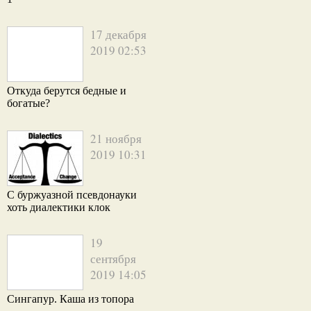
17 декабря
2019 02:53
Откуда берутся бедные и
богатые?
21 ноября
2019 10:31
С буржуазной псевдонауки
хоть диалектики клок
19
сентября
2019 14:05
Сингапур. Каша из топора