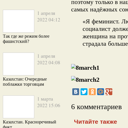
поэтому только в на
самых надёжных сою
1 апреля
2022 04:12
«Я феминист. Л
социалист долже
женщина на про
Так где же режим более
фашистский?
страдала больш
1 апреля
2022 04:08
Казахстан: Очередные
поблажки торговцам
1 марта
2022 15:06
6 комментариев
Читайте также
Казахстан. Красноречивый
факт