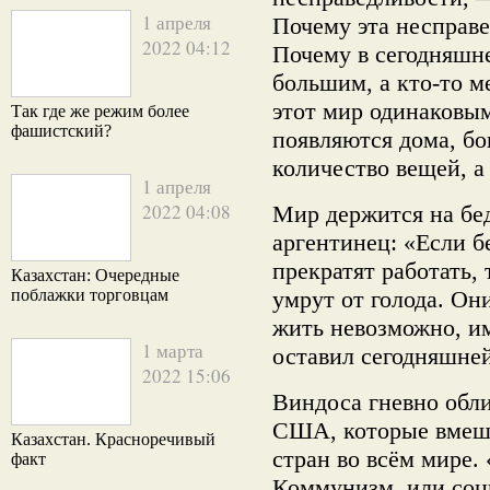
1 апреля
Почему эта несправе
2022 04:12
Почему в сегодняшне
большим, а кто-то 
этот мир одинаковым
Так где же режим более
фашистский?
появляются дома, бо
количество вещей, а 
1 апреля
2022 04:08
Мир держится на бе
аргентинец: «Если б
прекратят работать,
Казахстан: Очередные
поблажки торговцам
умрут от голода. Он
жить невозможно, им
1 марта
оставил сегодняшне
2022 15:06
Виндоса гневно обл
США, которые вмеши
Казахстан. Красноречивый
стран во всём мире.
факт
Коммунизм, или соц