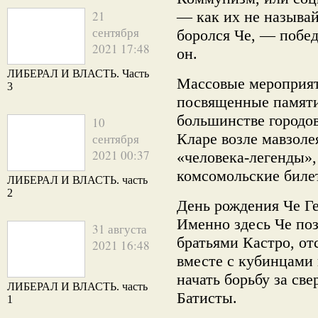
21
— как их не называй
сентября
боролся Че, — побед
2021 17:48
он.
ЛИБЕРАЛ И ВЛАСТЬ. Часть
Массовые мероприят
3
посвященные памяти
большинстве городов
10
Кларе возле мавзоле
сентября
2021 00:37
«человека-легенды»,
комсомольские биле
ЛИБЕРАЛ И ВЛАСТЬ. часть
2
День рождения Че Г
Именно здесь Че поз
31 августа
братьями Кастро, от
2021 16:48
вместе с кубинцами 
начать борьбу за св
ЛИБЕРАЛ И ВЛАСТЬ. часть
Батисты.
1