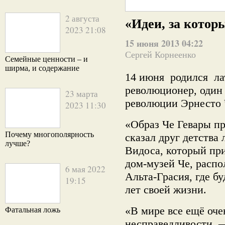
2 августа
«Идеи, за котор
2023 21:08
15 июня 2013 04:22
Сергей Корнеенко
Семейные ценности – и
ширма, и содержание
14 июня родился л
революционер, один
23 марта
революции Эрнесто Ч
2023 11:30
«Образ Че Гевары п
Почему многополярность
сказал друг детства
лучше?
Видоса, который при
дом-музей Че, распо
6 мая 2022
Альта-Грасия, где б
19:15
лет своей жизни.
«В мире все ещё оче
Фатальная ложь
несправедливости, 