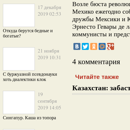
Возле бюста революц
17 декабря
Мехико ежегодно со
2019 02:53
дружбы Мексики и 
Эрнесто Гевары де 
Откуда берутся бедные и
коммунисты и предс
богатые?
21 ноября
2019 10:31
4 комментария
С буржуазной псевдонауки
Читайте также
хоть диалектики клок
Казахстан: забаст
19
сентября
2019 14:05
Сингапур. Каша из топора