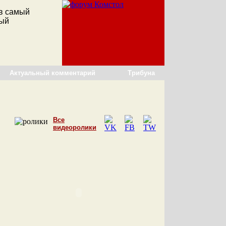
ов самый
мый
Актуальный комментарий
Трибуна
Все
видеоролики