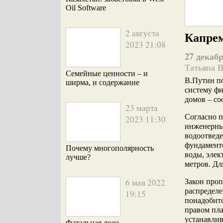
Oil Software
2 августа
Капрем
2023 21:08
27 декабр
Татьяна 
Семейные ценности – и
В.Путин по
ширма, и содержание
систему ф
домов
– с
23 марта
Согласно 
2023 11:30
инженерных
водоотведе
фундаменто
Почему многополярность
воды, элек
лучше?
метров. Дл
6 мая 2022
Закон проп
распределе
19:15
понадобитс
правом пла
устанавлив
Фатальная ложь