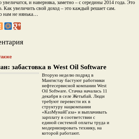
о увеличатся, и наверняка, заметно – с середины 2014 года. Это
. Как увеличить свой доход – это каждый решает сам.
о нам не нянька…
ентария
также
ан: забастовка в West Oil Software
Вторую неделю подряд в
Мангистау бастуют работники
нефтесервисной компании West
Oil Software. Стачка началась 11
декабря в селе Жетыбай. Люди
требуют перевести их в
структуру нацкомпании
«КазМунайГаза» и выплачивать
зарплату в соответствии с
единой системой оплаты труда и
модернизировать технику, на
которой работают.