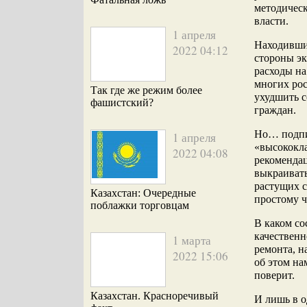
методичес
власти.
1 апреля
Находившие
2022 04:12
стороны э
расходы н
многих рос
Так где же режим более
ухудшить с
фашистский?
граждан.
Но… подпис
1 апреля
«высококла
2022 04:08
рекомендац
выкраивать
растущих с
Казахстан: Очередные
простому ч
поблажки торговцам
В каком со
качественн
1 марта
ремонта, н
2022 15:06
об этом на
поверит.
Казахстан. Красноречивый
И лишь в 