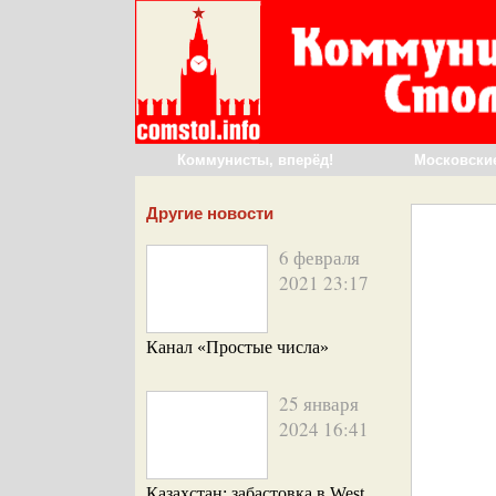
Коммунисты, вперёд!
Московски
Другие новости
6 февраля
2021 23:17
Канал «Простые числа»
25 января
2024 16:41
Казахстан: забастовка в West