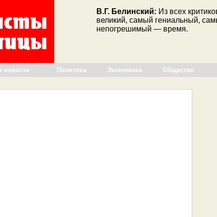
В.Г. Белинский:
Из всех критик
великий, самый гениальный, са
непогрешимый — время.
е новости
Политика
Экономика
Общество