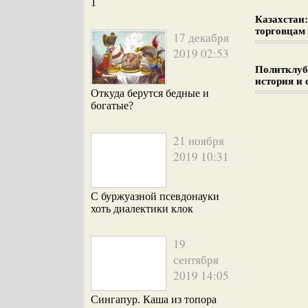
1
Казахстан
торговцам
17 декабря
2019 02:53
Политклуб:
история и 
Откуда берутся бедные и
богатые?
21 ноября
2019 10:31
С буржуазной псевдонауки
хоть диалектики клок
19
сентября
2019 14:05
Сингапур. Каша из топора