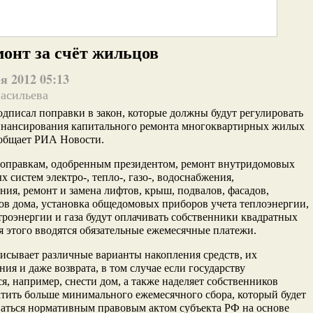
онт за счёт жильцов
я 2012 05:13
Васильева
дписал поправки в закон, которые должны будут регулировать
инансирования капитального ремонта многоквартирных жилых
ообщает РИА Новости.
поправкам, одобренным президентом, ремонт внутридомовых
 систем электро-, тепло-, газо-, водоснабжения,
ния, ремонт и замена лифтов, крыш, подвалов, фасадов,
в дома, установка общедомовых приборов учета теплоэнергии,
троэнергии и газа будут оплачивать собственники квадратных
я этого вводятся обязательные ежемесячные платежи.
исывает различные варианты накопления средств, их
ния и даже возврата, в том случае если государству
я, например, снести дом, а также наделяет собственников
тить больше минимального ежемесячного сбора, который будет
аться нормативным правовым актом субъекта РФ на основе