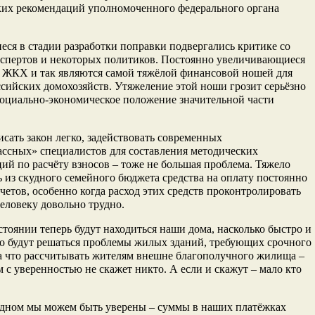
ких рекомендаций уполномоченного федерального органа
ся в стадии разработки поправки подвергались критике со
кспертов и некоторых политиков. Постоянно увеличивающиеся
а ЖКХ и так являются самой тяжёлой финансовой ношей для
сийских домохозяйств. Утяжеление этой ноши грозит серьёзно
оциально-экономическое положение значительной части
ать закон легко, задействовать современных
ссных» специалистов для составления методических
ий по расчёту взносов – тоже не большая проблема. Тяжело
 из скудного семейного бюджета средства на оплату постоянно
четов, особенно когда расход этих средств проконтролировать
еловеку довольно трудно.
стоянии теперь будут находиться наши дома, насколько быстро и
о будут решаться проблемы жилых зданий, требующих срочного
а что рассчитывать жителям внешне благополучного жилища –
м с уверенностью не скажет никто. А если и скажут – мало кто
одном мы можем быть уверены – суммы в наших платёжках