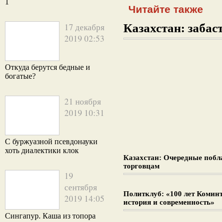
1
Читайте также
17 декабря
Казахстан: забаст
2019 02:53
Откуда берутся бедные и
богатые?
21 ноября
2019 10:31
С буржуазной псевдонауки
хоть диалектики клок
Казахстан: Очередные поб
торговцам
19
сентября
Политклуб: «100 лет Комин
2019 14:05
история и современность»
Сингапур. Каша из топора