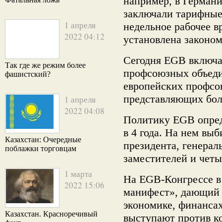
например, в Герман
заключали тарифные
1 апреля
недельное рабочее в
2022 04:12
установлена законом
Сегодня EGB включа
Так где же режим более
профсоюзных объеди
фашистский?
европейских профсо
представляющих бол
1 апреля
2022 04:08
Политику EGB опред
в 4 года. На нем вы
Казахстан: Очередные
президента, генераль
поблажки торговцам
заместителей и четы
1 марта
На EGB-Конгрессе в
2022 15:06
манифест», дающий 
экономике, финанса
Казахстан. Красноречивый
выступают против к