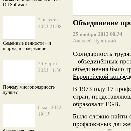
Oil Software
2 августа
Объединение пр
2023 21:08
25 ноября 2012 00:34
Алексей Пузицкий
Семейные ценности – и
ширма, и содержание
Солидарность трудя
– объединённых про
23 марта
объединения было т
2023 11:30
Европейской конфед
Почему многополярность
В 1973 году 17 про
лучше?
стран, представляющ
образовали EGB.
6 мая 2022
19:15
Было сложно найти о
профсоюзных движен
Фатальная ложь