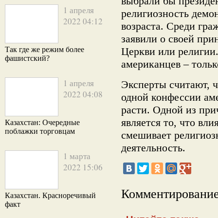
выбрали бы президе
1 апреля
религиозность демо
2022 04:12
возраста. Среди гра
заявили о своей при
Так где же режим более
Церкви или религии.
фашистский?
американцев – только
1 апреля
Эксперты считают, 
2022 04:08
одной конфессии ам
расти. Одной из при
является то, что вл
Казахстан: Очередные
поблажки торговцам
смешивает религиоз
деятельность.
1 марта
2022 15:06
Комментирование
Казахстан. Красноречивый
факт