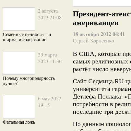
2 августа
Президент-атеис
2023 21:08
американцев
18 октября 2012 04:41
Семейные ценности – и
ширма, и содержание
Сергей Корнеенко
В США, которые про
23 марта
самых религиозных 
2023 11:30
растёт число невер
Почему многополярность
Сайт Седмица.
RU
ци
лучше?
университета герма
Детлефа Поллака: «П
6 мая 2022
потребности в религ
19:15
последние три десят
Фатальная ложь
По данным социолог