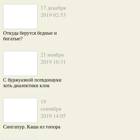
17 декабря
2019 02:53
Откуда берутся бедные и
богатые?
21 ноября
2019 10:31
С буржуазной псевдонауки
хоть диалектики клок
19
сентября
2019 14:05
Сингапур. Каша из топора