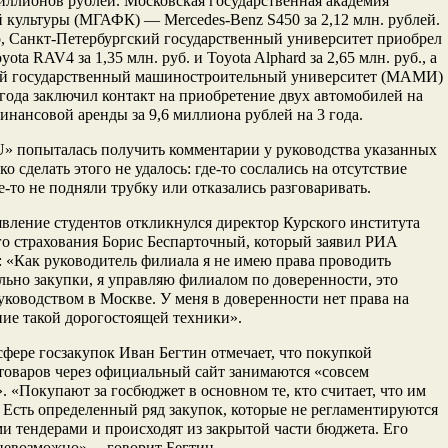
иллионов рублей. Московская государственная академия
 культуры (МГАФК) — Mercedes-Benz S450 за 2,12 млн. рублей.
, Санкт-Петербургский государственный университет приобрел
yota RAV4 за 1,35 млн. руб. и Toyota Alphard за 2,65 млн. руб., а
й государственный машиностроительный университет (МАМИ)
 года заключил контакт на приобретение двух автомобилей на
инансовой аренды за 9,6 миллиона рублей на 3 года.
U
» попыталась получить комментарии у руководства указанных
ко сделать этого не удалось: где-то сослались на отсутствие
де-то не подняли трубку или отказались разговаривать.
явление студентов откликнулся директор Курского института
о страхования Борис Беспарточный, который заявил РИА
 «Как руководитель филиала я не имею права проводить
льно закупки, я управляю филиалом по доверенности, это
уководством в Москве. У меня в доверенности нет права на
ие такой дорогостоящей техники».
сфере госзакупок Иван Бегтин отмечает, что покупкой
оваров через официальный сайт занимаются «совсем
. «Покупают за госбюджет в основном те, кто считает, что им
 Есть определенный ряд закупок, которые не регламентируются
 тендерами и происходят из закрытой части бюджета. Его
невозможно», – говорит Бегтин.