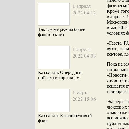
малого 5 м
1 апреля
физической
Кроме того
2022 04:12
в апреле To
Московски
в мае 2012
Так где же режим более
условиях ф
фашистский?
«Газета.
R
1 апреля
вузов, одна
ректора, г
2022 04:08
Пока на за
социальног
Казахстан: Очередные
«Новости»:
поблажки торговцам
самостояте
решается р
1 марта
приобретен
2022 15:06
Эксперт в 
люксовых т
отморозки»
Казахстан. Красноречивый
все можно.
факт
публичными
отследить 