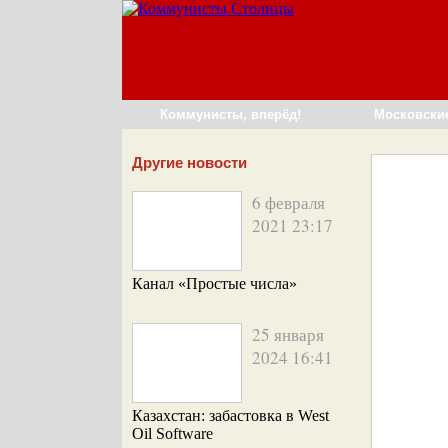
Коммунисты, вперёд!
Московски
Другие новости
6 февраля
2021 23:17
Канал «Простые числа»
25 января
2024 16:41
Казахстан: забастовка в West
Oil Software