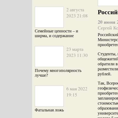
2 августа
Россий
2023 21:08
20 июня 
Сергей К
Семейные ценности – и
Российский
ширма, и содержание
Министерст
приобретен
23 марта
Студенты, 
2023 11:30
общежитий,
обратили в
разместили
Почему многополярность
рублей.
лучше?
Так, Всеро
6 мая 2022
геофизичес
приобретен
19:15
запланиров
стоимостью
образовани
Фатальная ложь
университе