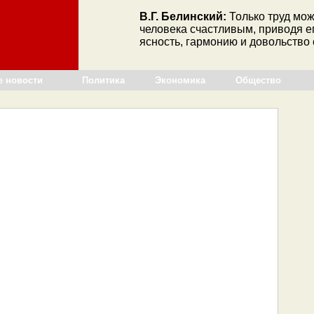
В.Г. Белинский:
Только труд мож
человека счастливым, приводя е
ясность, гармонию и довольство
е новости
Политика
Экономика
Общество