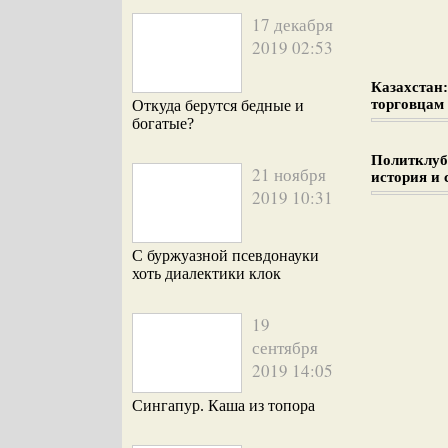
17 декабря
2019 02:53
Казахстан
торговцам
Откуда берутся бедные и
богатые?
Политклуб:
21 ноября
история и 
2019 10:31
С буржуазной псевдонауки
хоть диалектики клок
19
сентября
2019 14:05
Сингапур. Каша из топора