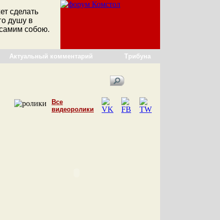
ет сделать
го душу в
 самим собою.
Актуальный комментарий
Трибуна
Все
видеоролики