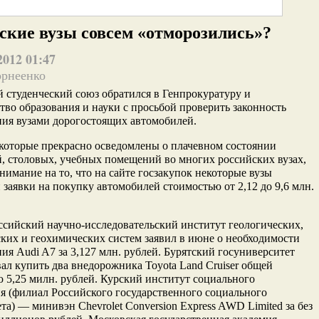
ские вузы совсем «отморозились»?
2012 01:47
орнеенко
 студенческий союз обратился в Генпрокуратуру и
во образования и науки с просьбой проверить законность
ия вузами дорогостоящих автомобилей.
которые прекрасно осведомлены о плачевном состоянии
 столовых, учебных помещений во многих российских вузах,
нимание на то, что на сайте госзакупок некоторые вузы
 заявки на покупку автомобилей стоимостью от 2,12 до 9,6 млн.
ссийский научно-исследовательский институт геологических,
ких и геохимических систем заявил в июне о необходимости
ия Audi A7 за 3,127 млн. рублей. Бурятский госуниверситет
ал купить два внедорожника Toyota Land Cruiser общей
 5,25 милн. рублей. Курский институт социального
я (филиал Российского государственного социального
та) — минивэн Chevrolet Conversion Express AWD Limited за без