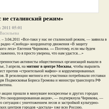
с не сталинский режим»
 2011 05:01
 Васильева
1 – 3.04.2011 «Все-таки у нас не сталинский режим, — заявила в
 радио «Свобода» координатор движения «В защиту
ого леса» Евгения Чирикова.
—
Поэтому, если мы будем
слаженно, то я просто уверена, что нам удастся…»
веренностью активисты общественных организаций вышли в
ье, 3 апреля, на
митинг в центре Москвы
, чтобы выразить
тест против «строительной мафии» и коррумпированных
ов. В резолюции митинга его участники потребовали отставки
орв Подмосковья Бориса Громова и министра транспорта РФ
витина.
 акции прошли в минувшее воскресенье и других городах
«Это скоординированная акция», — подчеркнула Чирикова, —
о ситуация с уничтожением лесов и застройкой культурно-
ких центров городов «достала» уже всю Россию.