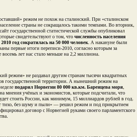
доставший» режим не похож на сталинский. При «сталинском
население страны не сокращалось такими темпами. Во вторник,
 сайт государственной статистической службы опубликовал
оторые свидетельствуют о том, что
численность населения
 2010 год сократилась на 50 000 человек
. А накануне были
аны первые итоги переписи-2010, согласно которым за
 восемь лет нас стало меньше на 2,2 миллиона.
кий режим» не раздавал другим странам тысячи квадратных
ов государственной территории. А нынешний режим на
неделе
подарил Норвегии 80 000 кв.км. Баренцева моря
,
на мнения учёных и экономистов, которые подсчитали, что
удет стоить России, как минимум, 15 миллиардов рублей в год.
ет тихо, без шуму и пыли» — решил режим и под прикрытием
ифицировал договор с Норвегией руками своего парламентского
тва.