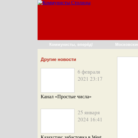
Коммунисты, вперёд!
Московски
Другие новости
6 февраля
2021 23:17
Канал «Простые числа»
25 января
2024 16:41
Казахстан: забастовка в West