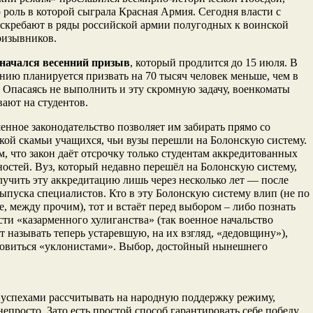
роль в которой сыграла Красная Армия. Сегодня власти с
аскребают в ряды российской армии полугодных к воинской
ризывников.
 начался весенний призыв
, который продлится до 15 июля. В
нию планируется призвать на 70 тысяч человек меньше, чем в
Опасаясь не выполнить и эту скромную задачу, военкоматы
ают на студентов.
нное законодательство позволяет им забирать прямо со
кой скамьи учащихся, чьи вузы перешли на Болонскую систему.
м, что закон даёт отсрочку только студентам аккредитованных
остей. Вуз, который недавно перешёл на Болонскую систему,
учить эту аккредитацию лишь через несколько лет — после
ыпуска специалистов. Кто в эту Болонскую систему влип (не по
е, между прочим), тот и встаёт перед выбором – либо познать
сти «казарменного хулиганства» (так военное начальство
т называть теперь устаревшую, на их взгляд, «дедовщину»),
новиться «уклонистами». Выбор, достойный нынешнего
 успехами рассчитывать на народную поддержку режиму,
непросто. Зато есть простой способ гарантировать себе победу,