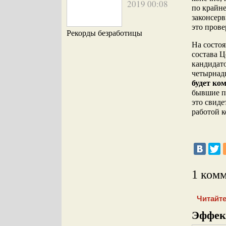
2019 00:08
по крайне
законсерв
это пров
Рекорды безработицы
На состоя
состава 
кандидато
четырнад
будет ко
бывшие по
это свиде
работой 
1 ком
Читайте
Эффек