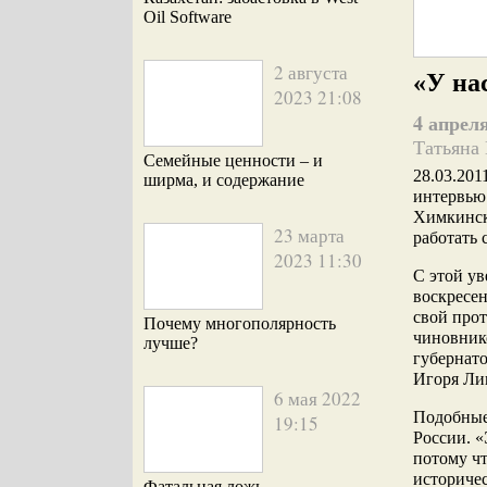
Oil Software
2 августа
«У на
2023 21:08
4 апреля
Татьяна
Семейные ценности – и
28.03.201
ширма, и содержание
интервью
Химкинск
23 марта
работать 
2023 11:30
С этой у
воскресен
свой про
Почему многополярность
чиновник
лучше?
губернат
Игоря Ли
6 мая 2022
Подобные
19:15
России. 
потому чт
историчес
Фатальная ложь