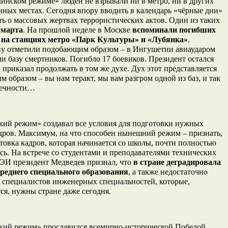
инском режиме» людей не взрывали ни в метро, ни в других
ных местах. Сегодня впору вводить в календарь «чёрные дни»
ь о массовых жертвах террористических актов. Один из таких
 марта
. На прошлой неделе в Москве
вспоминали погибших
д на станциях метро «Парк Культуры» и «Лубянка»
.
у отметили подобающим образом – в Ингушетии авиаударом
и базу смертников. Погибло 17 боевиков. Президент остался
 приказал продолжать в том же духе. Дух этот представляется
 образом – вы нам теракт, мы вам разгром одной из баз, и так
нечности…
кий режим» создавал все условия для подготовки нужных
дров. Максимум, на что способен нынешний режим – признать,
товка кадров, которая начинается со школы, почти полностью
сь. На встрече со студентами и преподавателями технических
МЭИ
президент Медведев признал, что
в стране деградировала
среднего специального образования
, а также недостаточно
я специалистов инженерных специальностей, которые,
ся, нужны стране даже сегодня.
кий режим» прославился всемирно-исторической Победой,