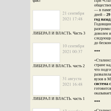
факт
При «стал
обществен
— в памят
21 сентября
дней –
29
2021 17:48
год наза
Годовщин
разгромил
ЛИБЕРАЛ И ВЛАСТЬ. Часть 3
доволен и
следующим
до беско
10 сентября
2021 00:37
***
«Сталинс
стране ка
ЛИБЕРАЛ И ВЛАСТЬ. часть 2
что подго
развалила
31 августа
вузов в 
2021 16:48
система 
готовитс
оказывает
ЛИБЕРАЛ И ВЛАСТЬ. часть 1
***
«Сталинс