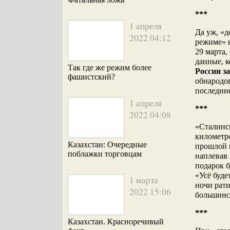
***
1 апреля
Да уж, «
2022 04:12
режиме» 
29 марта,
данные, к
Так где же режим более
России за
фашистский?
обнародов
последние
1 апреля
***
2022 04:08
«Сталинс
километр
Казахстан: Очередные
прошлой 
поблажки торговцам
наплевав 
подарок б
«Усё буд
1 марта
ночи рат
2022 15:06
большинс
***
Казахстан. Красноречивый