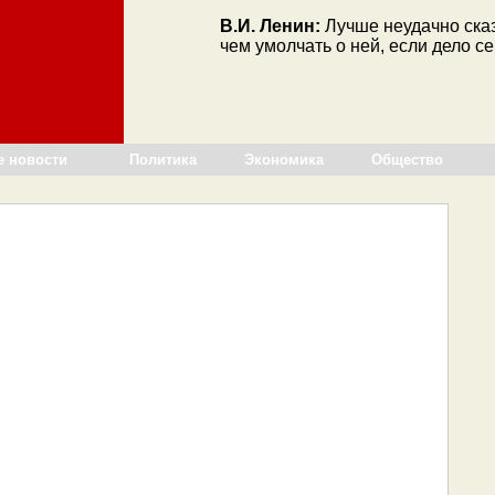
В.И. Ленин:
Лучше неудачно сказ
чем умолчать о ней, если дело с
е новости
Политика
Экономика
Общество