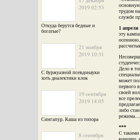
17 декабря
основную 
2019 02:53
трудом н
службе п
Откуда берутся бедные и
1 апреля
богатые?
эту кампа
осеннюю. 
рассчитыв
21 ноября
2019 10:31
Несоверше
студенчес
Дело в то
С буржуазной псевдонауки
специальн
хоть диалектики клок
может пол
первого в
своей вол
19 сентября
все преле
2019 14:05
предлагае
либо ста
режима…
Сингапур. Каша из топора
***
С такими
8 сентября
конечно, 