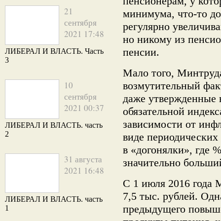
пенсионерам, у кот
21
минимума, что-то д
сентября
регулярно увеличива
2021 17:48
но никому из пенсио
пенсии.
ЛИБЕРАЛ И ВЛАСТЬ. Часть
3
Мало того, Минтруд
10
возмутительный факт
сентября
даже утвержденные 
2021 00:37
обязательной индекс
зависимости от инф
ЛИБЕРАЛ И ВЛАСТЬ. часть
2
виде периодических
в «догонялки», где 
31 августа
значительно больший
2021 16:48
С 1 июля 2016 года 
7,5 тыс. рублей. Одн
ЛИБЕРАЛ И ВЛАСТЬ. часть
предыдущего повыше
1