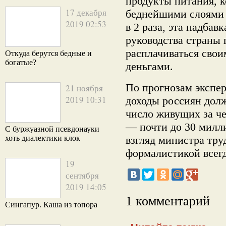
продукты питания, 
17 декабря
беднейшими слоями
2019 02:53
в 2 раза, эта надбав
руководства страны 
расплачиваться свои
Откуда берутся бедные и
богатые?
деньгами.
По прогнозам экспер
21 ноября
2019 10:31
доходы россиян долж
число живущих за ч
— почти до 30 милл
С буржуазной псевдонауки
хоть диалектики клок
взгляд министра тру
формалистикой всег
19
сентября
2019 14:05
1 комментарий
Сингапур. Каша из топора