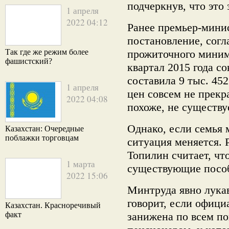
подчеркнув, что это
1 апреля
2022 04:12
Ранее премьер-мини
постановление, согл
Так где же режим более
прожиточного миним
фашистский?
квартал 2015 года со
составила 9 тыс. 452
1 апреля
цен совсем не прекр
2022 04:08
похоже, не существуе
Однако, если семья 
Казахстан: Очередные
поблажки торговцам
ситуация меняется. 
Топилин считает, чт
1 марта
существующие пособи
2022 15:06
Минтруда явно лукав
говорит, если офици
Казахстан. Красноречивый
факт
занижена по всем по