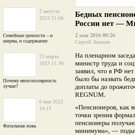
2 августа
Бедных пенсион
2023 21:08
России нет — М
2 мая 2016 00:26
Семейные ценности – и
ширма, и содержание
Сергей Зинцов
На пленарном засед
23 марта
министр труда и со
2023 11:30
заявил, что в РФ не
было бы назвать бед
Почему многополярность
доплаты до прожито
лучше?
REGNUM.
6 мая 2022
«Пенсионеров, как в
19:15
точки зрения формал
пенсионеры получаю
Фатальная ложь
минимума», — подыт