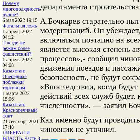
Почему
департамента строительств
многополярность
лучше?
А.Бочкарев старательно пыт
6 мая 2022 19:15
Фатальная ложь
модернизаций. Он убеждает,
1 апреля 2022
04:12
включаться поэтапно на все
Так где же
является высокая степень а
режим более
фашистский?
процессов»,- сообщил чинов
1 апреля 2022
04:08
движения поездов и пассаж
Казахстан:
безопасность, не будут сокр
Очередные
поблажки
«Впоследствии, когда будут
торговцам
1 марта 2022
действий всех служб будет,
15:06
численности», — заявил Боч
Казахстан.
Красноречивый
факт
Как именно будут проводить
21 сентября 2021
17:48
чиновник не уточнил.
ЛИБЕРАЛ И
ВЛАСТЬ. Часть 3