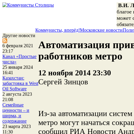
В.И. 
благое 
может с
обязате
Коммунисты, вперёд!
Московские новости
Поли
Другие новости
Автоматизация при
6 февраля 2021
23:17
работников метро
Канал «Простые
числа»
25 января 2024
12 ноября 2014 23:30
16:41
Казахстан:
Сергей Зинцов
забастовка в West
Oil Software
2 августа 2023
21:08
Семейные
ценности – и
Из-за автоматизации систем
ширма, и
метро могут начаться сокра
содержание
23 марта 2023
сообщил РИА Новости Андр
11:30