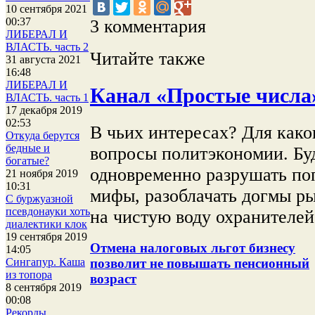
10 сентября 2021
00:37
3 комментария
ЛИБЕРАЛ И
ВЛАСТЬ. часть 2
Читайте также
31 августа 2021
16:48
ЛИБЕРАЛ И
Канал «Простые числа
ВЛАСТЬ. часть 1
17 декабря 2019
02:53
В чьих интересах? Для како
Откуда берутся
бедные и
вопросы политэкономии. Буд
богатые?
одновременно разрушать по
21 ноября 2019
10:31
мифы, разоблачать догмы р
С буржуазной
псевдонауки хоть
на чистую воду охранителей
диалектики клок
19 сентября 2019
Отмена налоговых льгот бизнесу
14:05
Сингапур. Каша
позволит не повышать пенсионный
из топора
возраст
8 сентября 2019
00:08
Рекорды