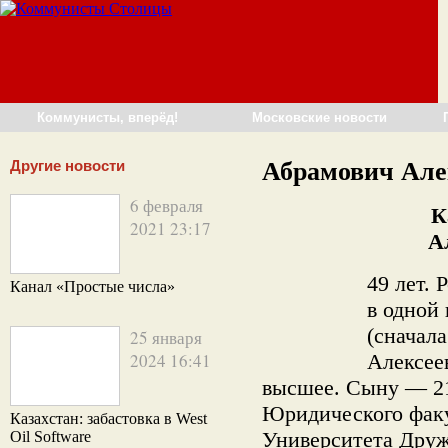
Коммунисты, вперёд!
Московские новости
Другие новости
Абрамович Але
6 февраля
К
2021 23:17
А
49 лет. 
Канал «Простые числа»
в одной
(сначал
25 января
2024 16:41
Алексее
высшее. Сыну — 21 
Юридического факу
Казахстан: забастовка в West
Университета Друж
Oil Software