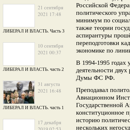
Российской Федера
21 сентября
политического упр
2021 17:48
минимум по социал
также теории госуд
ЛИБЕРАЛ И ВЛАСТЬ. Часть 3
аспирантуры прошё
переподготовки кад
10 сентября
экономике по лини
2021 00:37
В 1994-1995 годах 
деятельности двух
ЛИБЕРАЛ И ВЛАСТЬ. часть 2
Думы ФС РФ.
31 августа
Преподавал полито
2021 16:48
Авиационном Инсти
Государственной А
ЛИБЕРАЛ И ВЛАСТЬ. часть 1
конституционное п
историю политичес
17 декабря
нескольких негосу
2019 02:53