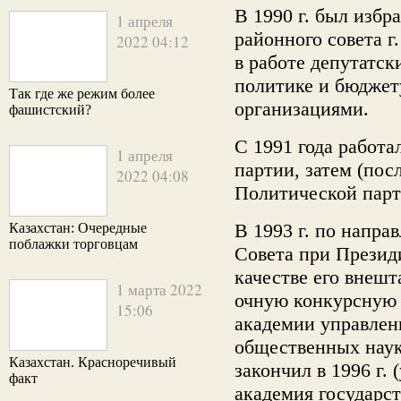
В 1990 г. был избр
1 апреля
районного совета г
2022 04:12
в работе депутатск
политике и бюджет
Так где же режим более
организациями.
фашистский?
С 1991 года работ
1 апреля
партии, затем (пос
2022 04:08
Политической парт
В 1993 г. по напр
Казахстан: Очередные
поблажки торговцам
Совета при Презид
качестве его внешт
1 марта 2022
очную конкурсную 
15:06
академии управлен
общественных нау
Казахстан. Красноречивый
закончил в 1996 г.
факт
академия государс