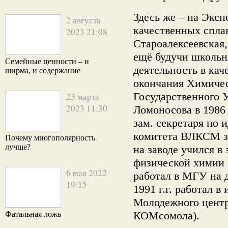
Здесь же – на Экс
2 августа
качественных спла
2023 21:08
Староалексеевская
ещё будучи школьн
Семейные ценности – и
деятельность в кач
ширма, и содержание
окончания Химичес
Государственного 
23 марта
2023 11:30
Ломоносова в 1986 г
зам. секретаря по 
комитета ВЛКСМ за
Почему многополярность
лучше?
на заводе учился в
физической химии
6 мая 2022
работал в МГУ на 
19:15
1991 г.г. работал 
Молодежного цен
КОМсомола).
Фатальная ложь