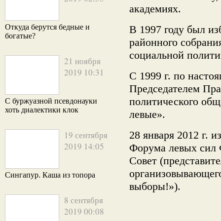
академиях.
Откуда берутся бедные и
В 1997 году был из
богатые?
районного собрания
социальной полити
21 ноября
2019 10:31
С 1999 г. по насто
Председателем Пр
политического общ
С буржуазной псевдонауки
хоть диалектики клок
левые».
28 января 2012 г. 
19 сентября
2019 14:05
Форума левых сил 
Совет (представит
организовывающего
Сингапур. Каша из топора
выборы!»).
8 сентября
2019 00:08