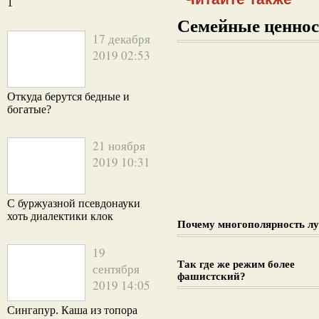
1
Семейные ценнос
17 декабря
2019 02:53
Откуда берутся бедные и
богатые?
21 ноября
2019 10:31
С буржуазной псевдонауки
хоть диалектики клок
Почему многополярность л
19
Так где же режим более
сентября
фашистский?
2019 14:05
Сингапур. Каша из топора