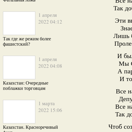
Все н
Так до
1 апреля
Эти в
2022 04:12
Зна
Лишь 
Так где же режим более
Проле
фашистский?
И бы
1 апреля
Мы С
2022 04:08
А па
И то
Казахстан: Очередные
поблажки торговцам
Все н
Депу
1 марта
Все н
2022 15:06
Так д
Чтоб со
Казахстан. Красноречивый