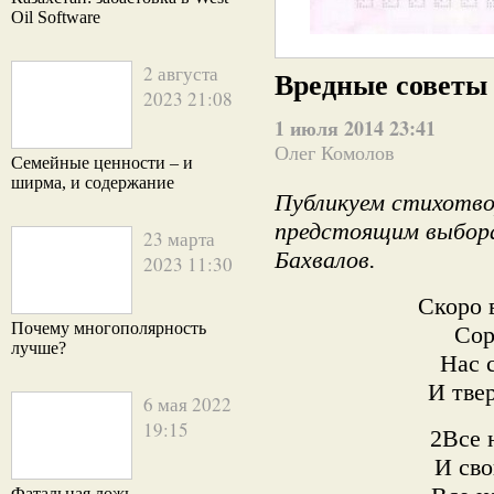
Oil Software
2 августа
Вредные советы
2023 21:08
1 июля 2014 23:41
Олег Комолов
Семейные ценности – и
ширма, и содержание
Публикуем стихотво
предстоящим выбора
23 марта
Бахвалов.
2023 11:30
Скоро 
Почему многополярность
Сор
лучше?
Нас 
И твер
6 мая 2022
19:15
2Все 
И сво
Фатальная ложь