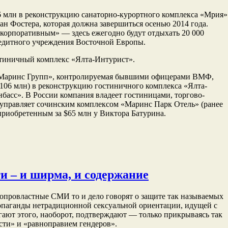
6 млн в реконструкцию санаторно-курортного комплекса «Мрия»
ан Фостера, которая должна завершиться осенью 2014 года.
«корпоративным» — здесь ежегодно будут отдыхать 20 000
едитного учреждения Восточной Европы.
стиничный комплекс «Ялта-Интурист».
 Маринс Групп», контролируемая бывшими офицерами ВМФ,
$106 млн) в реконструкцию гостиничного комплекса «Ялта-
басс». В России компания владеет гостиницами, торгово-
 управляет сочинским комплексом «Маринс Парк Отель» (ранее
риобретенным за $65 млн у Виктора Батурина.
и – и ширма, и содержание
опровластные СМИ то и дело говорят о защите так называемых
опаганды нетрадиционной сексуальной ориентации, идущей с
ргают этого, наоборот, подтверждают — только прикрываясь так
сти» и «равноправием гендеров».