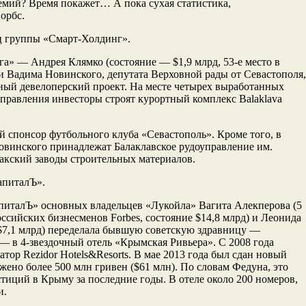
емий? Время покажет… А пока сухая статистика,
орбс.
ец группы «Смарт-Холдинг».
а» — Андрея Клямко (состояние — $1,9 млрд, 53-е место в
 и Вадима Новинского, депутата Верховной рады от Севастополя,
ный девелоперский проект. На месте четырех выработанных
управления инвесторы строят курортный комплекс Balaklava
спонсор футбольного клуба «Севастополь». Кроме того, в
винского принадлежат Балаклавское рудоуправление им.
акский заводы строительных материалов.
апиталЪ».
питалЪ» основных владельцев «Лукойла» Вагита Алекперова (5
ссийских бизнесменов Forbes, состояние $14,8 млрд) и Леонида
 $7,1 млрд) переделала бывшую советскую здравницу —
 в 4-звездочный отель «Крымская Ривьера». С 2008 года
атор Rezidor Hotels&Resorts. В мае 2013 года был сдан новый
жено более 500 млн гривен ($61 млн). По словам Федуна, это
тиций в Крыму за последние годы. В отеле около 200 номеров,
и.