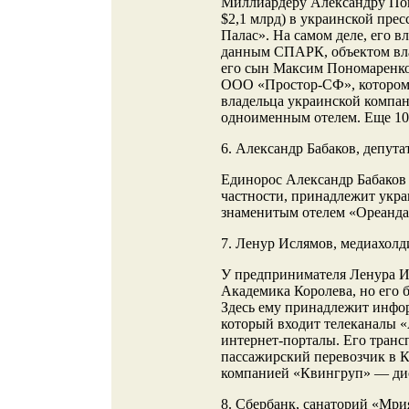
Миллиардеру Александру Поно
$2,1 млрд) в украинской пре
Палас». На самом деле, его в
данным СПАРК, объектом вл
его сын Максим Пономаренко
ООО «Простор-СФ», котором
владельца украинской компан
одноименным отелем. Еще 1
6. Александр Бабаков, депута
Единорос Александр Бабаков —
частности, принадлежит укр
знаменитым отелем «Ореанда»
7. Ленур Ислямов, медиахол
У предпринимателя Ленура И
Академика Королева, но его 
Здесь ему принадлежит инфо
который входит телеканалы «
интернет-порталы. Его тра
пассажирский перевозчик в К
компанией «Квингруп» — дис
8. Сбербанк, санаторий «Мри