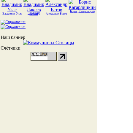
Борис
Кагарлицкий
Владимир
Владимир
Улас
Александр
Батов
Лакеев
Наш баннер
Счётчики