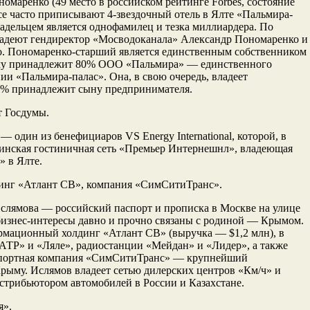
маренко (49 место в российском рейтинге Forbes, состояние
ссе часто приписывают 4-звездочный отель в Ялте «Пальмира-
ладельцем является однофамилец и тезка миллиардера. По
адеют гендиректор «Мосводоканала» Александр Пономаренко и
. Пономаренко-старший является единственным собственником
у принадлежит 80% ООО «Пальмира» — единственного
ии «Пальмира-палас». Она, в свою очередь, владеет
0% принадлежит сыну предпринимателя.
т Госдумы.
 один из бенефициаров VS Energy International, которой, в
аинская гостиничная сеть «Премьер Интернешнл», владеющая
 в Ялте.
динг «Атлант СВ», компания «СимСитиТранс».
слямова — российский паспорт и прописка в Москве на улице
бизнес-интересы давно и прочно связаны с родиной — Крымом.
рмационный холдинг «Атлант СВ» (выручка — $1,2 млн), в
АТР» и «Ляле», радиостанции «Мейдан» и «Лидер», а также
нспортная компания «СимСитиТранс» — крупнейший
рыму. Ислямов владеет сетью дилерских центров «Км/ч» и
трибьютором автомобилей в России и Казахстане.
я».