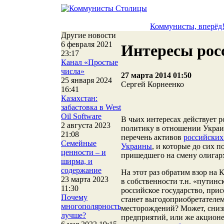
Коммунисты, вперёд
Другие новости
6 февраля 2021
Интересы рос
23:17
Канал «Простые
числа»
27 марта 2014 01:50
25 января 2024
Сергей Корнеенко
16:41
Казахстан:
забастовка в West
Oil Software
В чьих интересах действует 
2 августа 2023
политику в отношении Украи
21:08
перечень активов
российских
Семейные
Украины
, и которые до сих 
ценности – и
пришедшего на смену олигар
ширма, и
содержание
На этот раз обратим взор на
23 марта 2023
в собственности т.н. «путинс
11:30
российское государство, прис
Почему
станет выгодоприобретателем
многополярность
месторождений? Может, сниз
лучше?
предприятий, или же акцион