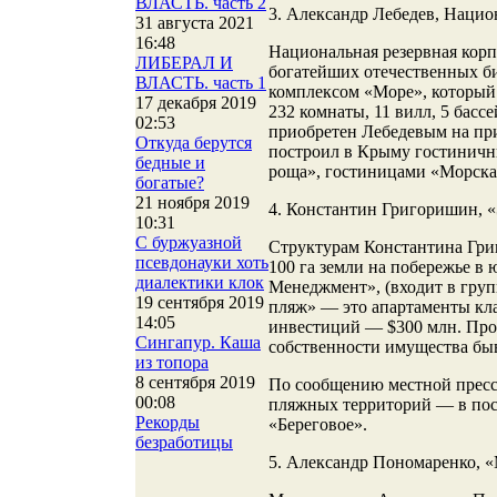
ВЛАСТЬ. часть 2
3. Александр Лебедев, Нацио
31 августа 2021
16:48
Национальная резервная корп
ЛИБЕРАЛ И
богатейших отечественных би
ВЛАСТЬ. часть 1
комплексом «Море», который 
17 декабря 2019
232 комнаты, 11 вилл, 5 басс
02:53
приобретен Лебедевым на при
Откуда берутся
построил в Крыму гостиничн
бедные и
роща», гостиницами «Морская
богатые?
21 ноября 2019
4. Константин Григоришин, «
10:31
С буржуазной
Структурам Константина Григ
псевдонауки хоть
100 га земли на побережье в
диалектики клок
Менеджмент», (входит в груп
19 сентября 2019
пляж» — это апартаменты кла
14:05
инвестиций — $300 млн. Прок
Сингапур. Каша
собственности имущества бы
из топора
8 сентября 2019
По сообщению местной пресс
00:08
пляжных территорий — в пос
Рекорды
«Береговое».
безработицы
5. Александр Пономаренко, 