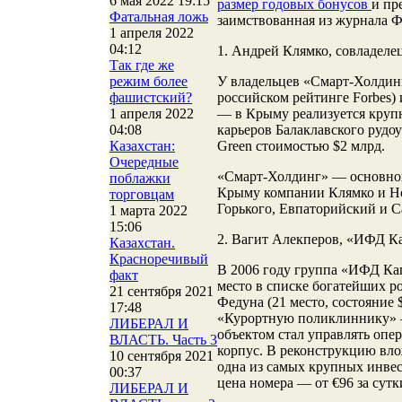
6 мая 2022 19:15
размер годовых бонусов
и пр
Фатальная ложь
заимствованная из журнала Ф
1 апреля 2022
04:12
1. Андрей Клямко, совладел
Так где же
У владельцев «Смарт-Холдинг
режим более
российском рейтинге Forbes)
фашистский?
— в Крыму реализуется круп
1 апреля 2022
карьеров Балаклавского рудо
04:08
Green стоимостью $2 млрд.
Казахстан:
Очередные
«Смарт-Холдинг» — основной 
поблажки
Крыму компании Клямко и Но
торговцам
Горького, Евпаторийский и С
1 марта 2022
15:06
2. Вагит Алекперов, «ИФД К
Казахстан.
Красноречивый
В 2006 году группа «ИФД Ка
факт
место в списке богатейших ро
21 сентября 2021
Федуна (21 место, состояние
17:48
«Курортную поликлиннику» —
ЛИБЕРАЛ И
объектом стал управлять опер
ВЛАСТЬ. Часть 3
корпус. В реконструкцию вло
10 сентября 2021
одна из самых крупных инвес
00:37
цена номера — от €96 за сутк
ЛИБЕРАЛ И