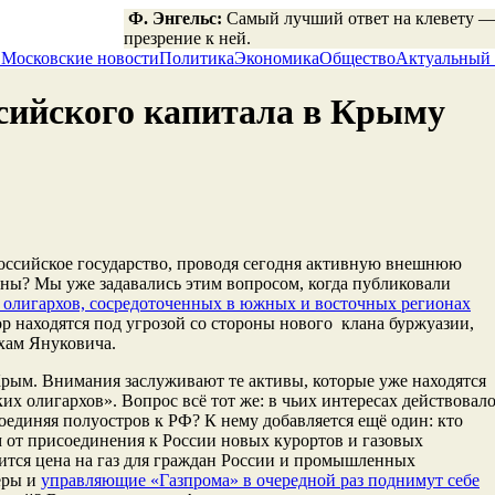
Ф. Энгельс:
Самый лучший ответ на клевету —
презрение к ней.
!
Московские новости
Политика
Экономика
Общество
Актуальный
сийского капитала в Крыму
российское государство, проводя сегодня активную внешнюю
ны? Мы уже задавались этим вопросом, когда публиковали
 олигархов, сосредоточенных в южных и восточных регионах
пор находятся под угрозой со стороны нового клана буржуазии,
хам Януковича.
 Крым. Внимания заслуживают те активы, которые уже находятся
ких олигархов». Вопрос всё тот же: в чьих интересах действовал
оединяя полуостров к РФ? К нему добавляется ещё один: кто
 от присоединения к России новых курортов и газовых
ится цена на газ для граждан России и промышленных
еры и
управляющие «Газпрома» в очередной раз поднимут себе