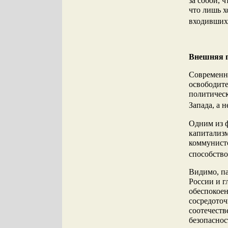
за собой, 
что лишь х
входивших
Внешняя 
Современн
освободите
политичес
Запада, а 
Одним из 
капитализм
коммунисто
способство
Видимо, па
России и 
обеспокое
сосредоточ
соотечеств
безопаснос