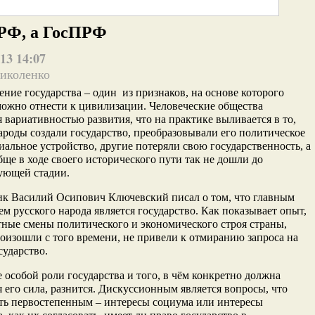
РФ, а ГосПРФ
13 14:07
иколенко
ние государства – один из признаков, на основе которого
ожно отнести к цивилизации. Человеческие общества
я вариативностью развития
, что на практике выливается в то,
ароды создали государство, преобразовывали его политическое
иальное устройство, другие потеряли свою государственность, а
бще в ходе своего исторического пути так не дошли до
ующей стадии.
ик Василий Осипович Ключевский писал о том, что главным
м русского народа является государство. Как показывает опыт,
ные смены политического и экономического строя страны,
оизошли с того времени, не привели к отмиранию запроса на
сударство.
особой роли государства и того, в чём конкретно должна
 его сила, разнится. Дискуссионным является вопросы, что
ть первостепенным – интересы социума или интересы