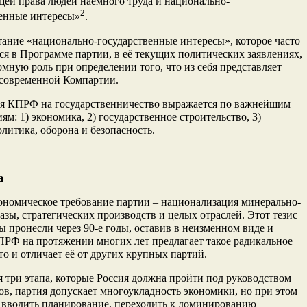
ей права людей наёмного труда и национально-
2
венные интересы»
.
ание «национально-государственные интересы», которое часто
ся в Программе партии, в её текущих политических заявлениях,
омную роль при определении того, что из себя представляет
 современной Компартии.
я КПРФ на государственничество выражается по важнейшим
ям: 1) экономика, 2) государственное строительство, 3)
литика, оборона и безопасность.
а
ономическое требование партии – национализация минерально-
азы, стратегических производств и целых отраслей. Этот тезис
 пронесли через 90-е годы, оставив в неизменном виде и
ПРФ на протяжении многих лет предлагает такое радикальное
то и отличает её от других крупных партий.
 три этапа, которые Россия должна пройти под руководством
в, партия допускает многоукладность экономики, но при этом
 вводить планирование, переходить к доминированию