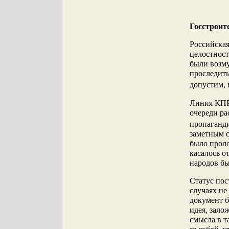
Госстроит
Российская
целостност
были возм
проследить
допустим, 
Линия КПРФ
очереди ра
пропаганд
заметным с
было проло
касалось о
народов б
Статус пос
случаях не
документ б
идея, зало
смысла в т