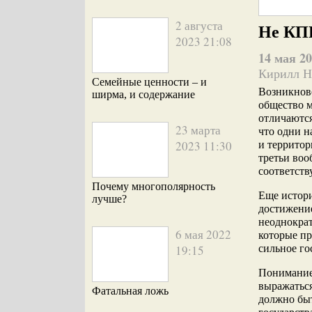
2 августа
Не КП
2023 21:08
14 мая 20
Кирилл Н
Семейные ценности – и
Возникнове
ширма, и содержание
общество м
отличаютс
23 марта
что одни н
2023 11:30
и территор
третьи воо
соответств
Почему многополярность
Еще истор
лучше?
достижение
неоднократ
6 мая 2022
которые пр
19:15
сильное го
Понимание 
выражаться
Фатальная ложь
должно бы