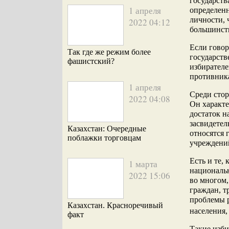
государств
1 апреля
определен
личности, 
2022 04:12
большинст
Если говор
Так где же режим более
государств
фашистский?
избирателе
противника
1 апреля
Среди стор
2022 04:08
Он характе
достаток н
засвидетел
Казахстан: Очередные
относятся
поблажки торговцам
учреждений
Есть и те,
1 марта
национальн
2022 15:06
во многом,
граждан, т
проблемы р
Казахстан. Красноречивый
населения,
факт
Такие изби