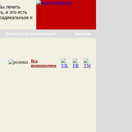
бы лечить
ь, и это есть
 радикальным и
Актуальный комментарий
Трибуна
Все
видеоролики