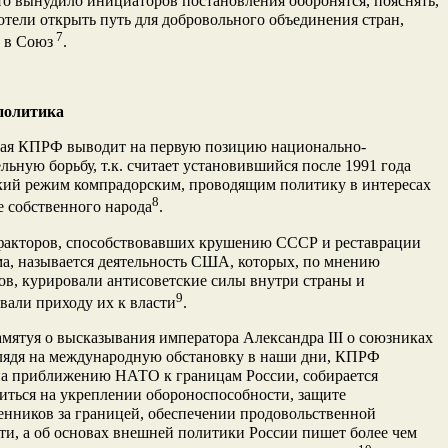
что вынудило инициаторов постановления оборонятся, пояснять,
отели открыть путь для добровольного объединения стран,
7
 в Союз
.
политика
ая КПРФ выводит на первую позицию национально-
льную борьбу, т.к. считает установившийся после 1991 года
кий режим компрадорским, проводящим политику в интересах
8
не собственного народа
.
факторов, способствовавших крушению СССР и реставрации
а, называется деятельность США, которых, по мнению
в, курировали антисоветские силы внутри страны и
9
вали приходу их к власти
.
мятуя о высказывания императора Александра III о союзниках
глядя на международную обстановку в наши дни, КПРФ
на приближению НАТО к границам России, собирается
иться на укреплении обороноспособности, защите
енников за границей, обеспечении продовольственной
ти, а об основах внешней политики России пишет более чем