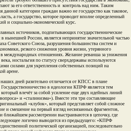
пают за его ответственность и контроль над ним. Таким
ля данной категории граждан важно не государство как таковое,
 власть, а государство, которое проводит вполне определенный
ий и социально-экономический курс.
главных источников, подпитывающих государственнические
 в нынешней России, является непринятие значительной частью
аха Советского Союза, разрушения большинства систем и
кономики, резкого снижения уровня жизни, утерянного
а в международных отношениях. Желание реванша за унижения
X века, ностальгия по статусу сверхдержавы используются
кими силами для укрепления собственных позиций на
ой арене.
наших дней разительно отличается от КПСС в плане
 Государственничество в идеологии КПРФ является тем
 который влечёт за собой усиление еще двух идейных линий
 вопроса» и «сталинизма»). Вместе эти три составляющие
ригинальный «клубок», который представляет собой сложное
ие и смешение на первый взгляд несвязанных фрагментов,
и ближайшем рассмотрении выстраиваются в цепочку, где
следующее логично выводится из предыдущего: «КПРФ
единственной политической организацией, последовательно