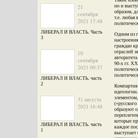
но и высту
21
образом, д
сентября
т.е. любая
2021 17:48
политическ
ЛИБЕРАЛ И ВЛАСТЬ. Часть
Одним из 
3
настроения
граждан кр
отраслей э
10
авторитет
сентября
90-х гг. X
2021 00:37
политичес
политическ
ЛИБЕРАЛ И ВЛАСТЬ. часть
2
Компартия 
идеологии.
элементом,
31 августа
(«русского
2021 16:48
образуют о
переплетен
которые пр
ЛИБЕРАЛ И ВЛАСТЬ. часть
каждое по
1
выступает 