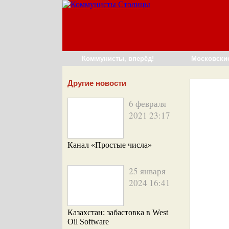
Коммунисты, вперёд!
Московски
Другие новости
6 февраля
2021 23:17
Канал «Простые числа»
25 января
2024 16:41
Казахстан: забастовка в West
Oil Software