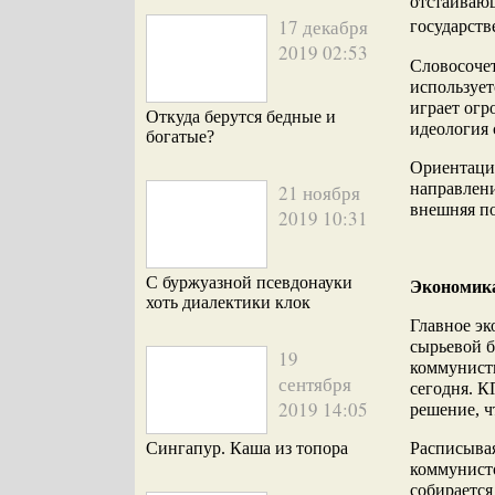
отстаивающ
17 декабря
государст
2019 02:53
Словосочет
использует
играет огр
Откуда берутся бедные и
идеология
богатые?
Ориентаци
направлени
21 ноября
внешняя по
2019 10:31
С буржуазной псевдонауки
Экономик
хоть диалектики клок
Главное эк
сырьевой б
19
коммунисты
сентября
сегодня. К
2019 14:05
решение, ч
Расписывая
Сингапур. Каша из топора
коммунисто
собирается