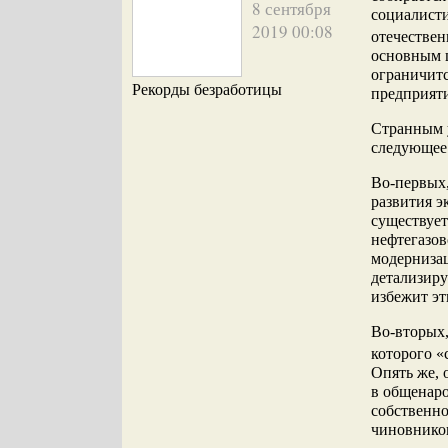
8 сентября
социалист
2019 00:08
отечестве
основным ц
ограничитс
Рекорды безработицы
предприяти
Странным 
следующее
Во-первых
развития э
существует
нефтегазов
модернизац
детализиру
избежит эт
Во-вторых,
которого 
Опять же, 
в общенаро
собственно
чиновнико