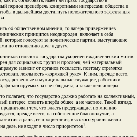
а, как их согласовать, имеет ли право государство в
ный период пренебречь конкретными интересами общества и
чтобы в дальнейшем достигнуть положительного эффекта для
ва.
ить об общественном мнении, то лагерь приверженцев
еннических принципов неоднороден, включает в себя
й, которые голосуют за политические партии, выступающие
ми по отношению друг к другу.
онников сильного государства укоренен иждивенческий мотив.
рен для социальных групп и прослоек, чей материальный
апрямую зависит от органов госвласти, поэтому стремятся
ьствовать лояльность «кормящей руке». К ним, прежде всего,
 государственные и муниципальные служащие, работники
, финансируемых за счет бюджета, а также пенсионеры.
 кто полагает, что государство должно работать на коллективный,
ый интерес, ставить вперёд общее, а не частное. Такой взгляд,
 продиктован тем, что власть предержащие, по мнению
рудятся, прежде всего, на собственное благополучие, а
азвития страны, её процветания, высокого уровня жизни
1
 на деле, не входят в число приоритетов
.
ратели требуют большего присутствия государства в экономике,