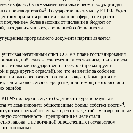
ических форм, быть «важнейшим заказчиком продукции для
3
нных производителей»
. Государство, по замыслу КПРФ, будет
ентром принятия решений в данной сфере, а не просто
я получением более высоких отчислений в бюджет от
й, находящихся в государственной собственности.
упущением программного документа партии является
.
, учитывая негативный опыт СССР в плане госпланирования
кономики, наблюдая за современным состоянием, при котором
 значительный государственный сектор (превалирует в
ой и ряде других отраслей), но что не влечёт за собой ни
ии, ни высокого качества жизни граждан, Компартия не
ет, в чем заключается её «рецепт», при помощи которого она
их ошибок.
 КПРФ подчеркивает, что будет вести курс, в результате
4
«станут доминировать общественные формы собственности»
.
отсутствует четкий ответ, как сделать так, чтобы «возвращенные
дную собственность» предприятия на деле стали
стью народа, а не вотчиной определенных государством
в от экономики.