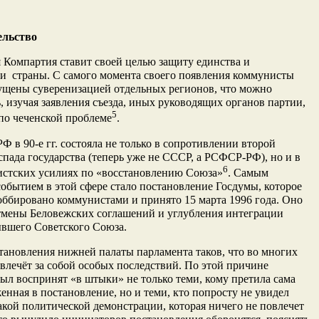
ельство
 Компартия ставит своей целью защиту единства и
и страны. С самого момента своего появления коммунисты
ущены суверенизацией отдельных регионов, что можно
, изучая заявления съезда, иных руководящих органов партии,
5
по чеченской проблеме
.
 в 90-е гг. состояла не только в сопротивлении второй
спада государства (теперь уже не СССР, а РСФСР-РФ), но и в
6
истских усилиях по «восстановлению Союза»
. Самым
обытием в этой сфере стало постановление Госдумы, которое
ббировано коммунистами и принято 15 марта 1996 года. Оно
тмены Беловежских соглашений и углубления интеграции
ывшего Советского Союза.
тановления нижней палаты парламента таков, что во многих
 влечёт за собой особых последствий. По этой причине
ыл воспринят «в штыки» не только теми, кому претила сама
женная в постановление, но и теми, кто попросту не увидел
акой политической демонстрации, которая ничего не повлечет