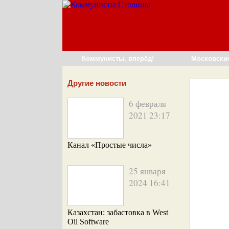
Коммунисты, вперёд!
Московски
Другие новости
6 февраля
2021 23:17
Канал «Простые числа»
25 января
2024 16:41
Казахстан: забастовка в West
Oil Software