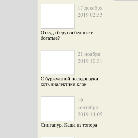
17 декабря
2019 02:53
Откуда берутся бедные и
богатые?
21 ноября
2019 10:31
С буржуазной псевдонауки
хоть диалектики клок
19
сентября
2019 14:05
Сингапур. Каша из топора