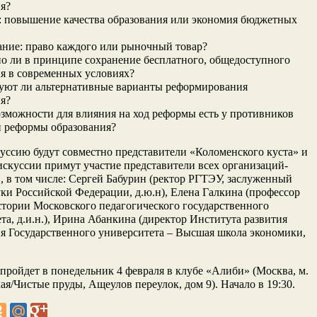
я?
: повышение качества образования или экономия бюджетных
ание: право каждого или рыночный товар?
о ли в принципе сохранение бесплатного, общедоступного
я в современных условиях?
вуют ли альтернативные варианты реформирования
я?
озможности для влияния на ход реформы есть у противников
и реформы образования?
уссию будут совместно представители «Коломенского куста» и
скуссии примут участие представители всех организаций-
, в том числе: Сергей Бабурин (ректор РГТЭУ, заслуженный
уки Российской Федерации, д.ю.н), Елена Галкина (профессор
тории Московского педагогического государственного
та, д.и.н.), Ирина Абанкина (директор Института развития
я Государственного университета – Высшая школа экономики,
пройдет в понедельник 4 февраля в клубе «Алиби» (Москва, м.
ая/Чистые пруды, Ащеулов переулок, дом 9). Начало в 19:30.