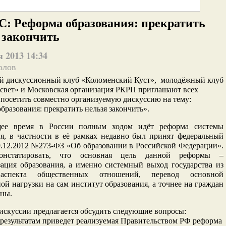
 Реформа образования: прекратить
 закончить
 2013 14:34
олов
й дискуссионный клуб «Коломенский Куст», молодёжный клуб
свет» и Московская организация РКРП приглашают всех
посетить совместно организуемую дискуссию на тему:
бразования: прекратить нельзя закончить».
щее время в России полным ходом идёт реформа системы
ия, в частности в её рамках недавно был принят федеральный
9.12.2012 №273-ФЗ «Об образовании в Российской Федерации».
нстатировать, что основная цель данной реформы –
зация образования, а именно системный выход государства из
аспекта общественных отношений, перевод основной
ой нагрузки на сам институт образования, а точнее на граждан
аны.
искуссии предлагается обсудить следующие вопросы:
 результатам приведет реализуемая Правительством РФ реформа