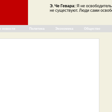
Э. Че Гевара:
Я не освободитель
не существуют. Люди сами освоб
е новости
Политика
Экономика
Общество