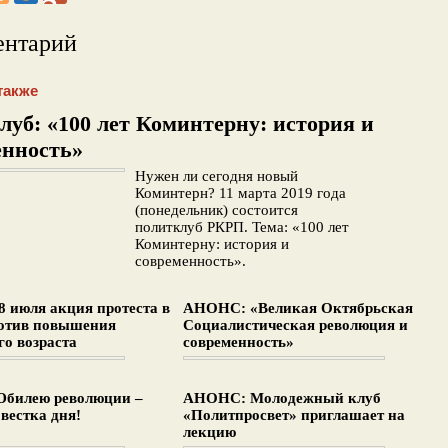
ентарий
также
уб: «100 лет Коминтерну: история и
енность»
Нужен ли сегодня новый
Коминтерн? 11 марта 2019 года
(понедельник) состоится
политклуб РКРП. Тема: «100 лет
Коминтерну: история и
современность».
 июля акция протеста в
АНОНС: «Великая Октябрьская
отив повышения
Социалистическая революция и
о возраста
современность»
билею революции –
АНОНС: Молодежный клуб
вестка дня!
«Политпросвет» приглашает на
лекцию