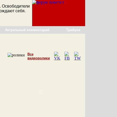
. Освободители
ождают себя.
Актуальный комментарий
Трибуна
Все
видеоролики