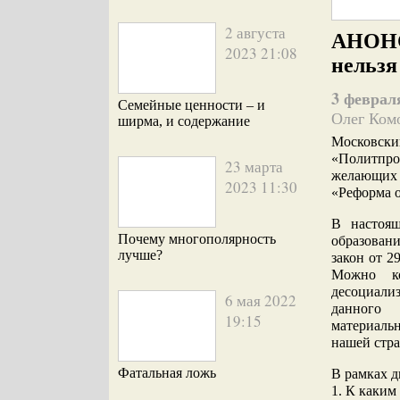
2 августа
АНОНС:
2023 21:08
нельзя
3 февраля
Семейные ценности – и
Олег Ком
ширма, и содержание
Московски
«Политпро
23 марта
желающих 
2023 11:30
«Реформа о
В настоя
Почему многополярность
образован
лучше?
закон от 2
Можно ко
десоциали
6 мая 2022
данного 
19:15
материальн
нашей стр
Фатальная ложь
В рамках д
1. К каким