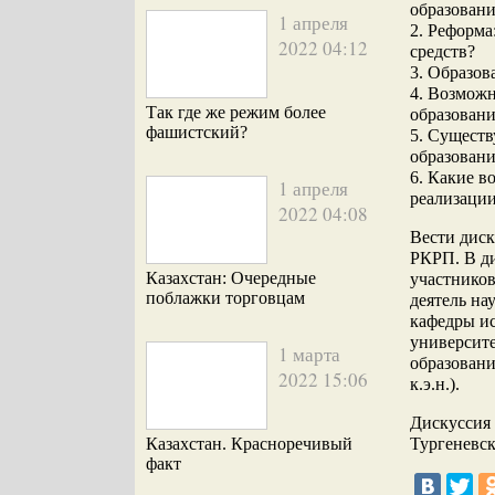
образовани
1 апреля
2. Реформа
2022 04:12
средств?
3. Образов
4. Возможн
Так где же режим более
образовани
фашистский?
5. Сущест
образовани
6. Какие в
1 апреля
реализаци
2022 04:08
Вести диск
РКРП. В ди
Казахстан: Очередные
участников
поблажки торговцам
деятель на
кафедры ис
университе
1 марта
образовани
2022 15:06
к.э.н.).
Дискуссия 
Казахстан. Красноречивый
Тургеневск
факт