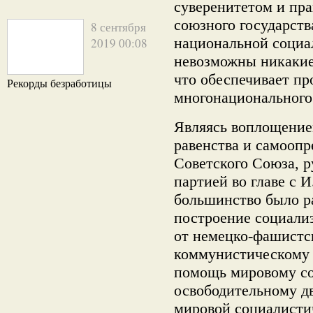
суверенитетом и пр
союзного государств
8 сентября
национальной социа
2019 00:08
невозможны никакие
что обеспечивает п
Рекорды безработицы
многонационального
Являясь воплощение
равенства и самоопр
Советского Союза, 
партией во главе с 
большинство было р
построение социализ
от немецко-фашистск
коммунистическому 
помощь мировому со
освободительному д
мировой социалисти