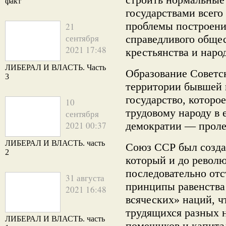
факт
государствами всего
проблемы построения
21
сентября
справедливого общес
2021 17:48
крестьянства и наро
ЛИБЕРАЛ И ВЛАСТЬ. Часть
Образование Советс
3
территории бывшей 
государство, которо
10
трудовому народу в 
сентября
2021 00:37
демократии — проле
ЛИБЕРАЛ И ВЛАСТЬ. часть
Союз ССР был созда
2
который и до револю
последовательно от
31 августа
принципы равенства
2021 16:48
всяческих» наций, ч
трудящихся разных 
ЛИБЕРАЛ И ВЛАСТЬ. часть
помещиков и капита