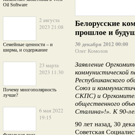
Oil Software
2 августа
Белорусские к
2023 21:08
прошлое и будущ
30 декабря 2012 00:00
Семейные ценности – и
ширма, и содержание
Олег Комолов
Заявление Оргкомит
23 марта
коммунистической п
2023 11:30
Республиканского об
Союз и коммунисти
Почему многополярность
СКПС) и Оргкомите
лучше?
общественного объед
6 мая 2022
Сталина»!». К 90-л
19:15
90 лет назад, 30 дек
Советская Социалис
Фатальная ложь