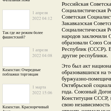
Российская Советск
Социалистическая Р
1 апреля
Советская Социалис
2022 04:12
Закавказская Советс
Социалистическая Р
Так где же режим более
народов заключили 
фашистский?
образовали Союз Со
Республик (СССР). 
1 апреля
другие республики.
2022 04:08
Это был акт национа
Казахстан: Очередные
образовавшихся на 
поблажки торговцам
буржуазно-помещичь
Октябрьской социал
1 марта
года. Союзный Догов
2022 15:06
Конституция СССР, 
свою независимость
Казахстан. Красноречивый
строить нормальные