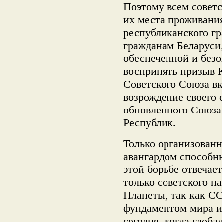
Поэтому всем совет
их места проживани
республиканского гр
гражданам Беларуси
обеспеченной и без
воспринять призыв 
Советского Союза вк
возрождение своего
обновленного Союза
Республик.
Только организованн
авангардом способны
этой борьбе отвечае
только советского н
Планеты, так как С
фундаментом мира и
сегодня, когда глоба