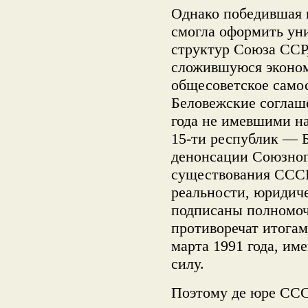
Однако победившая 
смогла оформить ун
структур Союза ССР
сложившуюся эконом
общесоветское само
Беловежские соглаш
года не имевшими на
15-ти республик — Б
денонсации Союзног
существования СССР
реальности, юридиче
подписаны полномо
противоречат итога
марта 1991 года, 
силу.
Поэтому де юре ССС