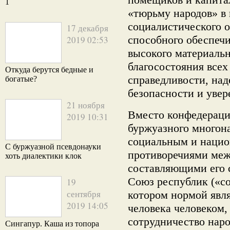
1
«тюрьму народов» в 
социалистического 
17 декабря
способного обеспечи
2019 02:53
высокого материальн
благосостояния всех
Откуда берутся бедные и
справедливости, на
богатые?
безопасности и увер
21 ноября
Вместо конфедераци
2019 10:31
буржуазного многона
социальным и нацио
С буржуазной псевдонауки
противоречиями меж
хоть диалектики клок
составляющими его 
Союз республик («с
19
сентября
котором нормой явля
2019 14:05
человека человеком,
сотрудничество нар
Сингапур. Каша из топора