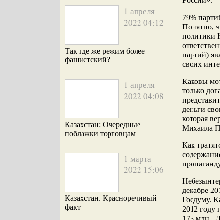
России».
1 апреля
79% парти
2022 04:12
Понятно, ч
политики 
ответствен
Так где же режим более
партий) яв
фашистский?
своих инте
Каковы мот
1 апреля
только дог
2022 04:08
представит
деньги сво
которая ве
Казахстан: Очередные
Михаила П
поблажки торговцам
Как тратят
содержание
1 марта
пропаганд
2022 15:06
Небезынтер
декабре 20
Казахстан. Красноречивый
Госдуму. К
факт
2012 году 
173 млн., 