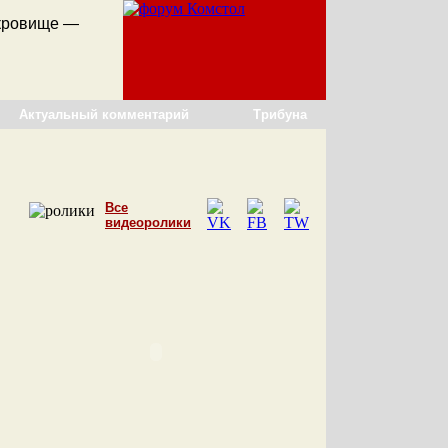
кровище —
Актуальный комментарий
Трибуна
Все
видеоролики