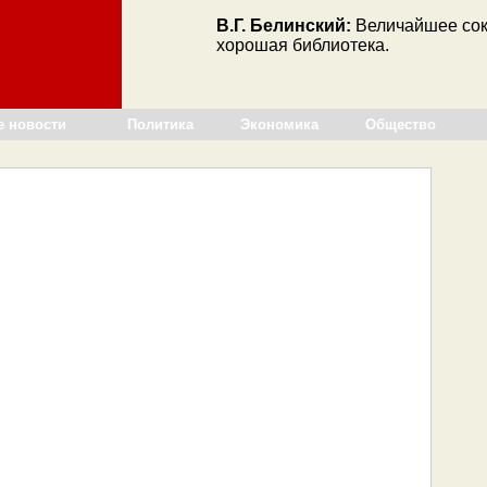
В.Г. Белинский:
Величайшее со
хорошая библиотека.
е новости
Политика
Экономика
Общество