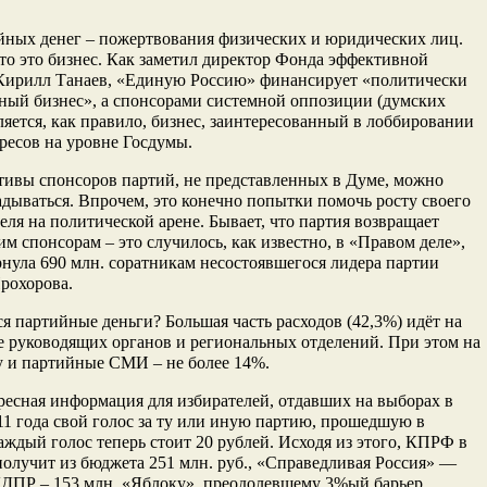
йных денег – пожертвования физических и юридических лиц.
то это бизнес. Как заметил директор Фонда эффективной
Кирилл Танаев, «Единую Россию» финансирует «политически
ный бизнес», а спонсорами системной оппозиции (думских
ляется, как правило, бизнес, заинтересованный в лоббировании
ресов на уровне Госдумы.
ивы спонсоров партий, не представленных в Думе, можно
адываться. Впрочем, это конечно попытки помочь росту своего
еля на политической арене. Бывает, что партия возвращает
им спонсорам – это случилось, как известно, в «Правом деле»,
рнула 690 млн. соратникам несостоявшегося лидера партии
рохорова.
ся партийные деньги? Большая часть расходов (42,3%) идёт на
 руководящих органов и региональных отделений. При этом на
у и партийные СМИ – не более 14%.
есная информация для избирателей, отдавших на выборах в
11 года свой голос за ту или иную партию, прошедшую в
аждый голос теперь стоит 20 рублей. Исходя из этого, КПРФ в
получит из бюджета 251 млн. руб., «Справедливая Россия» —
ЛДПР – 153 млн. «Яблоку», преодолевшему 3%ый барьер,