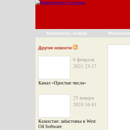
Коммунисты, вперёд!
Московски
Другие новости
6 февраля
2021 23:17
Канал «Простые числа»
25 января
2024 16:41
Казахстан: забастовка в West
Oil Software