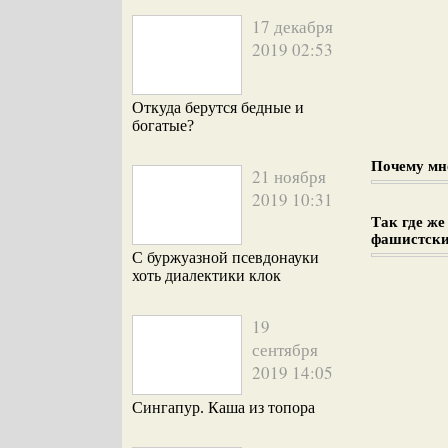
17 декабря
2019 02:53
Откуда берутся бедные и
богатые?
Почему мн
21 ноября
2019 10:31
Так где же
фашистск
С буржуазной псевдонауки
хоть диалектики клок
19
сентября
2019 14:05
Сингапур. Каша из топора