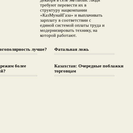
декабря в селе Жетыбай. Люди
требуют перевести их в
структуру нацкомпании
«КазМунайГаза» и выплачивать
зарплату в соответствии с
единой системой оплаты труда и
модернизировать технику, на
которой работают.
огополярность лучше?
Фатальная ложь
 режим более
Казахстан: Очередные поблажки
ий?
торговцам