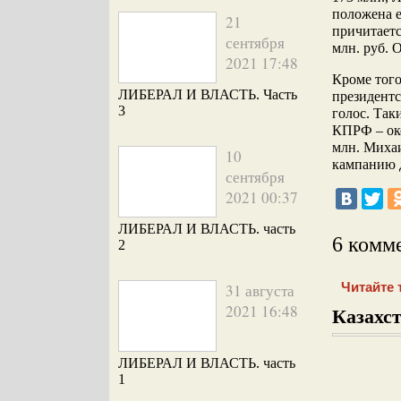
положена е
21
причитаетс
сентября
млн. руб. 
2021 17:48
Кроме того
ЛИБЕРАЛ И ВЛАСТЬ. Часть
президентс
3
голос. Так
КПРФ – око
млн. Михаи
10
кампанию д
сентября
2021 00:37
ЛИБЕРАЛ И ВЛАСТЬ. часть
6 комм
2
Читайте 
31 августа
2021 16:48
Казахст
ЛИБЕРАЛ И ВЛАСТЬ. часть
1