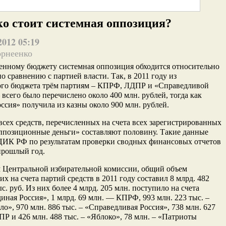
о стоит системная оппозиция?
2012 05:19
орнеенко
енному бюджету системная оппозиция обходится относительно
по сравнению с партией власти.
Так, в 2011 году из
ого бюджета трём партиям – КПРФ, ЛДПР и «Справедливой
всего было перечислено около 400 млн. рублей, тогда как
ссия» получила из казны около 900 млн. рублей.
всех средств, перечисленных на счета всех зарегистрированных
ппозиционные деньги» составляют половину. Такие данные
ЦИК РФ по результатам проверки сводных финансовых отчетов
прошлый год.
 Центральной избирательной комиссии, общий объем
х на счета партий средств в 2011 году составил 8 млрд. 482
ыс. руб. Из них более 4 млрд. 205 млн. поступило на счета
иная Россия», 1 млрд. 69 млн. — КПРФ, 993 млн. 223 тыс. –
ло», 970 млн. 886 тыс. – «Справедливая Россия», 738 млн. 627
Р и 426 млн. 488 тыс. – «Яблоко», 78 млн. – «Патриоты