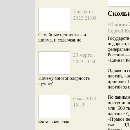
2 августа
Скольк
2023 21:08
14 июня 
Сергей К
Семейные ценности – и
Государств
ширма, и содержание
недорого, 
федеральн
23 марта
России» — 
«Единая Ро
2023 11:30
Однако из 
партий, «о
Почему многополярность
приводит 
лучше?
партий за 
По данным
6 мая 2022
поступивши
19:15
млн. 500 т
партии «Ед
«Правое де
Фатальная ложь
тыс. — ЛДП