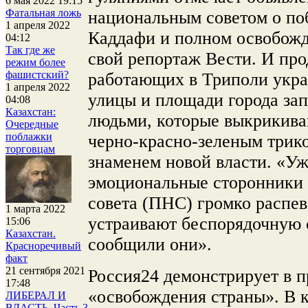
6 мая 2022 19:15
Фатальная ложь
национальным советом о п
1 апреля 2022
Каддафи и полном освобож
04:12
Так где же
свой репортаж Вести. И про
режим более
фашистский?
работающих в Триполи укра
1 апреля 2022
улицы и площади города з
04:08
Казахстан:
людьми, которые выкрикива
Очередные
поблажки
черно-красно-зеленым трик
торговцам
знаменем новой власти. «Уж
эмоциональные сторонники 
совета (ПНС) громко распе
1 марта 2022
устраивают беспорядочную 
15:06
Казахстан.
сообщили они».
Красноречивый
факт
21 сентября 2021
Россия24 демонстрирует в 
17:48
«освобождения страны». В 
ЛИБЕРАЛ И
ВЛАСТЬ. Часть 3