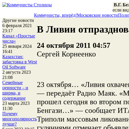
В.Г. Б
если вид
Коммунисты, вперёд!
Московские новости
Поли
Другие новости
6 февраля 2021
В Ливии отпраздно
23:17
Канал «Простые
числа»
24 октября 2011 04:57
25 января 2024
16:41
Сергей Корнеенко
Казахстан:
забастовка в West
Oil Software
2 августа 2023
21:08
Семейные
23 октября… «Ливия охвач
ценности – и
— передаёт Радио Маяк. «
ширма, и
содержание
прошел сегодня во втором п
23 марта 2023
11:30
Бенгази…» — сообщает ИТ
Почему
Триполи массовым ликован
многополярность
лучше?
гуляниями отмечает объявл