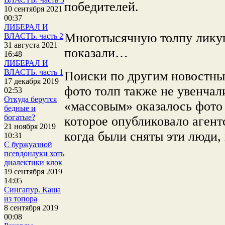
победителей.
10 сентября 2021
00:37
ЛИБЕРАЛ И
Многотысячную толпу лику
ВЛАСТЬ. часть 2
31 августа 2021
показали…
16:48
ЛИБЕРАЛ И
ВЛАСТЬ. часть 1
Поиски по другим новостны
17 декабря 2019
фото толп также не увенча
02:53
Откуда берутся
«массовым» оказалось фото
бедные и
богатые?
которое опубликовало аген
21 ноября 2019
когда были сняты эти люди,
10:31
С буржуазной
псевдонауки хоть
диалектики клок
19 сентября 2019
14:05
Сингапур. Каша
из топора
8 сентября 2019
00:08