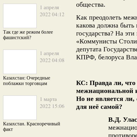
общества.
1 апреля
2022 04:12
Как преодолеть меж
какова должна быть
Так где же режим более
государства? На эти
фашистский?
«Коммунисты Столи
депутата Государст
1 апреля
КПРФ, белоруса Вла
2022 04:08
Казахстан: Очередные
КС: Правда ли, что
поблажки торговцам
межнациональной 
Но не является ли, 
1 марта
2022 15:06
для неё самой?
В.Д. Улас
Казахстан. Красноречивый
межнацио
факт
противоре