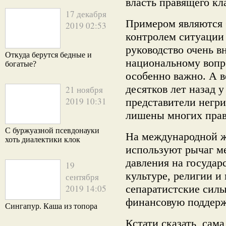
власть правящего кл
17 декабря
Примером являются
2019 02:53
контролем ситуации
руководство очень в
Откуда берутся бедные и
национальному вопро
богатые?
особенно важно. А в
десятков лет назад 
21 ноября
2019 10:31
представители негр
лишены многих прав
С буржуазной псевдонауки
На международной 
хоть диалектики клок
используют рычаг м
давления на государ
19
культуре, религии и
сентября
2019 14:05
сепаратистские сил
финансовую поддерж
Сингапур. Каша из топора
Кстати сказать, сам