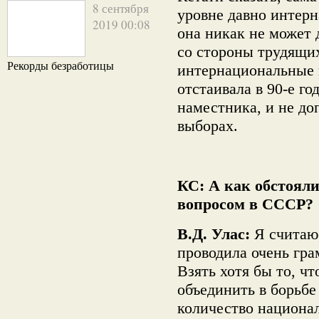
8 сентября
уровне давно интер
2019 00:08
она никак не может
со стороны трудящих
Рекорды безработицы
интернациональные 
отстаивала в 90-е го
наместника, и не д
выборах.
КС: А как обстоял
вопросом в СССР?
В.Д. Улас:
Я считаю,
проводила очень гр
Взять хотя бы то, ч
объединить в борьб
количество национа