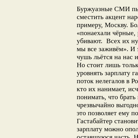
Буржуазные СМИ пы
сместить акцент нар
примеру, Москву. Б
«понаехали чёрные, 
убивают. Всех их ну
мы все заживём». И 
чушь льётся на нас и
Но стоит лишь тольк
уровнять зарплату г
поток нелегалов в Ро
кто их нанимает, ис
понимать, что брать
чрезвычайно выгодно
это позволяет ему п
Гастабайтер станови
зарплату можно опол
оставшуюся часть. Н