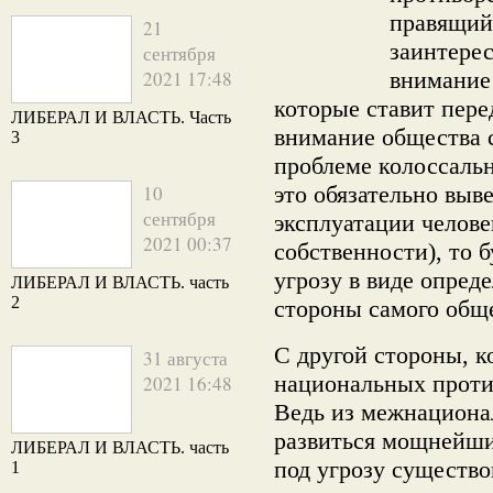
правящий
21
заинтерес
сентября
2021 17:48
внимание 
которые ставит пере
ЛИБЕРАЛ И ВЛАСТЬ. Часть
внимание общества 
3
проблеме колоссальн
10
это обязательно выв
сентября
эксплуатации челове
2021 00:37
собственности), то 
угрозу в виде опред
ЛИБЕРАЛ И ВЛАСТЬ. часть
2
стороны самого общ
С другой стороны, к
31 августа
национальных против
2021 16:48
Ведь из межнациона
развиться мощнейши
ЛИБЕРАЛ И ВЛАСТЬ. часть
под угрозу существов
1