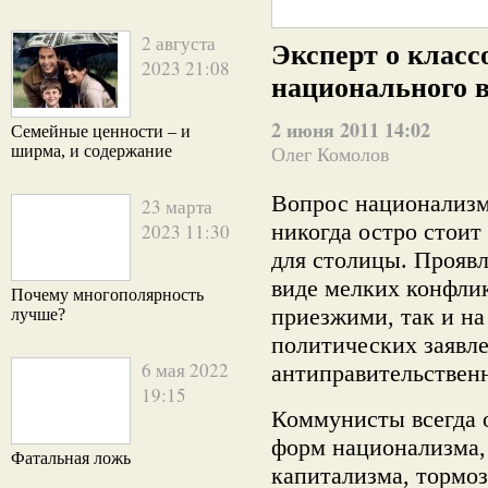
2 августа
Эксперт о класс
2023 21:08
национального 
2 июня 2011 14:02
Семейные ценности – и
ширма, и содержание
Олег Комолов
Вопрос национализм
23 марта
никогда остро стоит
2023 11:30
для столицы.
Проявл
виде мелких конфлик
Почему многополярность
приезжими, так и на
лучше?
политических заявл
6 мая 2022
антиправительствен
19:15
Коммунисты всегда 
форм национализма, 
Фатальная ложь
капитализма, тормоз