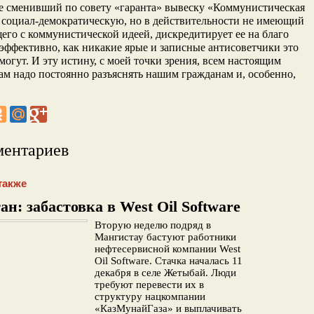
е сменивший по совету «гаранта» вывеску «Коммунистическая
 социал-демократическую, но в действительности не имеющий
его с коммунистической идеей, дискредитирует ее на благо
 эффективно, как никакие ярые и записные антисоветчики это
 могут. И эту истину, с моей точки зрения, всем настоящим
м надо постоянно разъяснять нашим гражданам и, особенно,
ментариев
также
ан: забастовка в West Oil Software
Вторую неделю подряд в
Мангистау бастуют работники
нефтесервисной компании West
Oil Software. Стачка началась 11
декабря в селе Жетыбай. Люди
требуют перевести их в
структуру нацкомпании
«КазМунайГаза» и выплачивать