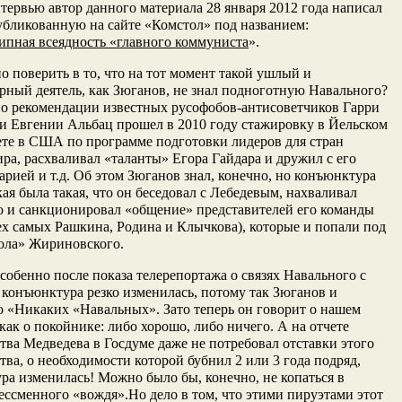
тервью автор данного материала 28 января 2012 года написал
убликованную на сайте «Комстол» под названием:
ипная всеядность «главного коммуниста
».
о поверить в то, что на тот момент такой ушлый и
ный деятель, как Зюганов, не знал подноготную Навального?
о рекомендации известных русофобов-антисоветчиков Гарри
и Евгении Альбац прошел в 2010 году стажировку в Йельском
те в США по программе подготовки лидеров для стран
ира, расхваливал «таланты» Егора Гайдара и дружил с его
рией и т.д. Об этом Зюганов знал, конечно, но конъюнктура
ая была такая, что он беседовал с Лебедевым, нахваливал
о и санкционировал «общение» представителей его команды
ех самых Рашкина, Родина и Клычкова), которые и попали под
ола» Жириновского.
особенно после показа телерепортажа о связях Навального с
 конъюнктура резко изменилась, потому так Зюганов и
о «Никаких «Навальных». Зато теперь он говорит о нашем
 как о покойнике: либо хорошо, либо ничего. А на отчете
тва Медведева в Госдуме даже не потребовал отставки этого
тва, о необходимости которой бубнил 2 или 3 года подряд,
а изменилась! Можно было бы, конечно, не копаться в
ессменного «вождя».Но дело в том, что этими пируэтами этот