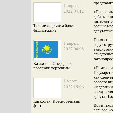
представи
1 апреля
2022 04:12
«По словам
дебаты опп
интернет-
Так где же режим более
больше мол
фашистский?
депутатско
По мнению
1 апреля
году сотру
2022 04:08
внесистемн
свидетель
законопро
Казахстан: Очередные
«Намерени
поблажки торговцам
Государст
как следуе
1 марта
особого в
2022 15:06
Федерации 
государств
депутат Го
Казахстан. Красноречивый
Вот в тако
факт
верного «