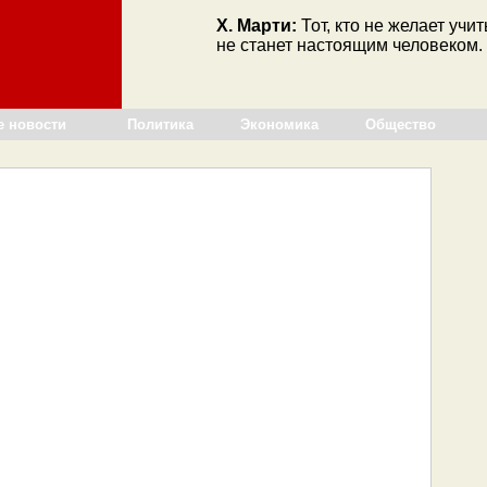
Х. Марти:
Тот, кто не желает учи
не станет настоящим человеком.
е новости
Политика
Экономика
Общество