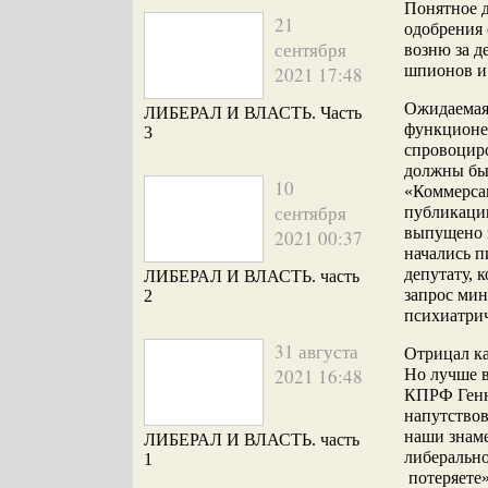
Понятное д
21
одобрения 
сентября
возню за д
шпионов и 
2021 17:48
Ожидаемая 
ЛИБЕРАЛ И ВЛАСТЬ. Часть
функционе
3
спровоциро
должны был
10
«Коммерса
сентября
публикаци
выпущено з
2021 00:37
начались п
депутату, 
ЛИБЕРАЛ И ВЛАСТЬ. часть
запрос мин
2
психиатри
31 августа
Отрицал к
2021 16:48
Но лучше в
КПРФ Генна
напутствов
наши знам
ЛИБЕРАЛ И ВЛАСТЬ. часть
либерально
1
потеряете»