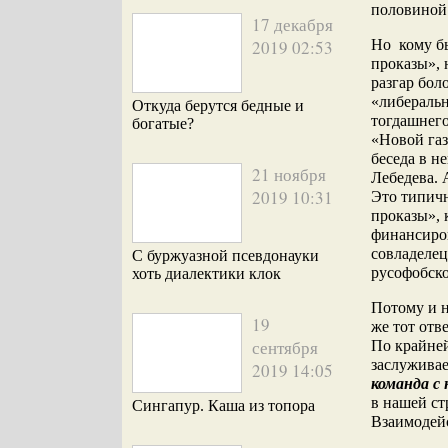
половиной 
17 декабря
2019 02:53
Но кому б
проказы», н
разгар бол
«либераль
Откуда берутся бедные и
тогдашнего
богатые?
«Новой газ
беседа в н
21 ноября
Лебедева. 
2019 10:31
Это типичн
проказы», 
финансиров
совладелец
С буржуазной псевдонауки
русофобско
хоть диалектики клок
Потому и н
19
же тот отв
сентября
По крайней
заслуживае
2019 14:05
команда с
в нашей ст
Сингапур. Каша из топора
Взаимодейс