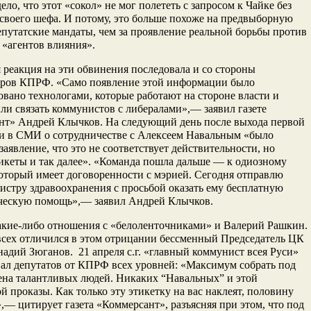
ело, что этот «сокол» не мог полететь с запросом к Чайке без
своего шефа. И потому, это больше похоже на предвыборную
епутатские мандаты, чем за проявление реальной борьбы против
«агентов влияния».
реакция на эти обвинения последовала и со стороны
ров КПРФ. «Само появление этой информации было
вано технологами, которые работают на стороне власти и
и связать коммунистов с либералами»,— заявил газете
нт» Андрей Клычков. На следующий день после выхода первой
и в СМИ о сотрудничестве с Алексеем Навальным «было
аявление, что это не соответствует действительности, но
икеты и так далее». «Команда пошла дальше — к одиозному
который имеет договоренности с мэрией. Сегодня отправлю
истру здравоохранения с просьбой оказать ему бесплатную
ческую помощь»,— заявил Андрей Клычков.
акие-либо отношения с «белоленточниками» и Валерий Рашкин.
сех отличился в этом отрицании бессменный Председатель ЦК
дий Зюганов. 21 апреля с.г. «главный коммунист всея Руси»
ал депутатов от КПРФ всех уровней: «Максимум собрать под
ена талантливых людей. Никаких “Навальных” и этой
й проказы. Как только эту этикетку на вас наклеят, половину
,— цитирует газета «Коммерсант», разъясняя при этом, что под