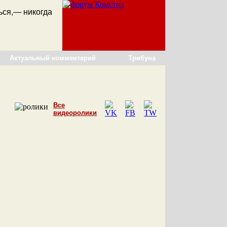
ться,— никогда
Актуальный комментарий
Трибуна
Все
видеоролики