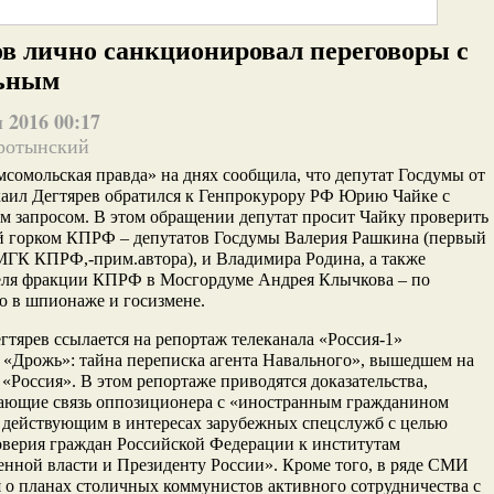
в лично санкционировал переговоры с
ьным
 2016 00:17
ротынский
мсомольская правда» на днях сообщила, что депутат Госдумы от
ил Дегтярев обратился к Генпрокурору РФ Юрию Чайке с
м запросом. В этом обращении депутат просит Чайку проверить
й горком КПРФ
– депутатов Госдумы Валерия Рашкина (первый
МГК КПРФ,-прим.автора), и Владимира Родина, а также
еля фракции КПРФ в Мосгордуме Андрея Клычкова – по
ю в шпионаже и госизмене.
гтярев ссылается на репортаж телеканала «Россия-1»
«Дрожь»: тайна переписка агента Навального», вышедшем на
 «Россия». В этом репортаже приводятся доказательства,
ающие связь оппозиционера с «иностранным гражданином
 действующим в интересах зарубежных спецслужб с целью
оверия граждан Российской Федерации к институтам
енной власти и Президенту России». Кроме того, в ряде СМИ
 о планах столичных коммунистов активного сотрудничества с