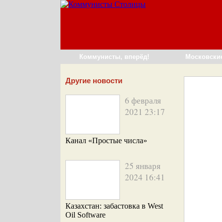
Коммунисты, вперёд!
Московски
Другие новости
6 февраля
2021 23:17
Канал «Простые числа»
25 января
2024 16:41
Казахстан: забастовка в West
Oil Software