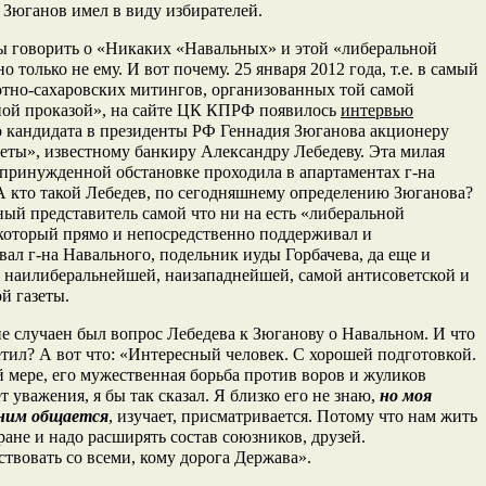
Зюганов имел в виду избирателей.
ы говорить о «Никаких «Навальных» и этой «либеральной
о только не ему. И вот почему. 25 января 2012 года, т.е. в самый
отно-сахаровских митингов, организованных той самой
ной проказой», на сайте ЦК КПРФ появилось
интервью
 кандидата в президенты РФ Геннадия Зюганова акционеру
еты», известному банкиру Александру Лебедеву. Эта милая
епринужденной обстановке проходила в апартаментах г-на
А кто такой Лебедев, по сегодняшнему определению Зюганова?
ый представитель самой что ни на есть «либеральной
который прямо и непосредственно поддерживал и
ал г-на Навального, подельник иуды Горбачева, да еще и
 наилиберальнейшей, наизападнейшей, самой антисоветской и
й газеты.
е случаен был вопрос Лебедева к Зюганову о Навальном. И что
етил? А вот что: «Интересный человек. С хорошей подготовкой.
 мере, его мужественная борьба против воров и жуликов
т уважения, я бы так сказал. Я близко его не знаю,
но моя
 ним общается
, изучает, присматривается. Потому что нам жить
ране и надо расширять состав союзников, друзей.
твовать со всеми, кому дорога Держава».