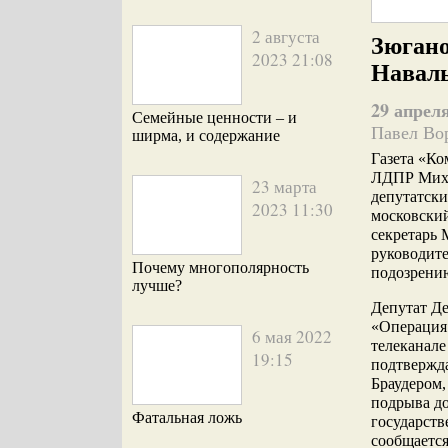
2 августа
Зюгано
2023 21:08
Навал
29 апреля
Семейные ценности – и
Павел Во
ширма, и содержание
Газета «Ко
ЛДПР Миха
23 марта
депутатски
2023 11:30
московски
секретарь 
руководит
Почему многополярность
подозрени
лучше?
Депутат Де
«Операция 
6 мая 2022
телеканале
19:15
подтвержд
Браудером,
подрыва д
Фатальная ложь
государств
сообщается