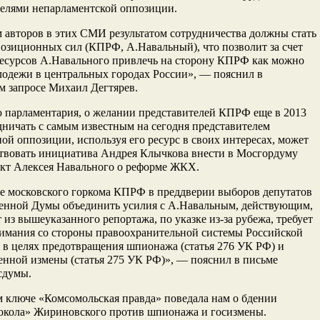
телями непарламентской оппозиции.
 авторов в этих СМИ результатом сотрудничества должны стать
озиционных сил (КПРФ, А.Навальный), что позволит за счет
ресурсов А.Навального привлечь на сторону КПРФ как можно
одежи в центральных городах России», — пояснил в
м запросе Михаил Дегтярев.
 парламентария, о желании представителей КПРФ еще в 2013
дничать с самым известным на сегодня представителем
ой оппозиции, используя его ресурс в своих интересах, может
ствовать инициатива Андрея Клычкова внести в Мосгордуму
ект Алексея Навального о реформе ЖКХ.
е московского горкома КПРФ в преддверии выборов депутатов
венной Думы объединить усилия с А.Навальным, действующим,
т из вышеуказанного репортажа, по указке из-за рубежа, требует
нимания со стороны правоохранительной системы Российской
в целях предотвращения шпионажа (статья 276 УК РФ) и
енной измены (статья 275 УК РФ)», — пояснил в письме
сдумы.
м ключе «Комсомольская правда» поведала нам о бдении
сокола» Жириновского против шпионажа и госизмены.