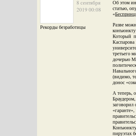
8 сентября
Об этом ин
статью, оп
2019 00:08
«
Беспринц
Разве можн
Рекорды безработицы
конъюнктур
Который п
Каспарова 
университе
третьего м
дочерью Ма
политическ
Навальног
(видимо, т
донос «сок
А теперь, 
Браудером,
заговорил 
«гаранте»,
правительс
правительс
Конъюнктур
пируэтах б