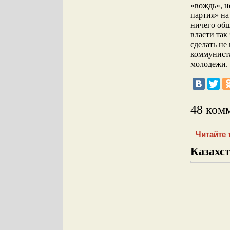
«вождь», н
партия» на
ничего общ
власти так
сделать не
коммуниста
молодежи.
48 ком
Читайте 
Казахст