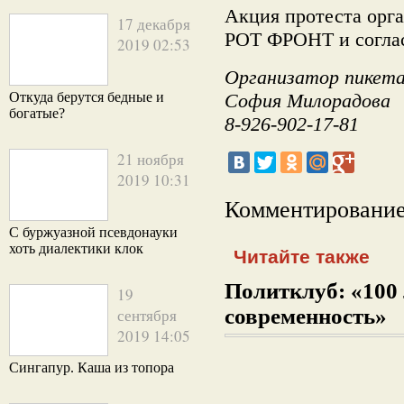
Акция протеста орг
17 декабря
РОТ ФРОНТ и соглас
2019 02:53
Организатор пикета
Откуда берутся бедные и
София Милорадова
богатые?
8-926-902-17-81
21 ноября
2019 10:31
Комментирование
С буржуазной псевдонауки
хоть диалектики клок
Читайте также
Политклуб: «100 
19
современность»
сентября
2019 14:05
Сингапур. Каша из топора