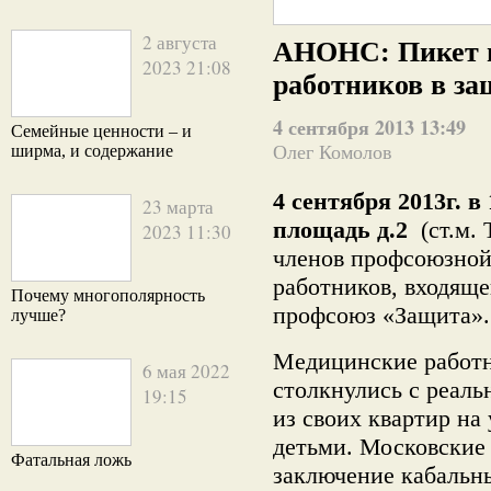
2 августа
АНОНС: Пикет 
2023 21:08
работников в з
4 сентября 2013 13:49
Семейные ценности – и
ширма, и содержание
Олег Комолов
4 сентября 2013г. в
23 марта
площадь д.2
(ст.м. 
2023 11:30
членов профсоюзной
работников, входящ
Почему многополярность
профсоюз «Защита».
лучше?
Медицинские работ
6 мая 2022
столкнулись с реал
19:15
из своих квартир на
детьми. Московские
Фатальная ложь
заключение кабальны