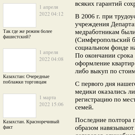
всяких гарантий сох
1 апреля
2022 04:12
В 2006 г. при трудоу
учреждения Департа
медработникам были
Так где же режим более
фашистский?
(Симферопольск
ий б
социальном фонде на
1 апреля
По окончании срока
2022 04:08
оформление квартир 
либо выкуп по стои
Казахстан: Очередные
поблажки торговцам
С первого дня нашег
медики оказались л
1 марта
регистрацию по мест
2022 15:06
семей.
Последние полтора 
Казахстан. Красноречивый
образом навязывают
факт