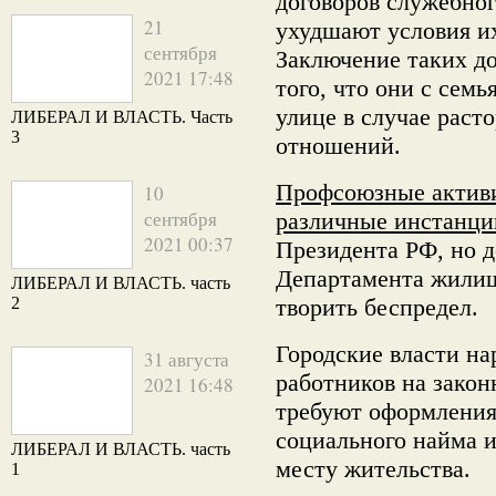
договоров служебног
21
ухудшают условия их
сентября
Заключение таких д
2021 17:48
того, что они с сем
улице в случае раст
ЛИБЕРАЛ И ВЛАСТЬ. Часть
3
отношений.
Профсоюзные активи
10
сентября
различные инстанци
2021 00:37
Президента РФ, но 
Департамента жили
ЛИБЕРАЛ И ВЛАСТЬ. часть
2
творить беспредел.
Городские власти н
31 августа
работников на закон
2021 16:48
требуют оформления
социального найма 
ЛИБЕРАЛ И ВЛАСТЬ. часть
месту жительства.
1